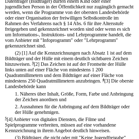
Datenträger (Bildträger) dürfen einem Kind oder einer
jugendlichen Person in der Öffentlichkeit nur zugänglich gemacht
werden, wenn die Programme von der obersten Landesbehörde
oder einer Organisation der freiwilligen Selbstkontrolle im
Rahmen des Verfahrens nach § 14 Abs. 6 für ihre Altersstufe
freigegeben und gekennzeichnet worden sind oder wenn es sich
um Informations-, Instruktions- und Lehrprogramme handelt, die
vom Anbieter mit "Infoprogramm" oder "Lehrprogramm"
gekennzeichnet sind.
(2)
[1] Auf die Kennzeichnungen nach Absatz 1 ist auf dem
Bildträger und der Hülle mit einem deutlich sichtbaren Zeichen
hinzuweisen.
3
[2] Das Zeichen ist auf der Frontseite der Hülle
links unten auf einer Fläche von mindestens 1 200
Quadratmillimetern und dem Bildträger auf einer Fläche von
mindestens 250 Quadratmillimetern anzubringen.
4
[3] Die oberste
Landesbehörde kann
1.
Näheres über Inhalt, Größe, Form, Farbe und Anbringung
der Zeichen anordnen und
2.
Ausnahmen für die Anbringung auf dem Bildträger oder
der Hülle genehmigen.
5
[4] Anbieter von digitalen Diensten, die Filme und
Spielprogramme verbreiten, müssen auf eine vorhandene
Kennzeichnung in ihrem Angebot deutlich hinweisen.
(3) Bildträger, die nicht oder mit "Keine Jugendfreigabe"