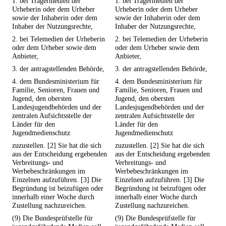
1. bei Trägermedien der
1. bei Trägermedien der
Urheberin oder dem Urheber
Urheberin oder dem Urheber
sowie der Inhaberin oder dem
sowie der Inhaberin oder dem
Inhaber der Nutzungsrechte,
Inhaber der Nutzungsrechte,
2. bei Telemedien der Urheberin
2. bei Telemedien der Urheberin
oder dem Urheber sowie dem
oder dem Urheber sowie dem
Anbieter,
Anbieter,
3. der antragstellenden Behörde,
3. der antragstellenden Behörde,
4. dem Bundesministerium für
4. dem Bundesministerium für
Familie, Senioren, Frauen und
Familie, Senioren, Frauen und
Jugend, den obersten
Jugend, den obersten
Landesjugendbehörden und der
Landesjugendbehörden und der
zentralen Aufsichtsstelle der
zentralen Aufsichtsstelle der
Länder für den
Länder für den
Jugendmedienschutz
Jugendmedienschutz
zuzustellen. [2] Sie hat die sich
zuzustellen. [2] Sie hat die sich
aus der Entscheidung ergebenden
aus der Entscheidung ergebenden
Verbreitungs- und
Verbreitungs- und
Werbebeschränkungen im
Werbebeschränkungen im
Einzelnen aufzuführen. [3] Die
Einzelnen aufzuführen. [3] Die
Begründung ist beizufügen oder
Begründung ist beizufügen oder
innerhalb einer Woche durch
innerhalb einer Woche durch
Zustellung nachzureichen.
Zustellung nachzureichen.
(9) Die Bundesprüfstelle für
(9) Die Bundesprüfstelle für