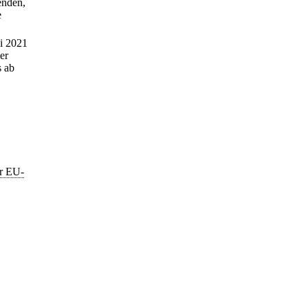
enden,
e
ni 2021
er
s ab
r EU-