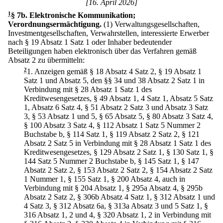
[16. April 2026]
1
§ 7b
.
Elektronische Kommunikation;
Verordnungsermächtigung.
(1) Verwaltungsgesellschaften,
Investmentgesellschaften, Verwahrstellen, interessierte Erwerber
nach § 19 Absatz 1 Satz 1 oder Inhaber bedeutender
Beteiligungen haben elektronisch über das Verfahren gemäß
Absatz 2 zu übermitteln:
2
1.
Anzeigen gemäß § 18 Absatz 4 Satz 2, § 19 Absatz 1
Satz 1 und Absatz 5, den §§ 34 und 38 Absatz 2 Satz 1 in
Verbindung mit § 28 Absatz 1 Satz 1 des
Kreditwesengesetzes, § 49 Absatz 1, 4 Satz 1, Absatz 5 Satz
1, Absatz 6 Satz 4, § 51 Absatz 2 Satz 3 und Absatz 3 Satz
3, § 53 Absatz 1 und 5, § 65 Absatz 5, § 80 Absatz 3 Satz 4,
§ 100 Absatz 3 Satz 4, § 112 Absatz 1 Satz 5 Nummer 2
Buchstabe b, § 114 Satz 1, § 119 Absatz 2 Satz 2, § 121
Absatz 2 Satz 5 in Verbindung mit § 28 Absatz 1 Satz 1 des
Kreditwesengesetzes, § 129 Absatz 2 Satz 1, § 130 Satz 1, §
144 Satz 5 Nummer 2 Buchstabe b, § 145 Satz 1, § 147
Absatz 2 Satz 2, § 153 Absatz 2 Satz 2, § 154 Absatz 2 Satz
1 Nummer 1, § 155 Satz 1, § 200 Absatz 4, auch in
Verbindung mit § 204 Absatz 1, § 295a Absatz 4, § 295b
Absatz 2 Satz 2, § 306b Absatz 4 Satz 1, § 312 Absatz 1 und
4 Satz 3, § 312 Absatz 6a, § 313a Absatz 3 und 5 Satz 1, §
316 Absatz 1, 2 und 4, § 320 Absatz 1, 2 in Verbindung mit