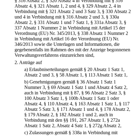
§ 316 Absatz 2, § 320 Absatz 4 in Verbindung mit § 316
Absatz 4, § 321 Absatz 1, 2 und 4, § 329 Absatz 2, 4 in
Verbindung mit § 321 Absatz 2 und 3 Satz 3, § 330 Absatz 2
und 4 in Verbindung mit § 316 Absatz 2 und 3, § 330a
Absatz 2, § 331 Absatz 1 und 7 Satz 1, § 331a Absatz 3, §
337 Absatz 1 Nummer 2 in Verbindung mit Artikel 15 der
Verordnung (EU) Nr. 345/2013, § 338 Absatz 1 Nummer 2
in Verbindung mit Artikel 16 der Verordnung (EU) Nr.
346/2013 sowie die Unterlagen und Informationen, die
gegebenenfalls im Rahmen des mit der Anzeige begonnenen
Verwaltungsverfahrens einzureichen sind,
2.
Anträge auf
a)
Erlaubniserteilungen gemäß § 20 Absatz 1 Satz 1,
Absatz 2 und 3, § 58 Absatz 1, § 113 Absatz 1 Satz 1,
b)
Genehmigungen gemäß § 36 Absatz 1 Satz 1
Nummer 3, § 69 Absatz 1 Satz 1 und Absatz 4 Satz 2,
auch in Verbindung mit § 87, § 96 Absatz 2 Satz 3, §
100 Absatz 3 Satz 1, § 100b Absatz 1 Satz 1 oder
Absatz 4, § 110 Absatz 4, § 163 Absatz 1 Satz 1, § 117
Absatz 5 Satz 3, § 171 Absatz 1 und 4, § 178 Absatz 2,
§ 179 Absatz 2, § 182 Absatz 1 und 2, auch in
Verbindung mit den §§ 191, 267 Absatz 1, § 272a
Absatz 1 Satz 2, Absatz 4 Satz 1, § 272g Absatz 2,
c)
Zulassungen gemäß § 338a in Verbindung mit