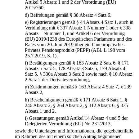
Artikel 5 Absatz 1 und 2 der Verordnung (EU)
2015/760,
d)
Befreiungen gemäß § 38 Absatz 4 Satz 6,
e)
Registrierungen gemäß § 44 Absatz 4 Satz 1, auch in
Verbindung mit § 337 Absatz 1 Nummer 1 oder § 338
Absatz 1 Nummer 1, und Artikel 6 der Verordnung
(EU) 2019/1238 des Europäischen Parlaments und des
Rates vom 20. Juni 2019 über ein Paneuropäisches
Privates Pensionsprodukt (PEPP) (ABl. L 198 vom
25.7.2019, S. 1),
f)
Bestätigungen gemäß § 163 Absatz 2 Satz 6, § 171
Absatz 5 Satz 5, 178 Absatz 3 Satz 5, 179 Absatz 4
Satz 5, § 330a Absatz 3 Satz 2 sowie nach § 10 Absatz
2 Satz 2 der Derivateverordnung,
g)
Zustimmungen gemäß § 163 Absatz 4 Satz 7, § 239
Absatz 2,
h)
Bescheinigungen gemäß § 171 Absatz 6 Satz 1, §
246 Absatz 2, § 264 Absatz 2, § 312 Absatz 6, § 335
Absatz 1 und 2,
i)
Gestattungen gemäß Artikel 14 Absatz 4 und 5 der
Delegierten Verordnung (EU) Nr. 231/2013,
sowie die Unterlagen und Informationen, die gegebenenfalls
im Rahmen des mit einem solchen Antrag begonnenen