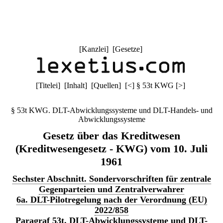
[
Kanzlei
] [
Gesetze
]
[
Titelei
] [
Inhalt
] [
Quellen
]
[
<
]
§ 53t KWG
[
>
]
§ 53t KWG. DLT-Abwicklungssysteme und DLT-Handels- und
Abwicklungssysteme
Gesetz über das Kreditwesen
(Kreditwesengesetz - KWG) vom 10. Juli
1961
Sechster Abschnitt. Sondervorschriften für zentrale
Gegenparteien und Zentralverwahrer
6a. DLT-Pilotregelung nach der Verordnung (EU)
2022/858
Paragraf 53t. DLT-Abwicklungssysteme und DLT-