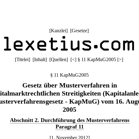
[
Kanzlei
] [
Gesetze
]
[
Titelei
] [
Inhalt
] [
Quellen
]
[
<
]
§ 11 KapMuG2005
[
>
]
§ 11 KapMuG2005
Gesetz über Musterverfahren in
italmarktrechtlichen Streitigkeiten (Kapitalanle
sterverfahrensgesetz - KapMuG) vom 16. Aug
2005
Abschnitt 2. Durchführung des Musterverfahrens
Paragraf 11
[1. November 2012]