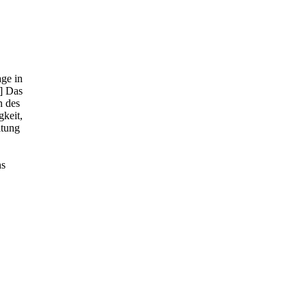
ge in
] Das
n des
gkeit,
ltung
ns