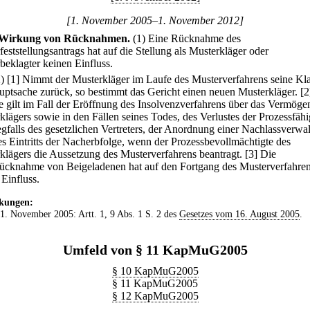
[1. November 2005–1. November 2012]
Wirkung von Rücknahmen.
(1) Eine Rücknahme des
eststellungsantrags hat auf die Stellung als Musterkläger oder
beklagter keinen Einfluss.
2)
[1] Nimmt der Musterkläger im Laufe des Musterverfahrens seine Kla
uptsache zurück, so bestimmt das Gericht einen neuen Musterkläger.
[2
e gilt im Fall der Eröffnung des Insolvenzverfahrens über das Vermöge
klägers sowie in den Fällen seines Todes, des Verlustes der Prozessfähi
gfalls des gesetzlichen Vertreters, der Anordnung einer Nachlassverwa
es Eintritts der Nacherbfolge, wenn der Prozessbevollmächtigte des
klägers die Aussetzung des Musterverfahrens beantragt.
[3] Die
ücknahme von Beigeladenen hat auf den Fortgang des Musterverfahre
 Einfluss.
kungen:
 1. November 2005: Artt. 1, 9 Abs. 1 S. 2 des
Gesetzes vom 16. August 2005
.
Umfeld von § 11 KapMuG2005
§ 10 KapMuG2005
§ 11 KapMuG2005
§ 12 KapMuG2005