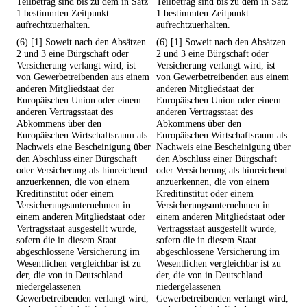
Teilbetrag sind bis zu dem in Satz
Teilbetrag sind bis zu dem in Satz
1 bestimmten Zeitpunkt
1 bestimmten Zeitpunkt
aufrechtzuerhalten.
aufrechtzuerhalten.
(6) [1] Soweit nach den Absätzen
(6) [1] Soweit nach den Absätzen
2 und 3 eine Bürgschaft oder
2 und 3 eine Bürgschaft oder
Versicherung verlangt wird, ist
Versicherung verlangt wird, ist
von Gewerbetreibenden aus einem
von Gewerbetreibenden aus einem
anderen Mitgliedstaat der
anderen Mitgliedstaat der
Europäischen Union oder einem
Europäischen Union oder einem
anderen Vertragsstaat des
anderen Vertragsstaat des
Abkommens über den
Abkommens über den
Europäischen Wirtschaftsraum als
Europäischen Wirtschaftsraum als
Nachweis eine Bescheinigung über
Nachweis eine Bescheinigung über
den Abschluss einer Bürgschaft
den Abschluss einer Bürgschaft
oder Versicherung als hinreichend
oder Versicherung als hinreichend
anzuerkennen, die von einem
anzuerkennen, die von einem
Kreditinstitut oder einem
Kreditinstitut oder einem
Versicherungsunternehmen in
Versicherungsunternehmen in
einem anderen Mitgliedstaat oder
einem anderen Mitgliedstaat oder
Vertragsstaat ausgestellt wurde,
Vertragsstaat ausgestellt wurde,
sofern die in diesem Staat
sofern die in diesem Staat
abgeschlossene Versicherung im
abgeschlossene Versicherung im
Wesentlichen vergleichbar ist zu
Wesentlichen vergleichbar ist zu
der, die von in Deutschland
der, die von in Deutschland
niedergelassenen
niedergelassenen
Gewerbetreibenden verlangt wird,
Gewerbetreibenden verlangt wird,