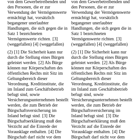
von dem Gewerbetreibenden und
von dem Gewerbetreibenden und
den Personen, die er zur
den Personen, die er zur
Verwendung der Vermögenswerte
Verwendung der Vermögenswerte
ermächtigt hat, vorsätzlich
ermächtigt hat, vorsätzlich
begangener unerlaubter
begangener unerlaubter
Handlungen, die sich gegen die in
Handlungen, die sich gegen die in
Satz 1 bezeichneten
Satz 1 bezeichneten
Vermögenswerte richten. [3]
Vermögenswerte richten. [3]
(weggefallen) [4] (weggefallen)
(weggefallen) [4] (weggefallen)
(2) [1] Die Sicherheit kann nur
(2) [1] Die Sicherheit kann nur
durch die Stellung eines Bürgen
durch die Stellung eines Bürgen
geleistet werden. [2] Als Bürge
geleistet werden. [2] Als Bürge
können nur Körperschaften des
können nur Körperschaften des
öffentlichen Rechts mit Sitz im
öffentlichen Rechts mit Sitz im
Geltungsbereich dieser
Geltungsbereich dieser
Verordnung, Kreditinstitute, die
Verordnung, Kreditinstitute, die
im Inland zum Geschäftsbetrieb
im Inland zum Geschäftsbetrieb
befugt sind, sowie
befugt sind, sowie
Versicherungsunternehmen bestellt
Versicherungsunternehmen bestellt
werden, die zum Betrieb der
werden, die zum Betrieb der
Bürgschaftsversicherung im
Bürgschaftsversicherung im
Inland befugt sind. [3] Die
Inland befugt sind. [3] Die
Bürgschaftserklärung muß den
Bürgschaftserklärung muß den
Verzicht auf die Einrede der
Verzicht auf die Einrede der
Vorausklage enthalten. [4] Die
Vorausklage enthalten. [4] Die
Bürgschaft darf nicht vor dem
Bürgschaft darf nicht vor dem