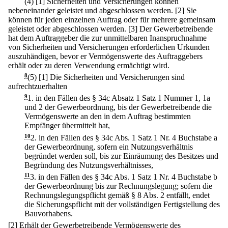
(4)
[1] Sicherheiten und Versicherungen können
nebeneinander geleistet und abgeschlossen werden.
[2] Sie
können für jeden einzelnen Auftrag oder für mehrere gemeinsam
geleistet oder abgeschlossen werden.
[3] Der Gewerbetreibende
hat dem Auftraggeber die zur unmittelbaren Inanspruchnahme
von Sicherheiten und Versicherungen erforderlichen Urkunden
auszuhändigen, bevor er Vermögenswerte des Auftraggebers
erhält oder zu deren Verwendung ermächtigt wird.
8
(5)
[1] Die Sicherheiten und Versicherungen sind
aufrechtzuerhalten
9
1.
in den Fällen des § 34c Absatz 1 Satz 1 Nummer 1, 1a
und 2 der Gewerbeordnung, bis der Gewerbetreibende die
Vermögenswerte an den in dem Auftrag bestimmten
Empfänger übermittelt hat,
10
2.
in den Fällen des § 34c Abs. 1 Satz 1 Nr. 4 Buchstabe a
der Gewerbeordnung, sofern ein Nutzungsverhältnis
begründet werden soll, bis zur Einräumung des Besitzes und
Begründung des Nutzungsverhältnisses,
11
3.
in den Fällen des § 34c Abs. 1 Satz 1 Nr. 4 Buchstabe b
der Gewerbeordnung bis zur Rechnungslegung; sofern die
Rechnungslegungspflicht gemäß § 8 Abs. 2 entfällt, endet
die Sicherungspflicht mit der vollständigen Fertigstellung des
Bauvorhabens.
[2] Erhält der Gewerbetreibende Vermögenswerte des