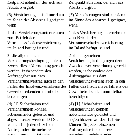
Zeitpunkt ablaufen, der sich aus
Zeitpunkt ablaufen, der sich aus
Absatz 5 ergibt.
Absatz 5 ergibt.
(3) Versicherungen sind nur dann
(3) Versicherungen sind nur dann
im Sinne des Absatzes 1 geeignet,
im Sinne des Absatzes 1 geeignet,
wenn
wenn
1. das Versicherungsunternehmen
1. das Versicherungsunternehmen
zum Betrieb der
zum Betrieb der
Vertrauensschadensversicherung
Vertrauensschadensversicherung
im Inland befugt ist und
im Inland befugt ist und
2. die allgemeinen
2. die allgemeinen
Versicherungsbedingungen dem
Versicherungsbedingungen dem
Zweck dieser Verordnung gerecht
Zweck dieser Verordnung gerecht
werden, insbesondere den
werden, insbesondere den
Auftraggeber aus dem
Auftraggeber aus dem
Versicherungsvertrag auch in den
Versicherungsvertrag auch in den
Fällen des Insolvenzverfahrens des
Fällen des Insolvenzverfahrens des
Gewerbetreibenden unmittelbar
Gewerbetreibenden unmittelbar
berechtigen.
berechtigen.
(4) [1] Sicherheiten und
(4) [1] Sicherheiten und
Versicherungen können
Versicherungen können
nebeneinander geleistet und
nebeneinander geleistet und
abgeschlossen werden. [2] Sie
abgeschlossen werden. [2] Sie
können für jeden einzelnen
können für jeden einzelnen
Auftrag oder für mehrere
Auftrag oder für mehrere
gemeinsam geleistet oder
gemeinsam geleistet oder