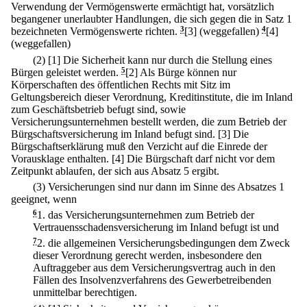
Verwendung der Vermögenswerte ermächtigt hat, vorsätzlich
begangener unerlaubter Handlungen, die sich gegen die in Satz 1
bezeichneten Vermögenswerte richten.
3
[3] (weggefallen)
4
[4]
(weggefallen)
(2)
[1] Die Sicherheit kann nur durch die Stellung eines
Bürgen geleistet werden.
5
[2] Als Bürge können nur
Körperschaften des öffentlichen Rechts mit Sitz im
Geltungsbereich dieser Verordnung, Kreditinstitute, die im Inland
zum Geschäftsbetrieb befugt sind, sowie
Versicherungsunternehmen bestellt werden, die zum Betrieb der
Bürgschaftsversicherung im Inland befugt sind.
[3] Die
Bürgschaftserklärung muß den Verzicht auf die Einrede der
Vorausklage enthalten.
[4] Die Bürgschaft darf nicht vor dem
Zeitpunkt ablaufen, der sich aus Absatz 5 ergibt.
(3) Versicherungen sind nur dann im Sinne des Absatzes 1
geeignet, wenn
6
1.
das Versicherungsunternehmen zum Betrieb der
Vertrauensschadensversicherung im Inland befugt ist und
7
2.
die allgemeinen Versicherungsbedingungen dem Zweck
dieser Verordnung gerecht werden, insbesondere den
Auftraggeber aus dem Versicherungsvertrag auch in den
Fällen des Insolvenzverfahrens des Gewerbetreibenden
unmittelbar berechtigen.