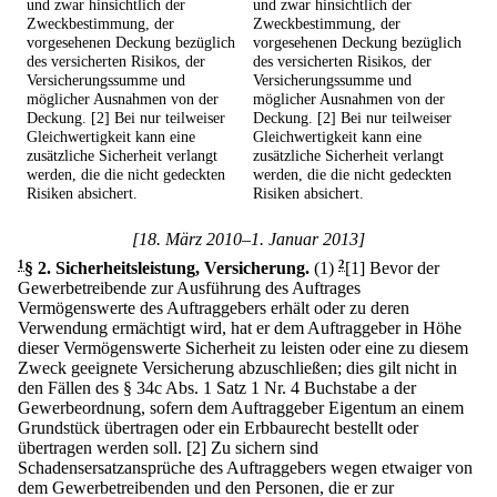
und zwar hinsichtlich der
und zwar hinsichtlich der
Zweckbestimmung, der
Zweckbestimmung, der
vorgesehenen Deckung bezüglich
vorgesehenen Deckung bezüglich
des versicherten Risikos, der
des versicherten Risikos, der
Versicherungssumme und
Versicherungssumme und
möglicher Ausnahmen von der
möglicher Ausnahmen von der
Deckung. [2] Bei nur teilweiser
Deckung. [2] Bei nur teilweiser
Gleichwertigkeit kann eine
Gleichwertigkeit kann eine
zusätzliche Sicherheit verlangt
zusätzliche Sicherheit verlangt
werden, die die nicht gedeckten
werden, die die nicht gedeckten
Risiken absichert.
Risiken absichert.
[18. März 2010–1. Januar 2013]
1
§ 2
.
Sicherheitsleistung, Versicherung.
(1)
2
[1] Bevor der
Gewerbetreibende zur Ausführung des Auftrages
Vermögenswerte des Auftraggebers erhält oder zu deren
Verwendung ermächtigt wird, hat er dem Auftraggeber in Höhe
dieser Vermögenswerte Sicherheit zu leisten oder eine zu diesem
Zweck geeignete Versicherung abzuschließen; dies gilt nicht in
den Fällen des § 34c Abs. 1 Satz 1 Nr. 4 Buchstabe a der
Gewerbeordnung, sofern dem Auftraggeber Eigentum an einem
Grundstück übertragen oder ein Erbbaurecht bestellt oder
übertragen werden soll.
[2] Zu sichern sind
Schadensersatzansprüche des Auftraggebers wegen etwaiger von
dem Gewerbetreibenden und den Personen, die er zur