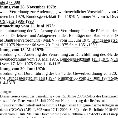
eite 377-388
dnung vom 28. November 1979:
weite Verordnung zur Änderung gewerberechtlicher Vorschriften vom 
ovember 1979,
Bundesgesetzblatt Teil I 1979 Nummer 70 vom 5. De
979 Seite 1986-1990
ntmachung vom 11. Juni 1975:
ekanntmachung der Neufassung der Verordnung über die Pflichten der
akler, Darlehens- und Anlagenvermittler, Bauträger und Baubetreuer (
nd Bauträgerverordnung - MaBV -) vom 11. Juni 1975,
Bundesgesetzbl
eil I 1975 Nummer 66 vom 20. Juni 1975 Seite 1351-1359
dnung vom 13. Mai 1975:
erordnung zur Änderung der Verordnung zur Durchführung des 34c de
ewerbeordnung vom 13. Mai 1975,
Bundesgesetzblatt Teil I 1975 Nu
4 vom 17. Mai 1975 Seite 1110-1115
dnung vom 20. Juni 1974:
erordnung zur Durchführung des § 34 c der Gewerbeordnung vom 20. 
974,
Bundesgesetzblatt Teil I 1974 Nummer 65 vom 27. Juni 1974 Seit
314-1319
kungen:
 Dieses Gesetz dient der Umsetzung - der Richtlinie 2009/65/EG des Europäisc
nts und des Rates vom 13. Juli 2009 zur Koordinierung der Rechts- und
ungsvorschriften betreffend bestimmte Organismen für gemeinsame Anlagen in
ieren (OGAW) (ABl. L 302 vom 17.11.2009, S. 32), - der Richtlinie 2010/43
ion vom 1. Juli 2010 zur Durchführung der Richtlinie 2009/65/EG des Europ