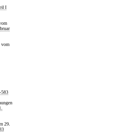
il I
 vom
bruar
g vom
0-583
dnungen
1.
om 29.
83