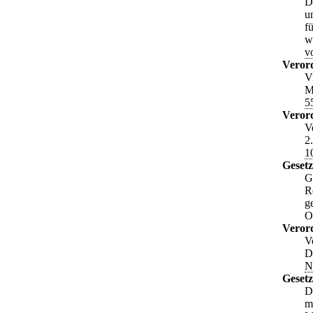
D
u
f
w
v
Veror
V
M
5
Veror
V
2
1
Gesetz
G
R
g
O
Veror
V
D
N
Gesetz
D
m