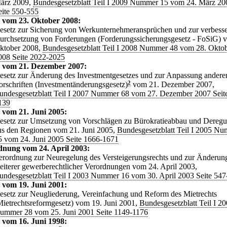
ärz 2009,
Bundesgesetzblatt Teil I 2009 Nummer 15 vom 24. März 20
eite 550-555
 vom 23. Oktober 2008:
esetz zur Sicherung von Werkunternehmeransprüchen und zur verbesse
urchsetzung von Forderungen (Forderungssicherungsgesetz - FoSiG) 
ktober 2008,
Bundesgesetzblatt Teil I 2008 Nummer 48 vom 28. Okto
008 Seite 2022-2025
z vom 21. Dezember 2007:
esetz zur Änderung des Investmentgesetzes und zur Anpassung andere
orschriften (Investmentänderungsgesetz)
2
vom 21. Dezember 2007,
undesgesetzblatt Teil I 2007 Nummer 68 vom 27. Dezember 2007 Seit
139
 vom 21. Juni 2005:
esetz zur Umsetzung von Vorschlägen zu Bürokratieabbau und Deregu
us den Regionen vom 21. Juni 2005,
Bundesgesetzblatt Teil I 2005 N
5 vom 24. Juni 2005 Seite 1666-1671
dnung vom 24. April 2003:
erordnung zur Neuregelung des Versteigerungsrechts und zur Änderun
eiterer gewerberechtlicher Verordnungen vom 24. April 2003,
undesgesetzblatt Teil I 2003 Nummer 16 vom 30. April 2003 Seite 547
 vom 19. Juni 2001:
esetz zur Neugliederung, Vereinfachung und Reform des Mietrechts
Mietrechtsreformgesetz) vom 19. Juni 2001,
Bundesgesetzblatt Teil I 2
ummer 28 vom 25. Juni 2001 Seite 1149-1176
 vom 16. Juni 1998: