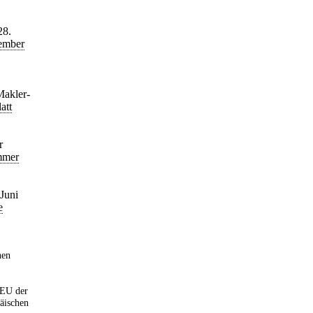
28.
zember
Makler-
att
r
mmer
Juni
e
hen
/EU der
äischen