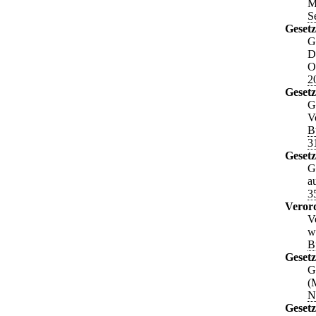
M
S
Gesetz
G
D
O
2
Geset
G
V
B
3
Gesetz
G
a
3
Veror
V
w
B
Gesetz
G
(
N
Gesetz