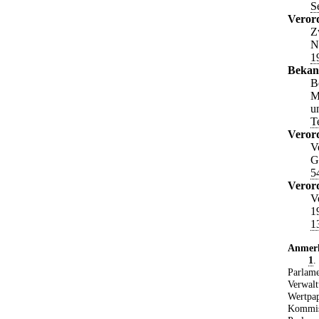
S
Veror
Z
N
1
Bekan
B
M
u
T
Veror
V
G
5
Veror
V
1
1
Anmer
1
.
Parlame
Verwalt
Wertpap
Kommiss