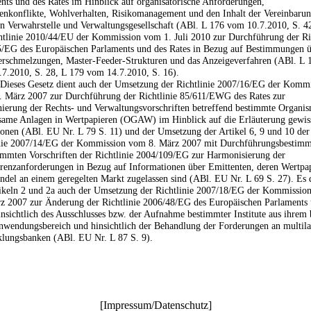
nts und des Rates im Hinblick auf organisatorische Anforderungen,
senkonflikte, Wohlverhalten, Risikomanagement und den Inhalt der Vereinbaru
n Verwahrstelle und Verwaltungsgesellschaft (ABl. L 176 vom 10.7.2010, S. 4
htlinie 2010/44/EU der Kommission vom 1. Juli 2010 zur Durchführung der Ric
/EG des Europäischen Parlaments und des Rates in Bezug auf Bestimmungen 
rschmelzungen, Master-Feeder-Strukturen und das Anzeigeverfahren (ABl. L 
7.2010, S. 28, L 179 vom 14.7.2010, S. 16).
 Dieses Gesetz dient auch der Umsetzung der Richtlinie 2007/16/EG der Komm
 März 2007 zur Durchführung der Richtlinie 85/611/EWG des Rates zur
ierung der Rechts- und Verwaltungsvorschriften betreffend bestimmte Organis
ame Anlagen in Wertpapieren (OGAW) im Hinblick auf die Erläuterung gewis
ionen (ABl. EU Nr. L 79 S. 11) und der Umsetzung der Artikel 6, 9 und 10 der
inie 2007/14/EG der Kommission vom 8. März 2007 mit Durchführungsbestim
immten Vorschriften der Richtlinie 2004/109/EG zur Harmonisierung der
renzanforderungen in Bezug auf Informationen über Emittenten, deren Wertpa
del an einem geregelten Markt zugelassen sind (ABl. EU Nr. L 69 S. 27). Es d
ikeln 2 und 2a auch der Umsetzung der Richtlinie 2007/18/EG der Kommissio
z 2007 zur Änderung der Richtlinie 2006/48/EG des Europäischen Parlaments 
insichtlich des Ausschlusses bzw. der Aufnahme bestimmter Institute aus ihrem 
nwendungsbereich und hinsichtlich der Behandlung der Forderungen an multila
lungsbanken (ABl. EU Nr. L 87 S. 9).
[
Impressum/Datenschutz
]