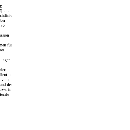
ng
2) und -
htlinie
über
176
ission
men für
ser
mungen
piere
ient in
n vom
und des
bzw. in
terale