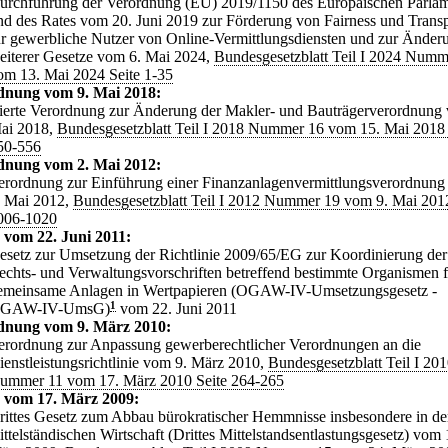
urchführung der Verordnung (EU) 2019/1150 des Europäischen Parla
nd des Rates vom 20. Juni 2019 zur Förderung von Fairness und Trans
ür gewerbliche Nutzer von Online-Vermittlungsdiensten und zur Änder
eiterer Gesetze vom 6. Mai 2024,
Bundesgesetzblatt Teil I 2024 Numm
om 13. Mai 2024 Seite 1-35
dnung vom 9. Mai 2018:
ierte Verordnung zur Änderung der Makler- und Bauträgerverordnung
ai 2018,
Bundesgesetzblatt Teil I 2018 Nummer 16 vom 15. Mai 2018 
50-556
dnung vom 2. Mai 2012:
erordnung zur Einführung einer Finanzanlagenvermittlungsverordnun
. Mai 2012,
Bundesgesetzblatt Teil I 2012 Nummer 19 vom 9. Mai 2012
006-1020
 vom 22. Juni 2011:
esetz zur Umsetzung der Richtlinie 2009/65/EG zur Koordinierung der
echts- und Verwaltungsvorschriften betreffend bestimmte Organismen f
emeinsame Anlagen in Wertpapieren (OGAW-IV-Umsetzungsgesetz -
GAW-IV-UmsG)
1
vom 22. Juni 2011
dnung vom 9. März 2010:
erordnung zur Anpassung gewerberechtlicher Verordnungen an die
ienstleistungsrichtlinie vom 9. März 2010,
Bundesgesetzblatt Teil I 20
ummer 11 vom 17. März 2010 Seite 264-265
 vom 17. März 2009:
rittes Gesetz zum Abbau bürokratischer Hemmnisse insbesondere in de
ittelständischen Wirtschaft (Drittes Mittelstandsentlastungsgesetz) vom 