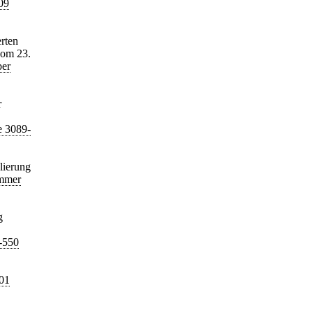
09
rten
vom 23.
ber
r
e 3089-
lierung
ummer
g
-550
001