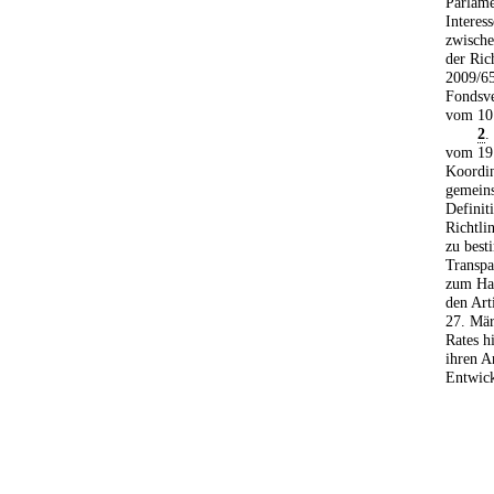
Parlame
Interes
zwische
der Ric
2009/65
Fondsve
vom 10.
2
.
vom 19.
Koordin
gemeins
Definit
Richtl
zu best
Transpa
zum Han
den Art
27. Mär
Rates h
ihren A
Entwick