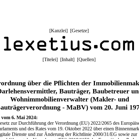
[
Kanzlei
] [
Gesetze
]
[
Titelei
] [
Inhalt
] [
Quellen
]
ordnung über die Pflichten der Immobilienmak
arlehensvermittler, Bauträger, Baubetreuer u
Wohnimmobilienverwalter (Makler- und
auträgerverordnung - MaBV) vom 20. Juni 19
 vom 6. Mai 2024:
esetz zur Durchführung der Verordnung (EU) 2022/2065 des Europäis
arlaments und des Rates vom 19. Oktober 2022 über einen Binnenmarkt
igitale Dienste und zur Änderung der Richtlinie 2000/31/EG sowie zur