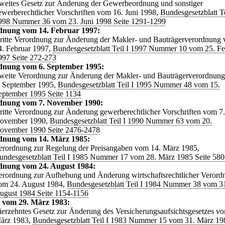
weites Gesetz zur Änderung der Gewerbeordnung und sonstiger
ewerberechtlicher Vorschriften vom 16. Juni 1998,
Bundesgesetzblatt Te
998 Nummer 36 vom 23. Juni 1998 Seite 1291-1299
dnung vom 14. Februar 1997:
ritte Verordnung zur Änderung der Makler- und Bauträgerverordnung
4. Februar 1997,
Bundesgesetzblatt Teil I 1997 Nummer 10 vom 25. Fe
997 Seite 272-273
dnung vom 6. September 1995:
weite Verordnung zur Änderung der Makler- und Bauträgerverordnun
. September 1995,
Bundesgesetzblatt Teil I 1995 Nummer 48 vom 15.
eptember 1995 Seite 1134
dnung vom 7. November 1990:
ritte Verordnung zur Änderung gewerberechtlicher Vorschriften vom 7.
ovember 1990,
Bundesgesetzblatt Teil I 1990 Nummer 63 vom 20.
ovember 1990 Seite 2476-2478
dnung vom 14. März 1985:
erordnung zur Regelung der Preisangaben vom 14. März 1985,
undesgesetzblatt Teil I 1985 Nummer 17 vom 28. März 1985 Seite 58
dnung vom 24. August 1984:
erordnung zur Aufhebung und Änderung wirtschaftsrechtlicher Veror
om 24. August 1984,
Bundesgesetzblatt Teil I 1984 Nummer 38 vom 3
ugust 1984 Seite 1154-1156
 vom 29. März 1983:
ierzehntes Gesetz zur Änderung des Versicherungsaufsichtsgesetzes v
ärz 1983,
Bundesgesetzblatt Teil I 1983 Nummer 15 vom 31. März 19