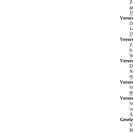
Z
g
1
Veror
D
1
1
Veror
Z
6
S
Veror
D
N
N
Veror
V
B
Veror
V
v
A
Gesetz
V
M