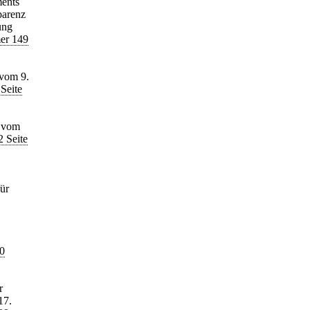
ments
parenz
ung
er 149
 vom 9.
Seite
g vom
 Seite
ür
10
r
17.