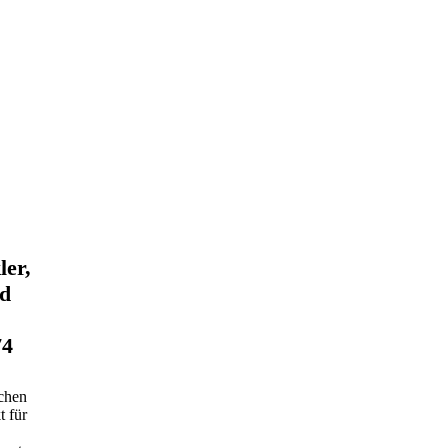
ler,
nd
74
chen
 für