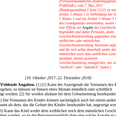
(Personenstandsrechts-Änderungsgesetz
PStRÄndG) vom 7. Mai 2013
(Bundesgesetzblatt I Seite 1122) ist mit
Artikel 2 Absatz 1 in Verbindung mit Ar
1 Absatz 1 und mit Artikel 3 Absatz 3 
des Grundgesetzes unvereinbar, soweit 
eine Pflicht zur
Angabe
des Geschlecht
begründen und dabei Personen, deren
Geschlechtsentwicklung gegenüber ein
weiblichen oder männlichen
Geschlechtsentwicklung Varianten aufw
und die sich selbst dauerhaft weder de
männlichen noch dem weiblichen Gesc
zuordnen, keinen positiven
Geschlechtseintrag ermöglichen, der ni
"weiblich" oder "männlich" lautet.]
[10. Oktober 2017–22. Dezember 2018]
2
Fehlende Angaben.
(1)
[1] Kann der Anzeigende die Vornamen des 
angeben, so müssen sie binnen eines Monats mündlich oder schriftlich
igt werden.
[2] Sie werden alsdann bei dem Geburtseintrag beurkundet
2) Die Vornamen des Kindes können nachträglich auch bei einem ander
samt als dem, das die Geburt des Kindes beurkundet hat, angezeigt we
(3) Kann das Kind weder dem weiblichen noch dem männlichen Gesch
dnet werden, so ist der Personenstandsfall ohne eine solche Angabe in 