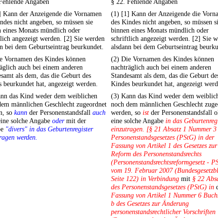
 Fehlende Angaben
§ 22. Fehlende Angaben
1] Kann der Anzeigende die Vornamen
(1) [1] Kann der Anzeigende die Vor
ndes nicht angeben, so müssen sie
des Kindes nicht angeben, so müssen s
n eines Monats mündlich oder
binnen eines Monats mündlich oder
tlich angezeigt werden. [2] Sie werden
schriftlich angezeigt werden. [2] Sie 
n bei dem Geburtseintrag beurkundet.
alsdann bei dem Geburtseintrag beurku
ie Vornamen des Kindes können
(2) Die Vornamen des Kindes können
äglich auch bei einem anderen
nachträglich auch bei einem anderen
samt als dem, das die Geburt des
Standesamt als dem, das die Geburt de
 beurkundet hat, angezeigt werden.
Kindes beurkundet hat, angezeigt werd
ann das Kind weder dem weiblichen
(3) Kann das Kind weder dem weiblic
dem männlichen Geschlecht zugeordnet
noch dem männlichen Geschlecht zuge
n, so
kann
der Personenstandsfall
auch
werden, so
ist
der Personenstandsfall 
eine solche Angabe
oder
mit der
eine solche Angabe
in das Geburtenreg
be
"divers" in das Geburtenregister
einzutragen. [§ 21 Absatz 1 Nummer 3
ragen werden.
Personenstandsgesetzes (PStG) in der
Fassung von Artikel 1 des Gesetzes zur
Reform des Personenstandsrechts
(Personenstandsrechtsreformgesetz - 
vom 19. Februar 2007 (Bundesgesetzbl
Seite 122) in Verbindung
mit
§ 22 Abs
des Personenstandsgesetzes (PStG) in
d
Fassung von Artikel 1 Nummer 6 Buch
b des Gesetzes zur Änderung
personenstandsrechtlicher Vorschriften