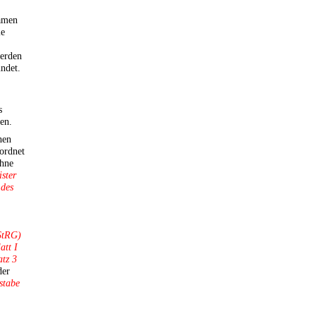
namen
ie
werden
ndet.
s
en.
hen
ordnet
ohne
ister
 des
PStRG)
att I
atz 3
er
stabe