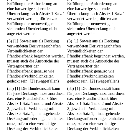
Erfüllung der Anforderung an
Erfüllung der Anforderung an
eine barwertige sichernde
eine barwertige sichernde
Überdeckung nach Absatz 1 Satz 1
Überdeckung nach Absatz 1 Satz 1
verwendet werden, dürfen zur
verwendet werden, dürfen zur
Erfüllung der nennwertigen
Erfüllung der nennwertigen
sichernden Überdeckung nicht
sichernden Überdeckung nicht
angesetzt werden.
angesetzt werden.
(3) [1] Soweit aus als Deckung
(3) [1] Soweit aus als Deckung
verwendeten Derivategeschäften
verwendeten Derivategeschäften
Verbindlichkeiten der
Verbindlichkeiten der
Pfandbriefbank begründet werden,
Pfandbriefbank begründet werden,
müssen auch die Ansprüche der
müssen auch die Ansprüche der
Vertragspartner der
Vertragspartner der
Pfandbriefbank genauso wie
Pfandbriefbank genauso wie
Pfandbriefverbindlichkeiten
Pfandbriefverbindlichkeiten
gedeckt sein. [2] (weggefallen)
gedeckt sein. [2] (weggefallen)
(3a) [1] Die Bundesanstalt kann
(3a) [1] Die Bundesanstalt kann
für jede Deckungsmasse anordnen,
für jede Deckungsmasse anordnen,
dass eine Pfandbriefbank über
dass eine Pfandbriefbank über
Absatz 1 Satz 1 und 2 und Absatz
Absatz 1 Satz 1 und 2 und Absatz
2, jeweils in Verbindung mit
2, jeweils in Verbindung mit
Absatz 3 Satz 1, hinausgehende
Absatz 3 Satz 1, hinausgehende
Deckungsanforderungen einhalten
Deckungsanforderungen einhalten
muss, sofern eine werthaltige
muss, sofern eine werthaltige
Deckung der Verbindlichkeiten
Deckung der Verbindlichkeiten