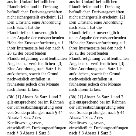
aus im Umlauf befindlichen
aus im Umlauf befindlichen
Pfandbriefen und in Deckung
Pfandbriefen und in Deckung
befindlichen Derivategeschäften
befindlichen Derivategeschäften
nicht sichergestellt erscheint. [2]
nicht sichergestellt erscheint. [2]
Den Umstand einer Anordnung
Den Umstand einer Anordnung
nach Satz 1 hat die
nach Satz 1 hat die
Pfandbriefbank unverzüglich
Pfandbriefbank unverzüglich
unter Angabe der entsprechenden
unter Angabe der entsprechenden
Höhe der Zusatzanforderung auf
Höhe der Zusatzanforderung auf
ihrer Internetseite bei den nach §
ihrer Internetseite bei den nach §
28 zu der betreffenden
28 zu der betreffenden
Pfandbriefgattung veröffentlichten
Pfandbriefgattung veröffentlichten
Angaben zu veröffentlichen. [3]
Angaben zu veröffentlichen. [3]
Eine Anordnung nach Satz 1 ist
Eine Anordnung nach Satz 1 ist
aufzuheben, soweit ihr Grund
aufzuheben, soweit ihr Grund
nachweislich entfallen ist,
nachweislich entfallen ist,
frühestens jedoch drei Monate
frühestens jedoch drei Monate
nach ihrem Erlass.
nach ihrem Erlass.
(3b) [1] Absatz 3a Satz 1 und 2
(3b) [1] Absatz 3a Satz 1 und 2
gilt entsprechend bei im Rahmen
gilt entsprechend bei im Rahmen
der Jahresabschlussprüfung oder
der Jahresabschlussprüfung oder
von Sonderprüfungen nach § 44
von Sonderprüfungen nach § 44
Absatz 1 Satz 2 des
Absatz 1 Satz 2 des
Kreditwesengesetzes,
Kreditwesengesetzes,
einschließlich Deckungsprüfungen
einschließlich Deckungsprüfungen
nach § 3 Absatz 1 Satz 3,
nach § 3 Absatz 1 Satz 3,