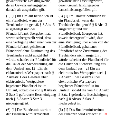
gewährleistete Deckungswerte,
gewährleistete Deckungswerte,
deren Gewährleistungsgeber
deren Gewährleistungsgeber
danach als ausgefallen gilt.
danach als ausgefallen gilt.
(5) [1] Im Umlauf befindlich ist
(5) [1] Im Umlauf befindlich ist
ein Pfandbrief, wenn der
ein Pfandbrief, wenn der
Treuhänder ihn gemäß § 8 Abs. 3
Treuhänder ihn gemäß § 8 Abs. 3
ausgefertigt und der
ausgefertigt und der
Pfandbriefbank übergeben hat;
Pfandbriefbank übergeben hat;
soweit sichergestellt wird, dass
soweit sichergestellt wird, dass
eine Verfügung über einen von der
eine Verfügung über einen von der
Pfandbriefbank gehaltenen
Pfandbriefbank gehaltenen
Pfandbrief ohne Zustimmung des
Pfandbrief ohne Zustimmung des
Treuhänders nicht ausgeführt
Treuhänders nicht ausgeführt
würde, scheidet der Pfandbrief für
würde, scheidet der Pfandbrief für
die Dauer der Sicherstellung aus
die Dauer der Sicherstellung aus
dem Umlauf aus. [2] Ein als
dem Umlauf aus. [2] Ein als
elektronisches Wertpapier nach §
elektronisches Wertpapier nach §
2 Absatz 1 des Gesetzes über
2 Absatz 1 des Gesetzes über
elektronische Wertpapiere
elektronische Wertpapiere
begebener Pfandbrief ist im
begebener Pfandbrief ist im
Umlauf, sobald die von § 8 Absatz
Umlauf, sobald die von § 8 Absatz
3 Satz 1 geforderte Bescheinigung
3 Satz 1 geforderte Bescheinigung
nach § 8 Absatz 3 Satz 3
nach § 8 Absatz 3 Satz 3
niedergelegt ist.
niedergelegt ist.
(6) [1] Das Bundesministerium
(6) [1] Das Bundesministerium
der Finanzen wird ermächtigt,
der Finanzen wird ermächtigt,
im