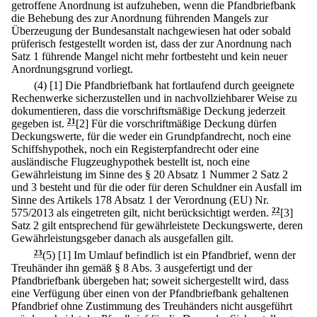
getroffene Anordnung ist aufzuheben, wenn die Pfandbriefbank
die Behebung des zur Anordnung führenden Mangels zur
Überzeugung der Bundesanstalt nachgewiesen hat oder sobald
prüferisch festgestellt worden ist, dass der zur Anordnung nach
Satz 1 führende Mangel nicht mehr fortbesteht und kein neuer
Anordnungsgrund vorliegt.
(4)
[1] Die Pfandbriefbank hat fortlaufend durch geeignete
Rechenwerke sicherzustellen und in nachvollziehbarer Weise zu
dokumentieren, dass die vorschriftsmäßige Deckung jederzeit
gegeben ist.
21
[2] Für die vorschriftmäßige Deckung dürfen
Deckungswerte, für die weder ein Grundpfandrecht, noch eine
Schiffshypothek, noch ein Registerpfandrecht oder eine
ausländische Flugzeughypothek bestellt ist, noch eine
Gewährleistung im Sinne des § 20 Absatz 1 Nummer 2 Satz 2
und 3 besteht und für die oder für deren Schuldner ein Ausfall im
Sinne des Artikels 178 Absatz 1 der Verordnung (EU) Nr.
575/2013 als eingetreten gilt, nicht berücksichtigt werden.
22
[3]
Satz 2 gilt entsprechend für gewährleistete Deckungswerte, deren
Gewährleistungsgeber danach als ausgefallen gilt.
23
(5)
[1] Im Umlauf befindlich ist ein Pfandbrief, wenn der
Treuhänder ihn gemäß § 8 Abs. 3 ausgefertigt und der
Pfandbriefbank übergeben hat; soweit sichergestellt wird, dass
eine Verfügung über einen von der Pfandbriefbank gehaltenen
Pfandbrief ohne Zustimmung des Treuhänders nicht ausgeführt