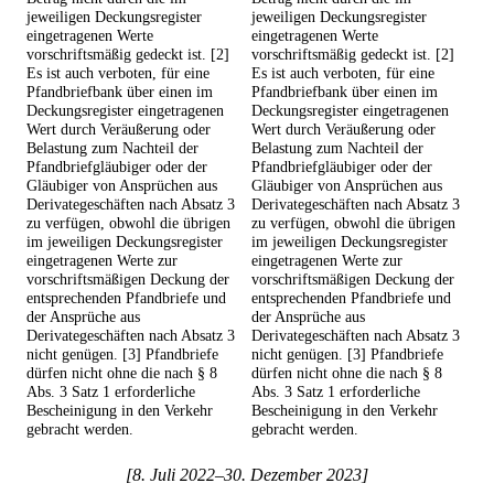
jeweiligen Deckungsregister
jeweiligen Deckungsregister
eingetragenen Werte
eingetragenen Werte
vorschriftsmäßig gedeckt ist. [2]
vorschriftsmäßig gedeckt ist. [2]
Es ist auch verboten, für eine
Es ist auch verboten, für eine
Pfandbriefbank über einen im
Pfandbriefbank über einen im
Deckungsregister eingetragenen
Deckungsregister eingetragenen
Wert durch Veräußerung oder
Wert durch Veräußerung oder
Belastung zum Nachteil der
Belastung zum Nachteil der
Pfandbriefgläubiger oder der
Pfandbriefgläubiger oder der
Gläubiger von Ansprüchen aus
Gläubiger von Ansprüchen aus
Derivategeschäften nach Absatz 3
Derivategeschäften nach Absatz 3
zu verfügen, obwohl die übrigen
zu verfügen, obwohl die übrigen
im jeweiligen Deckungsregister
im jeweiligen Deckungsregister
eingetragenen Werte zur
eingetragenen Werte zur
vorschriftsmäßigen Deckung der
vorschriftsmäßigen Deckung der
entsprechenden Pfandbriefe und
entsprechenden Pfandbriefe und
der Ansprüche aus
der Ansprüche aus
Derivategeschäften nach Absatz 3
Derivategeschäften nach Absatz 3
nicht genügen. [3] Pfandbriefe
nicht genügen. [3] Pfandbriefe
dürfen nicht ohne die nach § 8
dürfen nicht ohne die nach § 8
Abs. 3 Satz 1 erforderliche
Abs. 3 Satz 1 erforderliche
Bescheinigung in den Verkehr
Bescheinigung in den Verkehr
gebracht werden.
gebracht werden.
[8. Juli 2022–30. Dezember 2023]