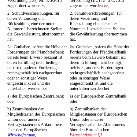
Verordnung (EU) Nr. 575/2013
Verordnung (EU) Nr. 575/2013
zugeordnet worden
ist,
zugeordnet worden
ist;
2. Schuldverschreibungen, für
2. Schuldverschreibungen, für
deren Verzinsung und
deren Verzinsung und
Rückzahlung eine der unter
Rückzahlung eine der unter
Nummer 1 bezeichneten Stellen
Nummer 1 bezeichneten Stellen
die Gewährleistung übernommen
die Gewährleistung übernommen
hat,
hat,
2a. Guthaben, sofern die Höhe der
2a. Guthaben, sofern die Höhe der
Forderungen der Pfandbriefbank
Forderungen der Pfandbriefbank
bereits beim Erwerb bekannt ist,
bereits beim Erwerb bekannt ist,
deren Erfüllung nicht bedingt,
deren Erfüllung nicht bedingt,
befristet, anderen Forderungen
befristet, anderen Forderungen
rechtsgeschäftlich nachgeordnet
rechtsgeschäftlich nachgeordnet
oder in sonstiger Weise
oder in sonstiger Weise
eingeschränkt ist und die
eingeschränkt ist und die
unterhalten werden bei
unterhalten werden bei
a) der Europäischen Zentralbank
a) der Europäischen Zentralbank
oder
oder
b) Zentralbanken der
b) Zentralbanken der
Mitgliedstaaten der Europäischen
Mitgliedstaaten der Europäischen
Union oder anderer
Union oder anderer
Vertragsstaaten des Abkommens
Vertragsstaaten des Abkommens
über den Europäischen
über den Europäischen
Wirtschaftsraum,
Wirtschaftsraum[,]