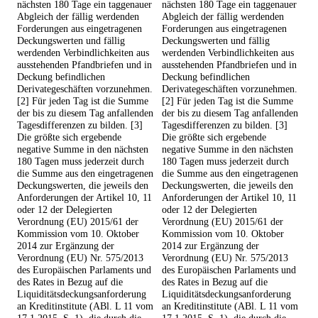
nächsten 180 Tage ein taggenauer
nächsten 180 Tage ein taggenauer
Abgleich der fällig werdenden
Abgleich der fällig werdenden
Forderungen aus eingetragenen
Forderungen aus eingetragenen
Deckungswerten und fällig
Deckungswerten und fällig
werdenden Verbindlichkeiten aus
werdenden Verbindlichkeiten aus
ausstehenden Pfandbriefen und in
ausstehenden Pfandbriefen und in
Deckung befindlichen
Deckung befindlichen
Derivategeschäften vorzunehmen.
Derivategeschäften vorzunehmen.
[2] Für jeden Tag ist die Summe
[2] Für jeden Tag ist die Summe
der bis zu diesem Tag anfallenden
der bis zu diesem Tag anfallenden
Tagesdifferenzen zu bilden. [3]
Tagesdifferenzen zu bilden. [3]
Die größte sich ergebende
Die größte sich ergebende
negative Summe in den nächsten
negative Summe in den nächsten
180 Tagen muss jederzeit durch
180 Tagen muss jederzeit durch
die Summe aus den eingetragenen
die Summe aus den eingetragenen
Deckungswerten, die jeweils den
Deckungswerten, die jeweils den
Anforderungen der Artikel 10, 11
Anforderungen der Artikel 10, 11
oder 12 der Delegierten
oder 12 der Delegierten
Verordnung (EU) 2015/61 der
Verordnung (EU) 2015/61 der
Kommission vom 10. Oktober
Kommission vom 10. Oktober
2014 zur Ergänzung der
2014 zur Ergänzung der
Verordnung (EU) Nr. 575/2013
Verordnung (EU) Nr. 575/2013
des Europäischen Parlaments und
des Europäischen Parlaments und
des Rates in Bezug auf die
des Rates in Bezug auf die
Liquiditätsdeckungsanforderung
Liquiditätsdeckungsanforderung
an Kreditinstitute (ABl. L 11 vom
an Kreditinstitute (ABl. L 11 vom