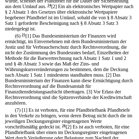
würde, scheidet der Pfandbrief für die Dauer der Sicherstellung
aus dem Umlauf aus.
24
[2] Ein als elektronisches Wertpapier nach
§ 2 Absatz 1 des Gesetzes über elektronische Wertpapiere
begebener Pfandbrief ist im Umlauf, sobald die von § 8 Absatz 3
Satz 1 geforderte Bescheinigung nach § 8 Absatz 3 Satz 3
niedergelegt ist.
(6)
25
[1] Das Bundesministerium der Finanzen wird
ermächtigt, im Einvernehmen mit dem Bundesministerium der
Justiz und für Verbraucherschutz durch Rechtsverordnung, die
nicht der Zustimmung des Bundesrates bedarf, Einzelheiten der
Methode für die Barwertrechnung nach Absatz 1 Satz 1 und 2
und § 4b Absatz 3 sowie das Maß der Zins- und
Währungskursveränderungen zu bestimmen, dem die Deckung
nach Absatz 1 Satz 1 mindestens standhalten muss.
[2] Das
Bundesministerium der Finanzen kann diese Ermächtigung durch
Rechtsverordnung auf die Bundesanstalt für
Finanzdienstleistungsaufsicht übertragen.
[3] Vor Erlass der
Rechtsverordnung sind die Spitzenverbände der Kreditwirtschaft
anzuhören.
(7)
[1] Es ist verboten, für eine Pfandbriefbank Pfandbriefe
in den Verkehr zu bringen, wenn deren Betrag nicht durch die im
jeweiligen Deckungsregister eingetragenen Werte
vorschriftsmäßig gedeckt ist.
26
[2] Es ist auch verboten, für eine
Pfandbriefbank über einen im Deckungsregister eingetragenen
Wert durch Veräußerung oder Belastung zum Nachteil der