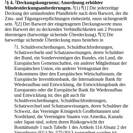
1
§ 4
.
2
Deckungskongruenz; Anordnung erhöhter
Mindestdeckungsanforderungen.
3
(1)
4
[1] Die jederzeitige
Deckung der umlaufenden Pfandbriefe nach dem Barwert, der die
Zins- und Tilgungsverpflichtungen einbezieht, muss sichergestellt
sein.
5
[2] Der Barwert der eingetragenen Deckungswerte muss
den Barwert der zu deckenden Verbindlichkeiten um 2 Prozent
übersteigen (barwertige sichernde Überdeckung).
6
[3] Die
barwertige sichernde Überdeckung muss bestehen in
7
1.
Schuldverschreibungen, Schuldbuchforderungen,
Schatzwechseln und Schatzanweisungen, deren Schuldner
der Bund, ein Sondervermögen des Bundes, ein Land, die
Europäischen Gemeinschaften, ein anderer Mitgliedstaat der
Europäischen Union, ein anderer Vertragsstaat des
Abkommens über den Europäischen Wirtschaftsraum, die
Europäische Investitionsbank, die Internationale Bank für
Wiederaufbau und Entwicklung, die Entwicklungsbank des
Europarates oder die Europäische Bank für Wiederaufbau
und Entwicklung ist; dies gilt auch für
Schuldverschreibungen, Schuldbuchforderungen,
Schatzwechsel und Schatzanweisungen, deren Schuldner die
Schweiz, das Vereinigte Königreich Großbritannien und
Nordirland, die Vereinigten Staaten von Amerika, Kanada
oder Japan sind, sofern deren Risikogewicht der
Bonitätsstufe 1 nach Tabelle 1 des Artikels 114 Absatz 2 der
Verordnung (EU) Nr. 575/2013 zugeordnet worden ist;