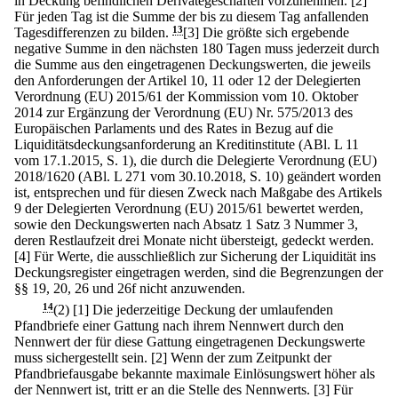
in Deckung befindlichen Derivategeschäften vorzunehmen.
[2]
Für jeden Tag ist die Summe der bis zu diesem Tag anfallenden
Tagesdifferenzen zu bilden.
13
[3] Die größte sich ergebende
negative Summe in den nächsten 180 Tagen muss jederzeit durch
die Summe aus den eingetragenen Deckungswerten, die jeweils
den Anforderungen der Artikel 10, 11 oder 12 der Delegierten
Verordnung (EU) 2015/61 der Kommission vom 10. Oktober
2014 zur Ergänzung der Verordnung (EU) Nr. 575/2013 des
Europäischen Parlaments und des Rates in Bezug auf die
Liquiditätsdeckungsanforderung an Kreditinstitute (ABl. L 11
vom 17.1.2015, S. 1), die durch die Delegierte Verordnung (EU)
2018/1620 (ABl. L 271 vom 30.10.2018, S. 10) geändert worden
ist, entsprechen und für diesen Zweck nach Maßgabe des Artikels
9 der Delegierten Verordnung (EU) 2015/61 bewertet werden,
sowie den Deckungswerten nach Absatz 1 Satz 3 Nummer 3,
deren Restlaufzeit drei Monate nicht übersteigt, gedeckt werden.
[4] Für Werte, die ausschließlich zur Sicherung der Liquidität ins
Deckungsregister eingetragen werden, sind die Begrenzungen der
§§ 19, 20, 26 und 26f nicht anzuwenden.
14
(2)
[1] Die jederzeitige Deckung der umlaufenden
Pfandbriefe einer Gattung nach ihrem Nennwert durch den
Nennwert der für diese Gattung eingetragenen Deckungswerte
muss sichergestellt sein.
[2] Wenn der zum Zeitpunkt der
Pfandbriefausgabe bekannte maximale Einlösungswert höher als
der Nennwert ist, tritt er an die Stelle des Nennwerts.
[3] Für