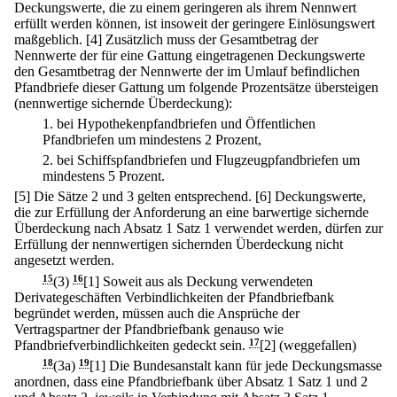
Deckungswerte, die zu einem geringeren als ihrem Nennwert
erfüllt werden können, ist insoweit der geringere Einlösungswert
maßgeblich.
[4] Zusätzlich muss der Gesamtbetrag der
Nennwerte der für eine Gattung eingetragenen Deckungswerte
den Gesamtbetrag der Nennwerte der im Umlauf befindlichen
Pfandbriefe dieser Gattung um folgende Prozentsätze übersteigen
(nennwertige sichernde Überdeckung):
1.
bei Hypothekenpfandbriefen und Öffentlichen
Pfandbriefen um mindestens 2 Prozent,
2.
bei Schiffspfandbriefen und Flugzeugpfandbriefen um
mindestens 5 Prozent.
[5] Die Sätze 2 und 3 gelten entsprechend.
[6] Deckungswerte,
die zur Erfüllung der Anforderung an eine barwertige sichernde
Überdeckung nach Absatz 1 Satz 1 verwendet werden, dürfen zur
Erfüllung der nennwertigen sichernden Überdeckung nicht
angesetzt werden.
15
(3)
16
[1] Soweit aus als Deckung verwendeten
Derivategeschäften Verbindlichkeiten der Pfandbriefbank
begründet werden, müssen auch die Ansprüche der
Vertragspartner der Pfandbriefbank genauso wie
Pfandbriefverbindlichkeiten gedeckt sein.
17
[2] (weggefallen)
18
(3a)
19
[1] Die Bundesanstalt kann für jede Deckungsmasse
anordnen, dass eine Pfandbriefbank über Absatz 1 Satz 1 und 2