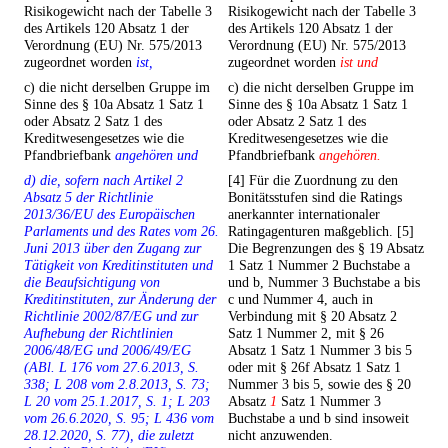
Risikogewicht nach der Tabelle 3
Risikogewicht nach der Tabelle 3
des Artikels 120 Absatz 1 der
des Artikels 120 Absatz 1 der
Verordnung (EU) Nr. 575/2013
Verordnung (EU) Nr. 575/2013
zugeordnet worden
ist,
zugeordnet worden
ist und
c) die nicht derselben Gruppe im
c) die nicht derselben Gruppe im
Sinne des § 10a Absatz 1 Satz 1
Sinne des § 10a Absatz 1 Satz 1
oder Absatz 2 Satz 1 des
oder Absatz 2 Satz 1 des
Kreditwesengesetzes wie die
Kreditwesengesetzes wie die
Pfandbriefbank
angehören und
Pfandbriefbank
angehören.
d) die, sofern nach Artikel 2
[4] Für die Zuordnung zu den
Absatz 5 der Richtlinie
Bonitätsstufen sind die Ratings
2013/36/EU des Europäischen
anerkannter internationaler
Parlaments und des Rates vom 26.
Ratingagenturen maßgeblich. [5]
Juni 2013 über den Zugang zur
Die Begrenzungen des § 19 Absatz
Tätigkeit von Kreditinstituten und
1 Satz 1 Nummer 2 Buchstabe a
die Beaufsichtigung von
und b, Nummer 3 Buchstabe a bis
Kreditinstituten, zur Änderung der
c und Nummer 4, auch in
Richtlinie 2002/87/EG und zur
Verbindung mit § 20 Absatz 2
Aufhebung der Richtlinien
Satz 1 Nummer 2, mit § 26
2006/48/EG und 2006/49/EG
Absatz 1 Satz 1 Nummer 3 bis 5
(ABl. L 176 vom 27.6.2013, S.
oder mit § 26f Absatz 1 Satz 1
338; L 208 vom 2.8.2013, S. 73;
Nummer 3 bis 5, sowie des § 20
L 20 vom 25.1.2017, S. 1; L 203
Absatz
1
Satz 1 Nummer 3
vom 26.6.2020, S. 95; L 436 vom
Buchstabe a und b sind insoweit
28.12.2020, S. 77), die zuletzt
nicht anzuwenden.