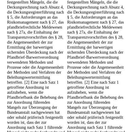
festgestellten Mängeln, die die
festgestellten Mängeln, die die
Deckungsrechnung nach Absatz 4,
Deckungsrechnung nach Absatz 4,
die Deckungsregisterführung nach
die Deckungsregisterführung nach
§ 5, die Anforderungen an das
§ 5, die Anforderungen an das
Risikomanagement nach § 27, das
Risikomanagement nach § 27, das
pfandbriefrechtliche Meldewesen
pfandbriefrechtliche Meldewesen
nach § 27a, die Einhaltung der
nach § 27a, die Einhaltung der
Transparenzvorschriften des § 28,
Transparenzvorschriften des § 28,
die Angemessenheit der zur
die Angemessenheit der zur
Ermittlung der barwertigen
Ermittlung der barwertigen
sichernden Überdeckung nach der
sichernden Überdeckung nach der
Pfandbrief-Barwertverordnung
Pfandbrief-Barwertverordnung
verwendeten Methoden und
verwendeten Methoden und
Prozesse oder die Angemessenheit
Prozesse oder die Angemessenheit
der Methoden und Verfahren der
der Methoden und Verfahren der
Beleihungswertermittlung
Beleihungswertermittlung
betreffen. [2] Eine nach Satz 1
betreffen. [2] Eine nach Satz 1
getroffene Anordnung ist
getroffene Anordnung ist
aufzuheben, wenn die
aufzuheben, wenn die
Pfandbriefbank die Behebung des
Pfandbriefbank die Behebung des
zur Anordnung führenden
zur Anordnung führenden
Mangels zur Überzeugung der
Mangels zur Überzeugung der
Bundesanstalt nachgewiesen hat
Bundesanstalt nachgewiesen hat
oder sobald prüferisch festgestellt
oder sobald prüferisch festgestellt
worden ist, dass der zur
worden ist, dass der zur
Anordnung nach Satz 1 führende
Anordnung nach Satz 1 führende