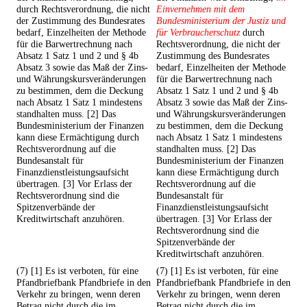
durch Rechtsverordnung, die nicht
Einvernehmen mit dem
der Zustimmung des Bundesrates
Bundesministerium der Justiz und
bedarf, Einzelheiten der Methode
für Verbraucherschutz
durch
für die Barwertrechnung nach
Rechtsverordnung, die nicht der
Absatz 1 Satz 1 und 2 und § 4b
Zustimmung des Bundesrates
Absatz 3 sowie das Maß der Zins-
bedarf, Einzelheiten der Methode
und Währungskursveränderungen
für die Barwertrechnung nach
zu bestimmen, dem die Deckung
Absatz 1 Satz 1 und 2 und § 4b
nach Absatz 1 Satz 1 mindestens
Absatz 3 sowie das Maß der Zins-
standhalten muss. [2] Das
und Währungskursveränderungen
Bundesministerium der Finanzen
zu bestimmen, dem die Deckung
kann diese Ermächtigung durch
nach Absatz 1 Satz 1 mindestens
Rechtsverordnung auf die
standhalten muss. [2] Das
Bundesanstalt für
Bundesministerium der Finanzen
Finanzdienstleistungsaufsicht
kann diese Ermächtigung durch
übertragen. [3] Vor Erlass der
Rechtsverordnung auf die
Rechtsverordnung sind die
Bundesanstalt für
Spitzenverbände der
Finanzdienstleistungsaufsicht
Kreditwirtschaft anzuhören.
übertragen. [3] Vor Erlass der
Rechtsverordnung sind die
Spitzenverbände der
Kreditwirtschaft anzuhören.
(7) [1] Es ist verboten, für eine
(7) [1] Es ist verboten, für eine
Pfandbriefbank Pfandbriefe in den
Pfandbriefbank Pfandbriefe in den
Verkehr zu bringen, wenn deren
Verkehr zu bringen, wenn deren
Betrag nicht durch die im
Betrag nicht durch die im