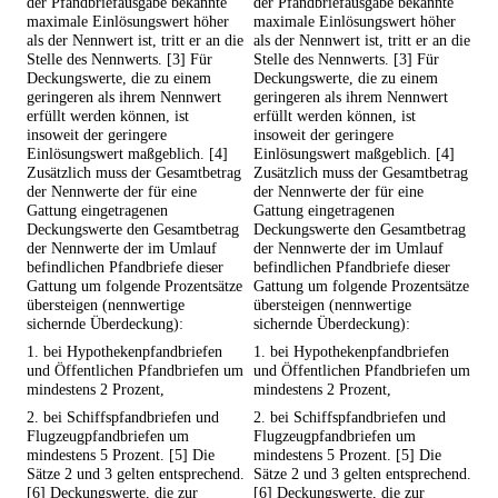
der Pfandbriefausgabe bekannte
der Pfandbriefausgabe bekannte
maximale Einlösungswert höher
maximale Einlösungswert höher
als der Nennwert ist, tritt er an die
als der Nennwert ist, tritt er an die
Stelle des Nennwerts. [3] Für
Stelle des Nennwerts. [3] Für
Deckungswerte, die zu einem
Deckungswerte, die zu einem
geringeren als ihrem Nennwert
geringeren als ihrem Nennwert
erfüllt werden können, ist
erfüllt werden können, ist
insoweit der geringere
insoweit der geringere
Einlösungswert maßgeblich. [4]
Einlösungswert maßgeblich. [4]
Zusätzlich muss der Gesamtbetrag
Zusätzlich muss der Gesamtbetrag
der Nennwerte der für eine
der Nennwerte der für eine
Gattung eingetragenen
Gattung eingetragenen
Deckungswerte den Gesamtbetrag
Deckungswerte den Gesamtbetrag
der Nennwerte der im Umlauf
der Nennwerte der im Umlauf
befindlichen Pfandbriefe dieser
befindlichen Pfandbriefe dieser
Gattung um folgende Prozentsätze
Gattung um folgende Prozentsätze
übersteigen (nennwertige
übersteigen (nennwertige
sichernde Überdeckung):
sichernde Überdeckung):
1. bei Hypothekenpfandbriefen
1. bei Hypothekenpfandbriefen
und Öffentlichen Pfandbriefen um
und Öffentlichen Pfandbriefen um
mindestens 2 Prozent,
mindestens 2 Prozent,
2. bei Schiffspfandbriefen und
2. bei Schiffspfandbriefen und
Flugzeugpfandbriefen um
Flugzeugpfandbriefen um
mindestens 5 Prozent. [5] Die
mindestens 5 Prozent. [5] Die
Sätze 2 und 3 gelten entsprechend.
Sätze 2 und 3 gelten entsprechend.
[6] Deckungswerte, die zur
[6] Deckungswerte, die zur