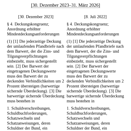
[30. Dezember 2023–31. März 2026]
[30. Dezember 2023]
[8. Juli 2022]
§ 4. Deckungskongruenz;
§ 4. Deckungskongruenz;
Anordnung erhöhter
Anordnung erhöhter
Mindestdeckungsanforderungen
Mindestdeckungsanforderungen
(1) [1] Die jederzeitige Deckung
(1) [1] Die jederzeitige Deckung
der umlaufenden Pfandbriefe nach
der umlaufenden Pfandbriefe nach
dem Barwert, der die Zins- und
dem Barwert, der die Zins- und
Tilgungsverpflichtungen
Tilgungsverpflichtungen
einbezieht, muss sichergestellt
einbezieht, muss sichergestellt
sein. [2] Der Barwert der
sein. [2] Der Barwert der
eingetragenen Deckungswerte
eingetragenen Deckungswerte
muss den Barwert der zu
muss den Barwert der zu
deckenden Verbindlichkeiten um 2
deckenden Verbindlichkeiten um 2
Prozent übersteigen (barwertige
Prozent übersteigen (barwertige
sichernde Überdeckung). [3] Die
sichernde Überdeckung). [3] Die
barwertige sichernde Überdeckung
barwertige sichernde Überdeckung
muss bestehen in
muss bestehen in
1. Schuldverschreibungen,
1. Schuldverschreibungen,
Schuldbuchforderungen,
Schuldbuchforderungen,
Schatzwechseln und
Schatzwechseln und
Schatzanweisungen, deren
Schatzanweisungen, deren
Schuldner der Bund, ein
Schuldner der Bund, ein