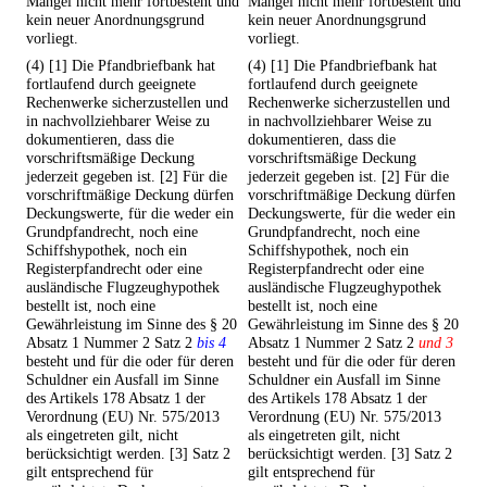
Mangel nicht mehr fortbesteht und
Mangel nicht mehr fortbesteht und
kein neuer Anordnungsgrund
kein neuer Anordnungsgrund
vorliegt.
vorliegt.
(4) [1] Die Pfandbriefbank hat
(4) [1] Die Pfandbriefbank hat
fortlaufend durch geeignete
fortlaufend durch geeignete
Rechenwerke sicherzustellen und
Rechenwerke sicherzustellen und
in nachvollziehbarer Weise zu
in nachvollziehbarer Weise zu
dokumentieren, dass die
dokumentieren, dass die
vorschriftsmäßige Deckung
vorschriftsmäßige Deckung
jederzeit gegeben ist. [2] Für die
jederzeit gegeben ist. [2] Für die
vorschriftmäßige Deckung dürfen
vorschriftmäßige Deckung dürfen
Deckungswerte, für die weder ein
Deckungswerte, für die weder ein
Grundpfandrecht, noch eine
Grundpfandrecht, noch eine
Schiffshypothek, noch ein
Schiffshypothek, noch ein
Registerpfandrecht oder eine
Registerpfandrecht oder eine
ausländische Flugzeughypothek
ausländische Flugzeughypothek
bestellt ist, noch eine
bestellt ist, noch eine
Gewährleistung im Sinne des § 20
Gewährleistung im Sinne des § 20
Absatz 1 Nummer 2 Satz 2
bis 4
Absatz 1 Nummer 2 Satz 2
und 3
besteht und für die oder für deren
besteht und für die oder für deren
Schuldner ein Ausfall im Sinne
Schuldner ein Ausfall im Sinne
des Artikels 178 Absatz 1 der
des Artikels 178 Absatz 1 der
Verordnung (EU) Nr. 575/2013
Verordnung (EU) Nr. 575/2013
als eingetreten gilt, nicht
als eingetreten gilt, nicht
berücksichtigt werden. [3] Satz 2
berücksichtigt werden. [3] Satz 2
gilt entsprechend für
gilt entsprechend für