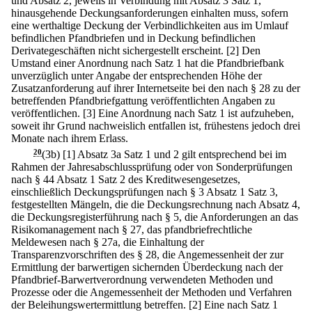
und Absatz 2, jeweils in Verbindung mit Absatz 3 Satz 1,
hinausgehende Deckungsanforderungen einhalten muss, sofern
eine werthaltige Deckung der Verbindlichkeiten aus im Umlauf
befindlichen Pfandbriefen und in Deckung befindlichen
Derivategeschäften nicht sichergestellt erscheint.
[2] Den
Umstand einer Anordnung nach Satz 1 hat die Pfandbriefbank
unverzüglich unter Angabe der entsprechenden Höhe der
Zusatzanforderung auf ihrer Internetseite bei den nach § 28 zu der
betreffenden Pfandbriefgattung veröffentlichten Angaben zu
veröffentlichen.
[3] Eine Anordnung nach Satz 1 ist aufzuheben,
soweit ihr Grund nachweislich entfallen ist, frühestens jedoch drei
Monate nach ihrem Erlass.
20
(3b)
[1] Absatz 3a Satz 1 und 2 gilt entsprechend bei im
Rahmen der Jahresabschlussprüfung oder von Sonderprüfungen
nach § 44 Absatz 1 Satz 2 des Kreditwesengesetzes,
einschließlich Deckungsprüfungen nach § 3 Absatz 1 Satz 3,
festgestellten Mängeln, die die Deckungsrechnung nach Absatz 4,
die Deckungsregisterführung nach § 5, die Anforderungen an das
Risikomanagement nach § 27, das pfandbriefrechtliche
Meldewesen nach § 27a, die Einhaltung der
Transparenzvorschriften des § 28, die Angemessenheit der zur
Ermittlung der barwertigen sichernden Überdeckung nach der
Pfandbrief-Barwertverordnung verwendeten Methoden und
Prozesse oder die Angemessenheit der Methoden und Verfahren
der Beleihungswertermittlung betreffen.
[2] Eine nach Satz 1