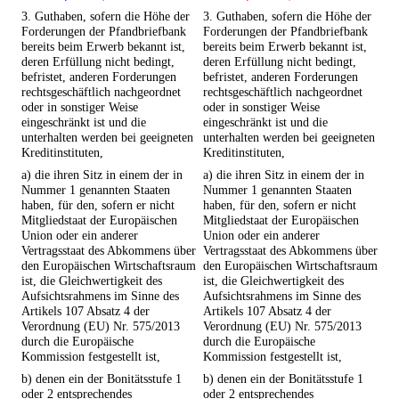
3. Guthaben, sofern die Höhe der
3. Guthaben, sofern die Höhe der
Forderungen der Pfandbriefbank
Forderungen der Pfandbriefbank
bereits beim Erwerb bekannt ist,
bereits beim Erwerb bekannt ist,
deren Erfüllung nicht bedingt,
deren Erfüllung nicht bedingt,
befristet, anderen Forderungen
befristet, anderen Forderungen
rechtsgeschäftlich nachgeordnet
rechtsgeschäftlich nachgeordnet
oder in sonstiger Weise
oder in sonstiger Weise
eingeschränkt ist und die
eingeschränkt ist und die
unterhalten werden bei geeigneten
unterhalten werden bei geeigneten
Kreditinstituten,
Kreditinstituten,
a) die ihren Sitz in einem der in
a) die ihren Sitz in einem der in
Nummer 1 genannten Staaten
Nummer 1 genannten Staaten
haben, für den, sofern er nicht
haben, für den, sofern er nicht
Mitgliedstaat der Europäischen
Mitgliedstaat der Europäischen
Union oder ein anderer
Union oder ein anderer
Vertragsstaat des Abkommens über
Vertragsstaat des Abkommens über
den Europäischen Wirtschaftsraum
den Europäischen Wirtschaftsraum
ist, die Gleichwertigkeit des
ist, die Gleichwertigkeit des
Aufsichtsrahmens im Sinne des
Aufsichtsrahmens im Sinne des
Artikels 107 Absatz 4 der
Artikels 107 Absatz 4 der
Verordnung (EU) Nr. 575/2013
Verordnung (EU) Nr. 575/2013
durch die Europäische
durch die Europäische
Kommission festgestellt ist,
Kommission festgestellt ist,
b) denen ein der Bonitätsstufe 1
b) denen ein der Bonitätsstufe 1
oder 2 entsprechendes
oder 2 entsprechendes