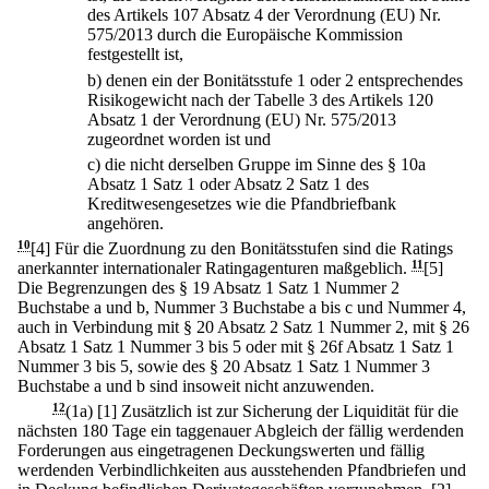
des Artikels 107 Absatz 4 der Verordnung (EU) Nr.
575/2013 durch die Europäische Kommission
festgestellt ist,
b)
denen ein der Bonitätsstufe 1 oder 2 entsprechendes
Risikogewicht nach der Tabelle 3 des Artikels 120
Absatz 1 der Verordnung (EU) Nr. 575/2013
zugeordnet worden ist und
c)
die nicht derselben Gruppe im Sinne des § 10a
Absatz 1 Satz 1 oder Absatz 2 Satz 1 des
Kreditwesengesetzes wie die Pfandbriefbank
angehören.
10
[4] Für die Zuordnung zu den Bonitätsstufen sind die Ratings
anerkannter internationaler Ratingagenturen maßgeblich.
11
[5]
Die Begrenzungen des § 19 Absatz 1 Satz 1 Nummer 2
Buchstabe a und b, Nummer 3 Buchstabe a bis c und Nummer 4,
auch in Verbindung mit § 20 Absatz 2 Satz 1 Nummer 2, mit § 26
Absatz 1 Satz 1 Nummer 3 bis 5 oder mit § 26f Absatz 1 Satz 1
Nummer 3 bis 5, sowie des § 20 Absatz 1 Satz 1 Nummer 3
Buchstabe a und b sind insoweit nicht anzuwenden.
12
(1a)
[1] Zusätzlich ist zur Sicherung der Liquidität für die
nächsten 180 Tage ein taggenauer Abgleich der fällig werdenden
Forderungen aus eingetragenen Deckungswerten und fällig
werdenden Verbindlichkeiten aus ausstehenden Pfandbriefen und