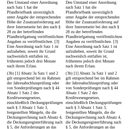
Den Umstand einer Anordnung
Den Umstand einer Anordnung
nach Satz 1 hat die
nach Satz 1 hat die
Pfandbriefbank unverzüglich
Pfandbriefbank unverzüglich
unter Angabe der entsprechenden
unter Angabe der entsprechenden
Höhe der Zusatzanforderung auf
Höhe der Zusatzanforderung auf
ihrer Internetseite bei den nach §
ihrer Internetseite bei den nach §
28 zu der betreffenden
28 zu der betreffenden
Pfandbriefgattung veröffentlichten
Pfandbriefgattung veröffentlichten
Angaben zu veröffentlichen. [3]
Angaben zu veröffentlichen. [3]
Eine Anordnung nach Satz 1 ist
Eine Anordnung nach Satz 1 ist
aufzuheben, soweit ihr Grund
aufzuheben, soweit ihr Grund
nachweislich entfallen ist,
nachweislich entfallen ist,
frühestens jedoch drei Monate
frühestens jedoch drei Monate
nach ihrem Erlass.
nach ihrem Erlass.
(3b) [1] Absatz 3a Satz 1 und 2
(3b) [1] Absatz 3a Satz 1 und 2
gilt entsprechend bei im Rahmen
gilt entsprechend bei im Rahmen
der Jahresabschlussprüfung oder
der Jahresabschlussprüfung oder
von Sonderprüfungen nach § 44
von Sonderprüfungen nach § 44
Absatz 1 Satz 2 des
Absatz 1 Satz 2 des
Kreditwesengesetzes,
Kreditwesengesetzes,
einschließlich Deckungsprüfungen
einschließlich Deckungsprüfungen
nach § 3 Absatz 1 Satz 3,
nach § 3 Absatz 1 Satz 3,
festgestellten Mängeln, die die
festgestellten Mängeln, die die
Deckungsrechnung nach Absatz 4,
Deckungsrechnung nach Absatz 4,
die Deckungsregisterführung nach
die Deckungsregisterführung nach
§ 5, die Anforderungen an das
§ 5, die Anforderungen an das