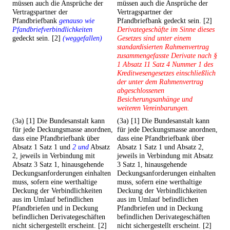
müssen auch die Ansprüche der
müssen auch die Ansprüche der
Vertragspartner der
Vertragspartner der
Pfandbriefbank
genauso wie
Pfandbriefbank gedeckt sein. [2]
Pfandbriefverbindlichkeiten
Derivategeschäfte im Sinne dieses
gedeckt sein. [2]
(weggefallen)
Gesetzes sind unter einem
standardisierten Rahmenvertrag
zusammengefasste Derivate nach §
1 Absatz 11 Satz 4 Nummer 1 des
Kreditwesengesetzes einschließlich
der unter dem Rahmenvertrag
abgeschlossenen
Besicherungsanhänge und
weiteren Vereinbarungen.
(3a) [1] Die Bundesanstalt kann
(3a) [1] Die Bundesanstalt kann
für jede Deckungsmasse anordnen,
für jede Deckungsmasse anordnen,
dass eine Pfandbriefbank über
dass eine Pfandbriefbank über
Absatz 1 Satz 1 und
2 und
Absatz
Absatz 1 Satz 1 und Absatz 2,
2, jeweils in Verbindung mit
jeweils in Verbindung mit Absatz
Absatz 3 Satz 1, hinausgehende
3 Satz 1, hinausgehende
Deckungsanforderungen einhalten
Deckungsanforderungen einhalten
muss, sofern eine werthaltige
muss, sofern eine werthaltige
Deckung der Verbindlichkeiten
Deckung der Verbindlichkeiten
aus im Umlauf befindlichen
aus im Umlauf befindlichen
Pfandbriefen und in Deckung
Pfandbriefen und in Deckung
befindlichen Derivategeschäften
befindlichen Derivategeschäften
nicht sichergestellt erscheint. [2]
nicht sichergestellt erscheint. [2]