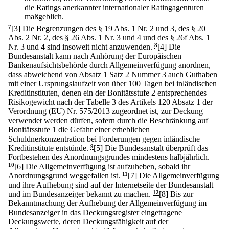
die Ratings anerkannter internationaler Ratingagenturen
maßgeblich.
7
[3] Die Begrenzungen des § 19 Abs. 1 Nr. 2 und 3, des § 20
Abs. 2 Nr. 2, des § 26 Abs. 1 Nr. 3 und 4 und des § 26f Abs. 1
Nr. 3 und 4 sind insoweit nicht anzuwenden.
8
[4] Die
Bundesanstalt kann nach Anhörung der Europäischen
Bankenaufsichtsbehörde durch Allgemeinverfügung anordnen,
dass abweichend von Absatz 1 Satz 2 Nummer 3 auch Guthaben
mit einer Ursprungslaufzeit von über 100 Tagen bei inländischen
Kreditinstituten, denen ein der Bonitätsstufe 2 entsprechendes
Risikogewicht nach der Tabelle 3 des Artikels 120 Absatz 1 der
Verordnung (EU) Nr. 575/2013 zugeordnet ist, zur Deckung
verwendet werden dürfen, sofern durch die Beschränkung auf
Bonitätsstufe 1 die Gefahr einer erheblichen
Schuldnerkonzentration bei Forderungen gegen inländische
Kreditinstitute entstünde.
9
[5] Die Bundesanstalt überprüft das
Fortbestehen des Anordnungsgrundes mindestens halbjährlich.
10
[6] Die Allgemeinverfügung ist aufzuheben, sobald ihr
Anordnungsgrund weggefallen ist.
11
[7] Die Allgemeinverfügung
und ihre Aufhebung sind auf der Internetseite der Bundesanstalt
und im Bundesanzeiger bekannt zu machen.
12
[8] Bis zur
Bekanntmachung der Aufhebung der Allgemeinverfügung im
Bundesanzeiger in das Deckungsregister eingetragene
Deckungswerte, deren Deckungsfähigkeit auf der