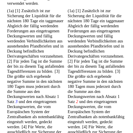
verwendet werden.
(1a) [1] Zusätzlich ist zur
(1a) [1] Zusätzlich ist zur
Sicherung der Liquidität für die
Sicherung der Liquidität für die
nächsten 180 Tage ein taggenauer
nächsten 180 Tage ein taggenauer
Abgleich der fällig werdenden
Abgleich der fällig werdenden
Forderungen aus eingetragenen
Forderungen aus eingetragenen
Deckungswerten und fällig
Deckungswerten und fällig
werdenden Verbindlichkeiten aus
werdenden Verbindlichkeiten aus
ausstehenden Pfandbriefen und in
ausstehenden Pfandbriefen und in
Deckung befindlichen
Deckung befindlichen
Derivategeschäften vorzunehmen.
Derivategeschäften vorzunehmen.
[2] Für jeden Tag ist die Summe
[2] Für jeden Tag ist die Summe
der bis zu diesem Tag anfallenden
der bis zu diesem Tag anfallenden
Tagesdifferenzen zu bilden. [3]
Tagesdifferenzen zu bilden. [3]
Die größte sich ergebende
Die größte sich ergebende
negative Summe in den nächsten
negative Summe in den nächsten
180 Tagen muss jederzeit durch
180 Tagen muss jederzeit durch
die Summe aus den
die Summe aus den
Deckungswerten nach Absatz 1
Deckungswerten nach Absatz 1
Satz
3
und den eingetragenen
Satz
2
und den eingetragenen
Deckungswerten, die vom
Deckungswerten, die vom
Europäischen System der
Europäischen System der
Zentralbanken als notenbankfähig
Zentralbanken als notenbankfähig
eingestuft werden, gedeckt
eingestuft werden, gedeckt
werden. [4] Für Werte, die
werden. [4] Für Werte, die
ausschließlich zur Sicherung der
ausschließlich zur Sicherung der