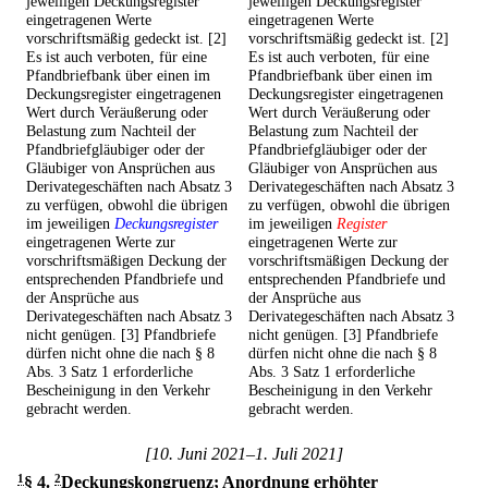
jeweiligen Deckungsregister
jeweiligen Deckungsregister
eingetragenen Werte
eingetragenen Werte
vorschriftsmäßig gedeckt ist. [2]
vorschriftsmäßig gedeckt ist. [2]
Es ist auch verboten, für eine
Es ist auch verboten, für eine
Pfandbriefbank über einen im
Pfandbriefbank über einen im
Deckungsregister eingetragenen
Deckungsregister eingetragenen
Wert durch Veräußerung oder
Wert durch Veräußerung oder
Belastung zum Nachteil der
Belastung zum Nachteil der
Pfandbriefgläubiger oder der
Pfandbriefgläubiger oder der
Gläubiger von Ansprüchen aus
Gläubiger von Ansprüchen aus
Derivategeschäften nach Absatz 3
Derivategeschäften nach Absatz 3
zu verfügen, obwohl die übrigen
zu verfügen, obwohl die übrigen
im jeweiligen
Deckungsregister
im jeweiligen
Register
eingetragenen Werte zur
eingetragenen Werte zur
vorschriftsmäßigen Deckung der
vorschriftsmäßigen Deckung der
entsprechenden Pfandbriefe und
entsprechenden Pfandbriefe und
der Ansprüche aus
der Ansprüche aus
Derivategeschäften nach Absatz 3
Derivategeschäften nach Absatz 3
nicht genügen. [3] Pfandbriefe
nicht genügen. [3] Pfandbriefe
dürfen nicht ohne die nach § 8
dürfen nicht ohne die nach § 8
Abs. 3 Satz 1 erforderliche
Abs. 3 Satz 1 erforderliche
Bescheinigung in den Verkehr
Bescheinigung in den Verkehr
gebracht werden.
gebracht werden.
[10. Juni 2021–1. Juli 2021]
1
§ 4
.
2
Deckungskongruenz; Anordnung erhöhter