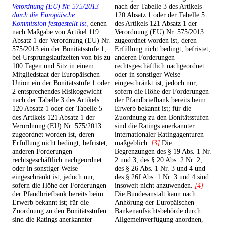
Verordnung (EU) Nr. 575/2013
nach der Tabelle 3 des Artikels
durch die Europäische
120 Absatz 1 oder der Tabelle 5
Kommission festgestellt ist,
denen
des Artikels 121 Absatz 1 der
nach Maßgabe von Artikel 119
Verordnung (EU) Nr. 575/2013
Absatz 1 der Verordnung (EU) Nr.
zugeordnet worden ist, deren
575/2013 ein der Bonitätsstufe 1,
Erfüllung nicht bedingt, befristet,
bei Ursprungslaufzeiten von bis zu
anderen Forderungen
100 Tagen und Sitz in einem
rechtsgeschäftlich nachgeordnet
Mitgliedstaat der Europäischen
oder in sonstiger Weise
Union ein der Bonitätsstufe 1 oder
eingeschränkt ist, jedoch nur,
2 entsprechendes Risikogewicht
sofern die Höhe der Forderungen
nach der Tabelle 3 des Artikels
der Pfandbriefbank bereits beim
120 Absatz 1 oder der Tabelle 5
Erwerb bekannt ist; für die
des Artikels 121 Absatz 1 der
Zuordnung zu den Bonitätsstufen
Verordnung (EU) Nr. 575/2013
sind die Ratings anerkannter
zugeordnet worden ist, deren
internationaler Ratingagenturen
Erfüllung nicht bedingt, befristet,
maßgeblich.
[3]
Die
anderen Forderungen
Begrenzungen des § 19 Abs. 1 Nr.
rechtsgeschäftlich nachgeordnet
2 und 3, des § 20 Abs. 2 Nr. 2,
oder in sonstiger Weise
des § 26 Abs. 1 Nr. 3 und 4 und
eingeschränkt ist, jedoch nur,
des § 26f Abs. 1 Nr. 3 und 4 sind
sofern die Höhe der Forderungen
insoweit nicht anzuwenden.
[4]
der Pfandbriefbank bereits beim
Die Bundesanstalt kann nach
Erwerb bekannt ist; für die
Anhörung der Europäischen
Zuordnung zu den Bonitätsstufen
Bankenaufsichtsbehörde durch
sind die Ratings anerkannter
Allgemeinverfügung anordnen,