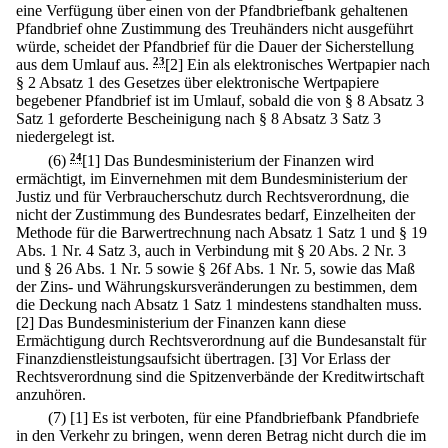
eine Verfügung über einen von der Pfandbriefbank gehaltenen
Pfandbrief ohne Zustimmung des Treuhänders nicht ausgeführt
würde, scheidet der Pfandbrief für die Dauer der Sicherstellung
aus dem Umlauf aus.
23
[2] Ein als elektronisches Wertpapier nach
§ 2 Absatz 1 des Gesetzes über elektronische Wertpapiere
begebener Pfandbrief ist im Umlauf, sobald die von § 8 Absatz 3
Satz 1 geforderte Bescheinigung nach § 8 Absatz 3 Satz 3
niedergelegt ist.
(6)
24
[1] Das Bundesministerium der Finanzen wird
ermächtigt, im Einvernehmen mit dem Bundesministerium der
Justiz und für Verbraucherschutz durch Rechtsverordnung, die
nicht der Zustimmung des Bundesrates bedarf, Einzelheiten der
Methode für die Barwertrechnung nach Absatz 1 Satz 1 und § 19
Abs. 1 Nr. 4 Satz 3, auch in Verbindung mit § 20 Abs. 2 Nr. 3
und § 26 Abs. 1 Nr. 5 sowie § 26f Abs. 1 Nr. 5, sowie das Maß
der Zins- und Währungskursveränderungen zu bestimmen, dem
die Deckung nach Absatz 1 Satz 1 mindestens standhalten muss.
[2] Das Bundesministerium der Finanzen kann diese
Ermächtigung durch Rechtsverordnung auf die Bundesanstalt für
Finanzdienstleistungsaufsicht übertragen.
[3] Vor Erlass der
Rechtsverordnung sind die Spitzenverbände der Kreditwirtschaft
anzuhören.
(7)
[1] Es ist verboten, für eine Pfandbriefbank Pfandbriefe
in den Verkehr zu bringen, wenn deren Betrag nicht durch die im