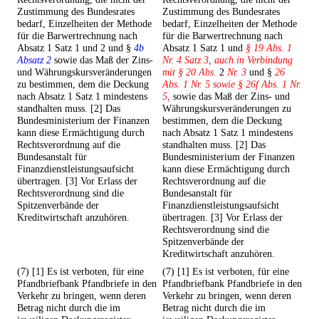
Zustimmung des Bundesrates
Zustimmung des Bundesrates
bedarf, Einzelheiten der Methode
bedarf, Einzelheiten der Methode
für die Barwertrechnung nach
für die Barwertrechnung nach
Absatz 1 Satz 1 und 2 und §
4b
Absatz 1 Satz 1 und
§ 19 Abs. 1
Absatz 2
sowie das Maß der Zins-
Nr. 4 Satz 3, auch in Verbindung
und Währungskursveränderungen
mit § 20 Abs.
2
Nr. 3
und §
26
zu bestimmen, dem die Deckung
Abs. 1 Nr. 5 sowie § 26f Abs. 1 Nr.
nach Absatz 1 Satz 1 mindestens
5,
sowie das Maß der Zins- und
standhalten muss. [2] Das
Währungskursveränderungen zu
Bundesministerium der Finanzen
bestimmen, dem die Deckung
kann diese Ermächtigung durch
nach Absatz 1 Satz 1 mindestens
Rechtsverordnung auf die
standhalten muss. [2] Das
Bundesanstalt für
Bundesministerium der Finanzen
Finanzdienstleistungsaufsicht
kann diese Ermächtigung durch
übertragen. [3] Vor Erlass der
Rechtsverordnung auf die
Rechtsverordnung sind die
Bundesanstalt für
Spitzenverbände der
Finanzdienstleistungsaufsicht
Kreditwirtschaft anzuhören.
übertragen. [3] Vor Erlass der
Rechtsverordnung sind die
Spitzenverbände der
Kreditwirtschaft anzuhören.
(7) [1] Es ist verboten, für eine
(7) [1] Es ist verboten, für eine
Pfandbriefbank Pfandbriefe in den
Pfandbriefbank Pfandbriefe in den
Verkehr zu bringen, wenn deren
Verkehr zu bringen, wenn deren
Betrag nicht durch die im
Betrag nicht durch die im