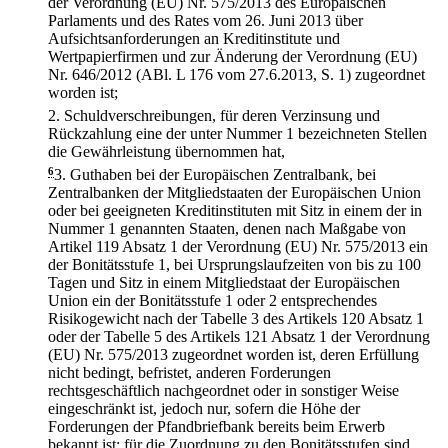
der Verordnung (EU) Nr. 575/2013 des Europäischen
Parlaments und des Rates vom 26. Juni 2013 über
Aufsichtsanforderungen an Kreditinstitute und
Wertpapierfirmen und zur Änderung der Verordnung (EU)
Nr. 646/2012 (ABl. L 176 vom 27.6.2013, S. 1) zugeordnet
worden ist;
2.
Schuldverschreibungen, für deren Verzinsung und
Rückzahlung eine der unter Nummer 1 bezeichneten Stellen
die Gewährleistung übernommen hat,
6
3.
Guthaben bei der Europäischen Zentralbank, bei
Zentralbanken der Mitgliedstaaten der Europäischen Union
oder bei geeigneten Kreditinstituten mit Sitz in einem der in
Nummer 1 genannten Staaten, denen nach Maßgabe von
Artikel 119 Absatz 1 der Verordnung (EU) Nr. 575/2013 ein
der Bonitätsstufe 1, bei Ursprungslaufzeiten von bis zu 100
Tagen und Sitz in einem Mitgliedstaat der Europäischen
Union ein der Bonitätsstufe 1 oder 2 entsprechendes
Risikogewicht nach der Tabelle 3 des Artikels 120 Absatz 1
oder der Tabelle 5 des Artikels 121 Absatz 1 der Verordnung
(EU) Nr. 575/2013 zugeordnet worden ist, deren Erfüllung
nicht bedingt, befristet, anderen Forderungen
rechtsgeschäftlich nachgeordnet oder in sonstiger Weise
eingeschränkt ist, jedoch nur, sofern die Höhe der
Forderungen der Pfandbriefbank bereits beim Erwerb
bekannt ist; für die Zuordnung zu den Bonitätsstufen sind