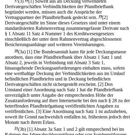
17
(3)
18
[1] Soweit aus als Deckung verwendeten
Derivategeschäften Verbindlichkeiten der Pfandbriefbank
begründet werden, müssen auch die Ansprüche der
Vertragspartner der Pfandbriefbank gedeckt sein.
19
[2]
Derivategeschäfte im Sinne dieses Gesetzes sind unter einem
standardisierten Rahmenvertrag zusammengefasste Derivate nach
§ 1 Absatz 11 Satz 4 Nummer 1 des Kreditwesengesetzes
einschließlich der unter dem Rahmenvertrag abgeschlossenen
Besicherungsanhänge und weiteren Vereinbarungen.
20
(3a)
[1] Die Bundesanstalt kann für jede Deckungsmasse
anordnen, dass eine Pfandbriefbank über Absatz 1 Satz 1 und
Absatz 2, jeweils in Verbindung mit Absatz 3 Satz 1,
hinausgehende Deckungsanforderungen einhalten muss, sofern
eine werthaltige Deckung der Verbindlichkeiten aus im Umlauf
befindlichen Pfandbriefen und in Deckung befindlichen
Derivategeschäften nicht sichergestellt erscheint.
[2] Den
Umstand einer Anordnung nach Satz 1 hat die Pfandbriefbank
unverzüglich unter Angabe der entsprechenden Höhe der
Zusatzanforderung auf ihrer Internetseite bei den nach § 28 zu der
betreffenden Pfandbriefgattung veröffentlichten Angaben zu
veröffentlichen.
[3] Eine Anordnung nach Satz 1 ist aufzuheben,
soweit ihr Grund nachweislich entfallen ist, frühestens jedoch drei
Monate nach ihrem Erlass.
21
(3b)
[1] Absatz 3a Satz 1 und 2 gilt entsprechend bei im
Rahmen der Jahresabschlussprüfung oder von Sonderprüfungen