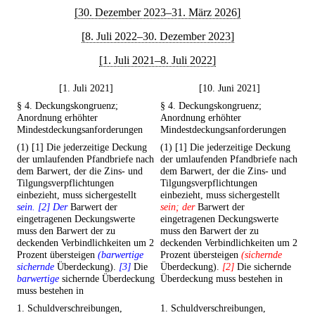
[30. Dezember 2023–31. März 2026]
[8. Juli 2022–30. Dezember 2023]
[1. Juli 2021–8. Juli 2022]
[1. Juli 2021]
[10. Juni 2021]
§ 4. Deckungskongruenz;
§ 4. Deckungskongruenz;
Anordnung erhöhter
Anordnung erhöhter
Mindestdeckungsanforderungen
Mindestdeckungsanforderungen
(1) [1] Die jederzeitige Deckung
(1) [1] Die jederzeitige Deckung
der umlaufenden Pfandbriefe nach
der umlaufenden Pfandbriefe nach
dem Barwert, der die Zins- und
dem Barwert, der die Zins- und
Tilgungsverpflichtungen
Tilgungsverpflichtungen
einbezieht, muss sichergestellt
einbezieht, muss sichergestellt
sein. [2] Der
Barwert der
sein; der
Barwert der
eingetragenen Deckungswerte
eingetragenen Deckungswerte
muss den Barwert der zu
muss den Barwert der zu
deckenden Verbindlichkeiten um 2
deckenden Verbindlichkeiten um 2
Prozent übersteigen
(barwertige
Prozent übersteigen
(sichernde
sichernde
Überdeckung).
[3]
Die
Überdeckung).
[2]
Die sichernde
barwertige
sichernde Überdeckung
Überdeckung muss bestehen in
muss bestehen in
1. Schuldverschreibungen,
1. Schuldverschreibungen,