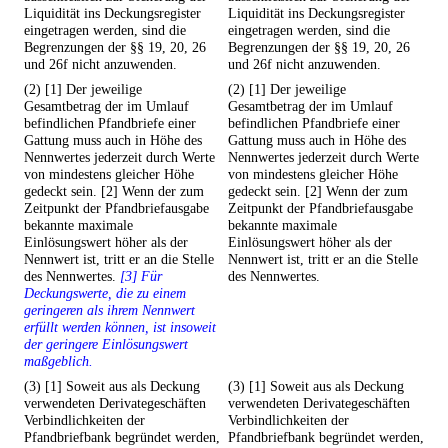
Liquidität ins Deckungsregister
Liquidität ins Deckungsregister
eingetragen werden, sind die
eingetragen werden, sind die
Begrenzungen der §§ 19, 20, 26
Begrenzungen der §§ 19, 20, 26
und 26f nicht anzuwenden.
und 26f nicht anzuwenden.
(2) [1] Der jeweilige
(2) [1] Der jeweilige
Gesamtbetrag der im Umlauf
Gesamtbetrag der im Umlauf
befindlichen Pfandbriefe einer
befindlichen Pfandbriefe einer
Gattung muss auch in Höhe des
Gattung muss auch in Höhe des
Nennwertes jederzeit durch Werte
Nennwertes jederzeit durch Werte
von mindestens gleicher Höhe
von mindestens gleicher Höhe
gedeckt sein. [2] Wenn der zum
gedeckt sein. [2] Wenn der zum
Zeitpunkt der Pfandbriefausgabe
Zeitpunkt der Pfandbriefausgabe
bekannte maximale
bekannte maximale
Einlösungswert höher als der
Einlösungswert höher als der
Nennwert ist, tritt er an die Stelle
Nennwert ist, tritt er an die Stelle
des Nennwertes.
[3] Für
des Nennwertes.
Deckungswerte, die zu einem
geringeren als ihrem Nennwert
erfüllt werden können, ist insoweit
der geringere Einlösungswert
maßgeblich.
(3) [1] Soweit aus als Deckung
(3) [1] Soweit aus als Deckung
verwendeten Derivategeschäften
verwendeten Derivategeschäften
Verbindlichkeiten der
Verbindlichkeiten der
Pfandbriefbank begründet werden,
Pfandbriefbank begründet werden,