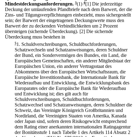
Mindestdeckungsanforderungen.
3
(1)
4
[1] Die jederzeitige
Deckung der umlaufenden Pfandbriefe nach dem Barwert, der die
Zins- und Tilgungsverpflichtungen einbezieht, muss sichergestellt
sein; der Barwert der eingetragenen Deckungswerte muss den
Barwert der zu deckenden Verbindlichkeiten um 2 Prozent
übersteigen (sichernde Überdeckung).
[2] Die sichernde
Überdeckung muss bestehen in
5
1.
Schuldverschreibungen, Schuldbuchforderungen,
Schatzwechseln und Schatzanweisungen, deren Schuldner
der Bund, ein Sondervermögen des Bundes, ein Land, die
Europäischen Gemeinschaften, ein anderer Mitgliedstaat der
Europäischen Union, ein anderer Vertragsstaat des
Abkommens über den Europäischen Wirtschaftsraum, die
Europäische Investitionsbank, die Internationale Bank für
Wiederaufbau und Entwicklung, die Entwicklungsbank des
Europarates oder die Europäische Bank für Wiederaufbau
und Entwicklung ist; dies gilt auch für
Schuldverschreibungen, Schuldbuchforderungen,
Schatzwechsel und Schatzanweisungen, deren Schuldner die
Schweiz, das Vereinigte Königreich Großbritannien und
Nordirland, die Vereinigten Staaten von Amerika, Kanada
oder Japan sind, sofern deren Risikogewicht entsprechend
dem Rating einer anerkannten internationalen Ratingagentur
der Bonitätsstufe 1 nach Tabelle 1 des Artikels 114 Absatz 2