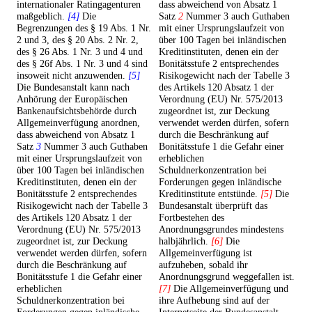
internationaler Ratingagenturen
dass abweichend von Absatz 1
maßgeblich.
[4]
Die
Satz
2
Nummer 3 auch Guthaben
Begrenzungen des § 19 Abs. 1 Nr.
mit einer Ursprungslaufzeit von
2 und 3, des § 20 Abs. 2 Nr. 2,
über 100 Tagen bei inländischen
des § 26 Abs. 1 Nr. 3 und 4 und
Kreditinstituten, denen ein der
des § 26f Abs. 1 Nr. 3 und 4 sind
Bonitätsstufe 2 entsprechendes
insoweit nicht anzuwenden.
[5]
Risikogewicht nach der Tabelle 3
Die Bundesanstalt kann nach
des Artikels 120 Absatz 1 der
Anhörung der Europäischen
Verordnung (EU) Nr. 575/2013
Bankenaufsichtsbehörde durch
zugeordnet ist, zur Deckung
Allgemeinverfügung anordnen,
verwendet werden dürfen, sofern
dass abweichend von Absatz 1
durch die Beschränkung auf
Satz
3
Nummer 3 auch Guthaben
Bonitätsstufe 1 die Gefahr einer
mit einer Ursprungslaufzeit von
erheblichen
über 100 Tagen bei inländischen
Schuldnerkonzentration bei
Kreditinstituten, denen ein der
Forderungen gegen inländische
Bonitätsstufe 2 entsprechendes
Kreditinstitute entstünde.
[5]
Die
Risikogewicht nach der Tabelle 3
Bundesanstalt überprüft das
des Artikels 120 Absatz 1 der
Fortbestehen des
Verordnung (EU) Nr. 575/2013
Anordnungsgrundes mindestens
zugeordnet ist, zur Deckung
halbjährlich.
[6]
Die
verwendet werden dürfen, sofern
Allgemeinverfügung ist
durch die Beschränkung auf
aufzuheben, sobald ihr
Bonitätsstufe 1 die Gefahr einer
Anordnungsgrund weggefallen ist.
erheblichen
[7]
Die Allgemeinverfügung und
Schuldnerkonzentration bei
ihre Aufhebung sind auf der