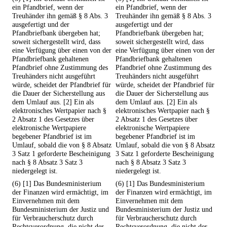
ein Pfandbrief, wenn der
ein Pfandbrief, wenn der
Treuhänder ihn gemäß § 8 Abs. 3
Treuhänder ihn gemäß § 8 Abs. 3
ausgefertigt und der
ausgefertigt und der
Pfandbriefbank übergeben hat;
Pfandbriefbank übergeben hat;
soweit sichergestellt wird, dass
soweit sichergestellt wird, dass
eine Verfügung über einen von der
eine Verfügung über einen von der
Pfandbriefbank gehaltenen
Pfandbriefbank gehaltenen
Pfandbrief ohne Zustimmung des
Pfandbrief ohne Zustimmung des
Treuhänders nicht ausgeführt
Treuhänders nicht ausgeführt
würde, scheidet der Pfandbrief für
würde, scheidet der Pfandbrief für
die Dauer der Sicherstellung aus
die Dauer der Sicherstellung aus
dem Umlauf aus. [2] Ein als
dem Umlauf aus. [2] Ein als
elektronisches Wertpapier nach §
elektronisches Wertpapier nach §
2 Absatz 1 des Gesetzes über
2 Absatz 1 des Gesetzes über
elektronische Wertpapiere
elektronische Wertpapiere
begebener Pfandbrief ist im
begebener Pfandbrief ist im
Umlauf, sobald die von § 8 Absatz
Umlauf, sobald die von § 8 Absatz
3 Satz 1 geforderte Bescheinigung
3 Satz 1 geforderte Bescheinigung
nach § 8 Absatz 3 Satz 3
nach § 8 Absatz 3 Satz 3
niedergelegt ist.
niedergelegt ist.
(6) [1] Das Bundesministerium
(6) [1] Das Bundesministerium
der Finanzen wird ermächtigt, im
der Finanzen wird ermächtigt, im
Einvernehmen mit dem
Einvernehmen mit dem
Bundesministerium der Justiz und
Bundesministerium der Justiz und
für Verbraucherschutz durch
für Verbraucherschutz durch
Rechtsverordnung, die nicht der
Rechtsverordnung, die nicht der