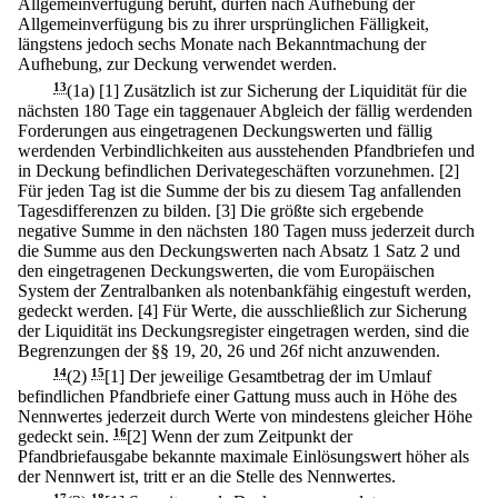
Allgemeinverfügung beruht, dürfen nach Aufhebung der
Allgemeinverfügung bis zu ihrer ursprünglichen Fälligkeit,
längstens jedoch sechs Monate nach Bekanntmachung der
Aufhebung, zur Deckung verwendet werden.
13
(1a)
[1] Zusätzlich ist zur Sicherung der Liquidität für die
nächsten 180 Tage ein taggenauer Abgleich der fällig werdenden
Forderungen aus eingetragenen Deckungswerten und fällig
werdenden Verbindlichkeiten aus ausstehenden Pfandbriefen und
in Deckung befindlichen Derivategeschäften vorzunehmen.
[2]
Für jeden Tag ist die Summe der bis zu diesem Tag anfallenden
Tagesdifferenzen zu bilden.
[3] Die größte sich ergebende
negative Summe in den nächsten 180 Tagen muss jederzeit durch
die Summe aus den Deckungswerten nach Absatz 1 Satz 2 und
den eingetragenen Deckungswerten, die vom Europäischen
System der Zentralbanken als notenbankfähig eingestuft werden,
gedeckt werden.
[4] Für Werte, die ausschließlich zur Sicherung
der Liquidität ins Deckungsregister eingetragen werden, sind die
Begrenzungen der §§ 19, 20, 26 und 26f nicht anzuwenden.
14
(2)
15
[1] Der jeweilige Gesamtbetrag der im Umlauf
befindlichen Pfandbriefe einer Gattung muss auch in Höhe des
Nennwertes jederzeit durch Werte von mindestens gleicher Höhe
gedeckt sein.
16
[2] Wenn der zum Zeitpunkt der
Pfandbriefausgabe bekannte maximale Einlösungswert höher als
der Nennwert ist, tritt er an die Stelle des Nennwertes.