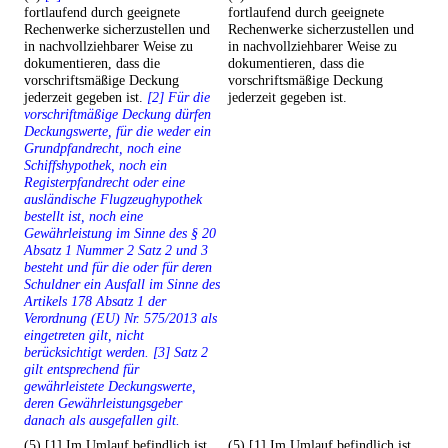
fortlaufend durch geeignete
fortlaufend durch geeignete
Rechenwerke sicherzustellen und
Rechenwerke sicherzustellen und
in nachvollziehbarer Weise zu
in nachvollziehbarer Weise zu
dokumentieren, dass die
dokumentieren, dass die
vorschriftsmäßige Deckung
vorschriftsmäßige Deckung
jederzeit gegeben ist.
[2] Für die
jederzeit gegeben ist.
vorschriftmäßige Deckung dürfen
Deckungswerte, für die weder ein
Grundpfandrecht, noch eine
Schiffshypothek, noch ein
Registerpfandrecht oder eine
ausländische Flugzeughypothek
bestellt ist, noch eine
Gewährleistung im Sinne des § 20
Absatz 1 Nummer 2 Satz 2 und 3
besteht und für die oder für deren
Schuldner ein Ausfall im Sinne des
Artikels 178 Absatz 1 der
Verordnung (EU) Nr. 575/2013 als
eingetreten gilt, nicht
berücksichtigt werden. [3] Satz 2
gilt entsprechend für
gewährleistete Deckungswerte,
deren Gewährleistungsgeber
danach als ausgefallen gilt.
(5) [1] Im Umlauf befindlich ist
(5) [1] Im Umlauf befindlich ist