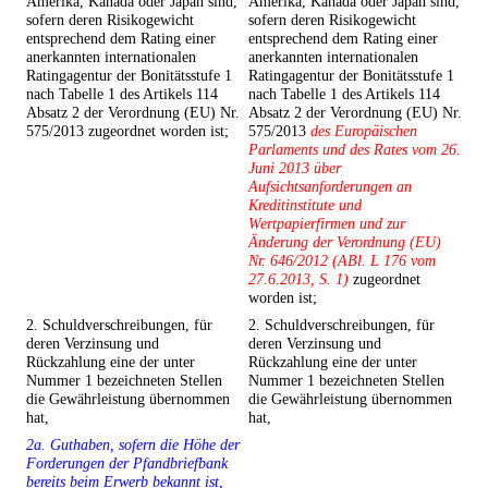
Amerika, Kanada oder Japan sind,
Amerika, Kanada oder Japan sind,
sofern deren Risikogewicht
sofern deren Risikogewicht
entsprechend dem Rating einer
entsprechend dem Rating einer
anerkannten internationalen
anerkannten internationalen
Ratingagentur der Bonitätsstufe 1
Ratingagentur der Bonitätsstufe 1
nach Tabelle 1 des Artikels 114
nach Tabelle 1 des Artikels 114
Absatz 2 der Verordnung (EU) Nr.
Absatz 2 der Verordnung (EU) Nr.
575/2013 zugeordnet worden ist;
575/2013
des Europäischen
Parlaments und des Rates vom 26.
Juni 2013 über
Aufsichtsanforderungen an
Kreditinstitute und
Wertpapierfirmen und zur
Änderung der Verordnung (EU)
Nr. 646/2012 (ABl. L 176 vom
27.6.2013, S. 1)
zugeordnet
worden ist;
2. Schuldverschreibungen, für
2. Schuldverschreibungen, für
deren Verzinsung und
deren Verzinsung und
Rückzahlung eine der unter
Rückzahlung eine der unter
Nummer 1 bezeichneten Stellen
Nummer 1 bezeichneten Stellen
die Gewährleistung übernommen
die Gewährleistung übernommen
hat,
hat,
2a. Guthaben, sofern die Höhe der
Forderungen der Pfandbriefbank
bereits beim Erwerb bekannt ist,