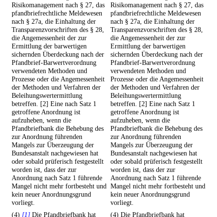
Risikomanagement nach § 27, das
Risikomanagement nach § 27, das
pfandbriefrechtliche Meldewesen
pfandbriefrechtliche Meldewesen
nach § 27a, die Einhaltung der
nach § 27a, die Einhaltung der
Transparenzvorschriften des § 28,
Transparenzvorschriften des § 28,
die Angemessenheit der zur
die Angemessenheit der zur
Ermittlung der barwertigen
Ermittlung der barwertigen
sichernden Überdeckung nach der
sichernden Überdeckung nach der
Pfandbrief-Barwertverordnung
Pfandbrief-Barwertverordnung
verwendeten Methoden und
verwendeten Methoden und
Prozesse oder die Angemessenheit
Prozesse oder die Angemessenheit
der Methoden und Verfahren der
der Methoden und Verfahren der
Beleihungswertermittlung
Beleihungswertermittlung
betreffen. [2] Eine nach Satz 1
betreffen. [2] Eine nach Satz 1
getroffene Anordnung ist
getroffene Anordnung ist
aufzuheben, wenn die
aufzuheben, wenn die
Pfandbriefbank die Behebung des
Pfandbriefbank die Behebung des
zur Anordnung führenden
zur Anordnung führenden
Mangels zur Überzeugung der
Mangels zur Überzeugung der
Bundesanstalt nachgewiesen hat
Bundesanstalt nachgewiesen hat
oder sobald prüferisch festgestellt
oder sobald prüferisch festgestellt
worden ist, dass der zur
worden ist, dass der zur
Anordnung nach Satz 1 führende
Anordnung nach Satz 1 führende
Mangel nicht mehr fortbesteht und
Mangel nicht mehr fortbesteht und
kein neuer Anordnungsgrund
kein neuer Anordnungsgrund
vorliegt.
vorliegt.
(4)
[1]
Die Pfandbriefbank hat
(4) Die Pfandbriefbank hat