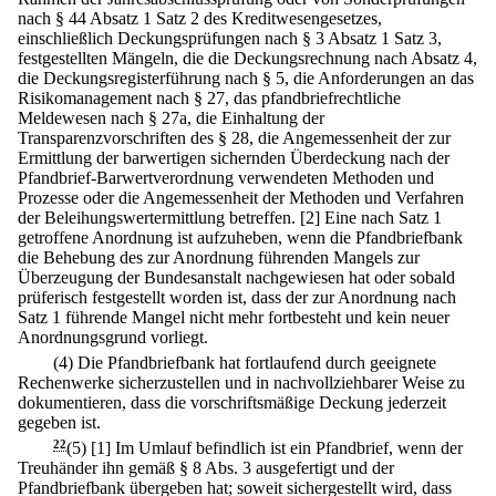
nach § 44 Absatz 1 Satz 2 des Kreditwesengesetzes,
einschließlich Deckungsprüfungen nach § 3 Absatz 1 Satz 3,
festgestellten Mängeln, die die Deckungsrechnung nach Absatz 4,
die Deckungsregisterführung nach § 5, die Anforderungen an das
Risikomanagement nach § 27, das pfandbriefrechtliche
Meldewesen nach § 27a, die Einhaltung der
Transparenzvorschriften des § 28, die Angemessenheit der zur
Ermittlung der barwertigen sichernden Überdeckung nach der
Pfandbrief-Barwertverordnung verwendeten Methoden und
Prozesse oder die Angemessenheit der Methoden und Verfahren
der Beleihungswertermittlung betreffen.
[2] Eine nach Satz 1
getroffene Anordnung ist aufzuheben, wenn die Pfandbriefbank
die Behebung des zur Anordnung führenden Mangels zur
Überzeugung der Bundesanstalt nachgewiesen hat oder sobald
prüferisch festgestellt worden ist, dass der zur Anordnung nach
Satz 1 führende Mangel nicht mehr fortbesteht und kein neuer
Anordnungsgrund vorliegt.
(4) Die Pfandbriefbank hat fortlaufend durch geeignete
Rechenwerke sicherzustellen und in nachvollziehbarer Weise zu
dokumentieren, dass die vorschriftsmäßige Deckung jederzeit
gegeben ist.
22
(5)
[1] Im Umlauf befindlich ist ein Pfandbrief, wenn der
Treuhänder ihn gemäß § 8 Abs. 3 ausgefertigt und der
Pfandbriefbank übergeben hat; soweit sichergestellt wird, dass