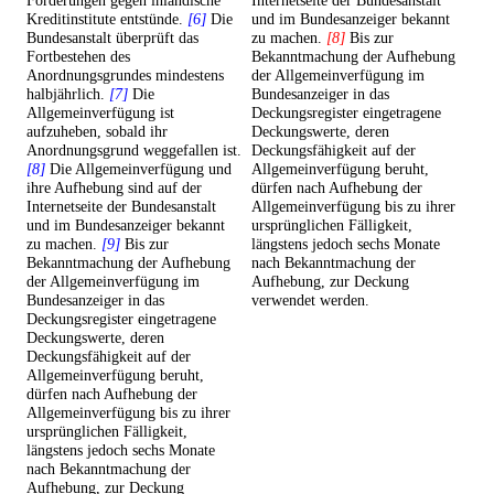
Forderungen gegen inländische
Internetseite der Bundesanstalt
Kreditinstitute entstünde.
[6]
Die
und im Bundesanzeiger bekannt
Bundesanstalt überprüft das
zu machen.
[8]
Bis zur
Fortbestehen des
Bekanntmachung der Aufhebung
Anordnungsgrundes mindestens
der Allgemeinverfügung im
halbjährlich.
[7]
Die
Bundesanzeiger in das
Allgemeinverfügung ist
Deckungsregister eingetragene
aufzuheben, sobald ihr
Deckungswerte, deren
Anordnungsgrund weggefallen ist.
Deckungsfähigkeit auf der
[8]
Die Allgemeinverfügung und
Allgemeinverfügung beruht,
ihre Aufhebung sind auf der
dürfen nach Aufhebung der
Internetseite der Bundesanstalt
Allgemeinverfügung bis zu ihrer
und im Bundesanzeiger bekannt
ursprünglichen Fälligkeit,
zu machen.
[9]
Bis zur
längstens jedoch sechs Monate
Bekanntmachung der Aufhebung
nach Bekanntmachung der
der Allgemeinverfügung im
Aufhebung, zur Deckung
Bundesanzeiger in das
verwendet werden.
Deckungsregister eingetragene
Deckungswerte, deren
Deckungsfähigkeit auf der
Allgemeinverfügung beruht,
dürfen nach Aufhebung der
Allgemeinverfügung bis zu ihrer
ursprünglichen Fälligkeit,
längstens jedoch sechs Monate
nach Bekanntmachung der
Aufhebung, zur Deckung