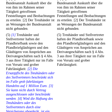
Bundesanstalt Auskunft über die
Bundesanstalt Auskunft über die
von ihm im Rahmen seiner
von ihm im Rahmen seiner
Tätigkeit getroffenen
Tätigkeit getroffenen
Feststellungen und Beobachtungen
Feststellungen und Beobachtungen
zu erteilen. [2] Der Treuhänder ist
zu erteilen. [2] Der Treuhänder ist
an Weisungen der Bundesanstalt
an Weisungen der Bundesanstalt
nicht gebunden.
nicht gebunden.
(5)
[1]
Treuhänder und
(5) Treuhänder und Stellvertreter
Stellvertreter haften der
haften der Pfandbriefbank sowie
Pfandbriefbank sowie den
den Pfandbriefgläubigern und den
Pfandbriefgläubigern und den
Gläubigern von Ansprüchen aus
Gläubigern von Ansprüchen aus
Derivategeschäften nach § 4 Abs.
Derivategeschäften nach § 4 Abs.
3 aus ihrer Tätigkeit nur im Falle
3 aus ihrer Tätigkeit nur im Falle
von Vorsatz und grober
von Vorsatz und grober
Fahrlässigkeit.
Fahrlässigkeit.
[2] Die
Ersatzpflicht des Treuhänders oder
des Stellvertreters beschränkt sich
im Falle grob fahrlässigen
Handelns auf 1 Million Euro. [3]
Sie kann nicht durch Vertrag
ausgeschlossen oder beschränkt
werden. [4] Wird die Haftung des
Treuhänders oder des
Stellvertreters durch eine
Versicherung abgedeckt, ist ein