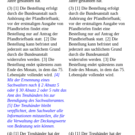
Jahre gestanden hat.
Jahre gestanden hat.
(3) [1] Die Bestellung erfolgt
(3) [1] Die Bestellung erfolgt
durch die Bundesanstalt nach
durch die Bundesanstalt nach
Anhörung der Pfandbriefbank;
Anhörung der Pfandbriefbank;
vor der erstmaligen Ausgabe von
vor der erstmaligen Ausgabe von
Pfandbriefen findet eine
Pfandbriefen findet eine
Bestellung nur auf Antrag der
Bestellung nur auf Antrag der
Pfandbriefbank statt. [2] Die
Pfandbriefbank statt. [2] Die
Bestellung kann befristet und
Bestellung kann befristet und
jederzeit aus sachlichem Grund
jederzeit aus sachlichem Grund
durch die Bundesanstalt
durch die Bundesanstalt
widerrufen werden. [3] Die
widerrufen werden. [3] Die
Bestellung endet spätestens zum
Bestellung endet spätestens zum
Ende des Monats, in dem das 75.
Ende des Monats, in dem das 75.
Lebensjahr vollendet wird.
[4]
Lebensjahr vollendet wird.
Mit der Ernennung eines
Sachwalters nach § 2 Absatz 5
oder § 30 Absatz 2 oder 5 ruht das
Amt des Treuhänders bis zur
Beendigung des Sachwalteramtes.
[5] Der Treuhänder bleibt
verpflichtet, dem Sachwalter alle
Informationen mitzuteilen, die für
die Verwaltung der Deckungswerte
von Bedeutung sein können.
(4) [1] Der Treuhänder hat der
(4) [1] Der Treuhänder hat der