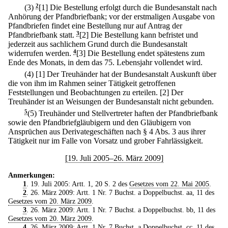
(3)
2
[1] Die Bestellung erfolgt durch die Bundesanstalt nach
Anhörung der Pfandbriefbank; vor der erstmaligen Ausgabe von
Pfandbriefen findet eine Bestellung nur auf Antrag der
Pfandbriefbank statt.
3
[2] Die Bestellung kann befristet und
jederzeit aus sachlichem Grund durch die Bundesanstalt
widerrufen werden.
4
[3] Die Bestellung endet spätestens zum
Ende des Monats, in dem das 75. Lebensjahr vollendet wird.
(4)
[1] Der Treuhänder hat der Bundesanstalt Auskunft über
die von ihm im Rahmen seiner Tätigkeit getroffenen
Feststellungen und Beobachtungen zu erteilen.
[2] Der
Treuhänder ist an Weisungen der Bundesanstalt nicht gebunden.
5
(5) Treuhänder und Stellvertreter haften der Pfandbriefbank
sowie den Pfandbriefgläubigern und den Gläubigern von
Ansprüchen aus Derivategeschäften nach § 4 Abs. 3 aus ihrer
Tätigkeit nur im Falle von Vorsatz und grober Fahrlässigkeit.
[19. Juli 2005–26. März 2009]
Anmerkungen:
1
. 19. Juli 2005: Artt. 1, 20 S. 2 des
Gesetzes vom 22. Mai 2005
.
2
. 26. März 2009: Artt. 1 Nr. 7 Buchst. a Doppelbuchst. aa, 11 des
Gesetzes vom 20. März 2009
.
3
. 26. März 2009: Artt. 1 Nr. 7 Buchst. a Doppelbuchst. bb, 11 des
Gesetzes vom 20. März 2009
.
4
. 26. März 2009: Artt. 1 Nr. 7 Buchst. a Doppelbuchst. cc, 11 des