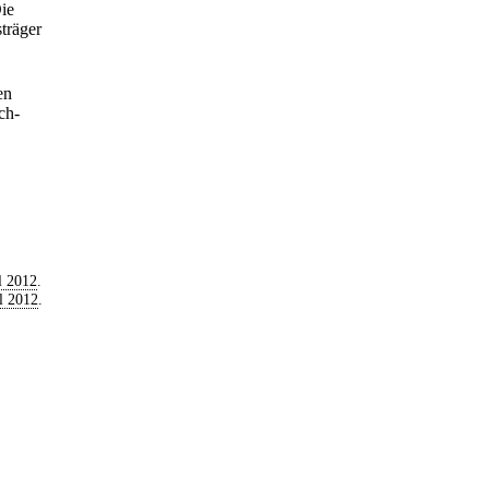
Die
träger
en
ch-
l 2012
.
l 2012
.