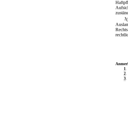
Haftpf
Aufsic
zustän
3
Auslan
Rechts
rechtl
Anmer
1
.
2
.
3
.