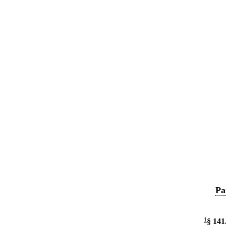
Pa
1
§ 141