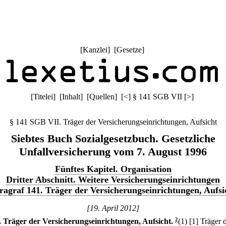
[
Kanzlei
] [
Gesetze
]
[
Titelei
] [
Inhalt
] [
Quellen
]
[
<
]
§ 141 SGB VII
[
>
]
§ 141 SGB VII. Träger der Versicherungseinrichtungen, Aufsicht
Siebtes Buch Sozialgesetzbuch. Gesetzliche
Unfallversicherung vom 7. August 1996
Fünftes Kapitel. Organisation
Dritter Abschnitt. Weitere Versicherungseinrichtungen
ragraf 141. Träger der Versicherungseinrichtungen, Aufsi
[19. April 2012]
.
Träger der Versicherungseinrichtungen, Aufsicht.
2
(1)
[1] Träger 