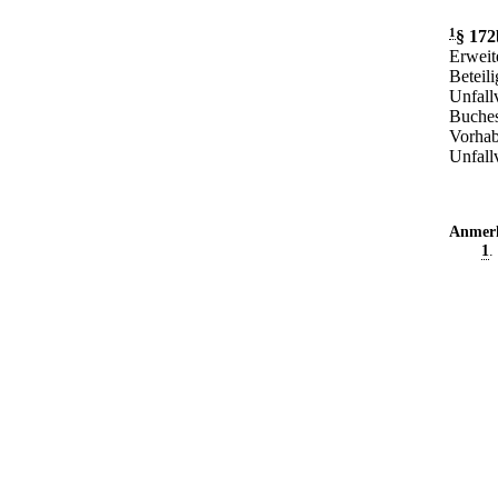
1
§ 172
Erweit
Beteil
Unfall
Buches
Vorhab
Unfallv
Anmer
1
.