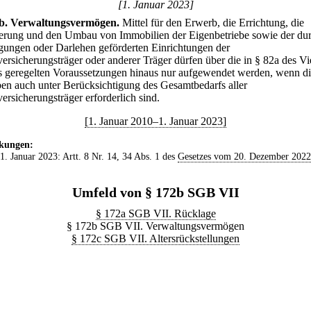
[1. Januar 2023]
b
.
Verwaltungsvermögen.
Mittel für den Erwerb, die Errichtung, die
erung und den Umbau von Immobilien der Eigenbetriebe sowie der du
igungen oder Darlehen geförderten Einrichtungen der
versicherungsträger oder anderer Träger dürfen über die in § 82a des Vi
 geregelten Voraussetzungen hinaus nur aufgewendet werden, wenn di
en auch unter Berücksichtigung des Gesamtbedarfs aller
ersicherungsträger erforderlich sind.
[1. Januar 2010–1. Januar 2023]
kungen:
 1. Januar 2023: Artt. 8 Nr. 14, 34 Abs. 1 des
Gesetzes vom 20. Dezember 2022
Umfeld von § 172b SGB VII
§ 172a SGB VII. Rücklage
§ 172b SGB VII. Verwaltungsvermögen
§ 172c SGB VII. Altersrückstellungen