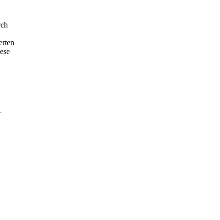
rch
erten
ese
.