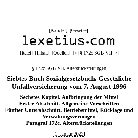
[
Kanzlei
] [
Gesetze
]
[
Titelei
] [
Inhalt
] [
Quellen
]
[
<
]
§ 172c SGB VII
[
>
]
§ 172c SGB VII. Altersrückstellungen
Siebtes Buch Sozialgesetzbuch. Gesetzliche
Unfallversicherung vom 7. August 1996
Sechstes Kapitel. Aufbringung der Mittel
Erster Abschnitt. Allgemeine Vorschriften
Fünfter Unterabschnitt. Betriebsmittel, Rücklage und
Verwaltungsvermögen
Paragraf 172c. Altersrückstellungen
[1. Januar 2023]