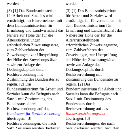
werden.
werden.
(3) [1] Das Bundesministerium
(3) [1] Das Bundesministerium
für Arbeit und Soziales wird
für Arbeit und Soziales wird
ermächtigt, im Einvernehmen mit
ermächtigt, im Einvernehmen mit
dem Bundesministerium für
dem Bundesministerium für
Ernährung und Landwirtschaft das
Ernährung und Landwirtschaft das
Nähere zur Höhe der für die
Nähere zur Höhe der für die
Altersrückstellungen
Altersrückstellungen
erforderlichen Zuweisungssätze,
erforderlichen Zuweisungssätze,
zum Zahlverfahren der
zum Zahlverfahren der
Zuweisungen, zur Überprüfung
Zuweisungen, zur Überprüfung
der Höhe der Zuweisungssätze
der Höhe der Zuweisungssätze
sowie zur Anlage des
sowie zur Anlage des
Deckungskapitals durch
Deckungskapitals durch
Rechtsverordnung mit
Rechtsverordnung mit
Zustimmung des Bundesrates zu
Zustimmung des Bundesrates zu
regeln. [2] Das
regeln. [2] Das
Bundesministerium für Arbeit und
Bundesministerium für Arbeit und
Soziales kann die Befugnis nach
Soziales kann die Befugnis nach
Satz 1 mit Zustimmung des
Satz 1 mit Zustimmung des
Bundesrates durch
Bundesrates durch
Rechtsverordnung auf das
Rechtsverordnung auf das
Bundesamt für Soziale Sicherung
Bundesversicherungsamt
übertragen. [3]
übertragen. [3]
Rechtsverordnungen, die nach
Rechtsverordnungen, die nach
Satz 2 erlassen werden, bedürfen
Satz 2 erlassen werden, bedürfen