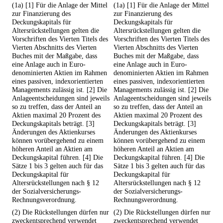
(1a) [1] Für die Anlage der Mittel
(1a) [1] Für die Anlage der Mittel
zur Finanzierung des
zur Finanzierung des
Deckungskapitals für
Deckungskapitals für
Altersrückstellungen gelten die
Altersrückstellungen gelten die
Vorschriften des Vierten Titels des
Vorschriften des Vierten Titels des
Vierten Abschnitts des Vierten
Vierten Abschnitts des Vierten
Buches mit der Maßgabe, dass
Buches mit der Maßgabe, dass
eine Anlage auch in Euro-
eine Anlage auch in Euro-
denominierten Aktien im Rahmen
denominierten Aktien im Rahmen
eines passiven, indexorientierten
eines passiven, indexorientierten
Managements zulässig ist. [2] Die
Managements zulässig ist. [2] Die
Anlageentscheidungen sind jeweils
Anlageentscheidungen sind jeweils
so zu treffen, dass der Anteil an
so zu treffen, dass der Anteil an
Aktien maximal 20 Prozent des
Aktien maximal 20 Prozent des
Deckungskapitals beträgt. [3]
Deckungskapitals beträgt. [3]
Änderungen des Aktienkurses
Änderungen des Aktienkurses
können vorübergehend zu einem
können vorübergehend zu einem
höheren Anteil an Aktien am
höheren Anteil an Aktien am
Deckungskapital führen. [4] Die
Deckungskapital führen. [4] Die
Sätze 1 bis 3 gelten auch für das
Sätze 1 bis 3 gelten auch für das
Deckungskapital für
Deckungskapital für
Altersrückstellungen nach § 12
Altersrückstellungen nach § 12
der Sozialversicherungs-
der Sozialversicherungs-
Rechnungsverordnung.
Rechnungsverordnung.
(2) Die Rückstellungen dürfen nur
(2) Die Rückstellungen dürfen nur
zweckentsprechend verwendet
zweckentsprechend verwendet