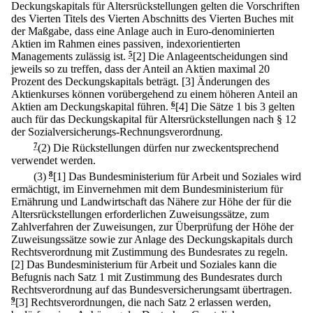
Deckungskapitals für Altersrückstellungen gelten die Vorschriften
des Vierten Titels des Vierten Abschnitts des Vierten Buches mit
der Maßgabe, dass eine Anlage auch in Euro-denominierten
Aktien im Rahmen eines passiven, indexorientierten
Managements zulässig ist.
5
[2] Die Anlageentscheidungen sind
jeweils so zu treffen, dass der Anteil an Aktien maximal 20
Prozent des Deckungskapitals beträgt.
[3] Änderungen des
Aktienkurses können vorübergehend zu einem höheren Anteil an
Aktien am Deckungskapital führen.
6
[4] Die Sätze 1 bis 3 gelten
auch für das Deckungskapital für Altersrückstellungen nach § 12
der Sozialversicherungs-Rechnungsverordnung.
7
(2) Die Rückstellungen dürfen nur zweckentsprechend
verwendet werden.
(3)
8
[1] Das Bundesministerium für Arbeit und Soziales wird
ermächtigt, im Einvernehmen mit dem Bundesministerium für
Ernährung und Landwirtschaft das Nähere zur Höhe der für die
Altersrückstellungen erforderlichen Zuweisungssätze, zum
Zahlverfahren der Zuweisungen, zur Überprüfung der Höhe der
Zuweisungssätze sowie zur Anlage des Deckungskapitals durch
Rechtsverordnung mit Zustimmung des Bundesrates zu regeln.
[2] Das Bundesministerium für Arbeit und Soziales kann die
Befugnis nach Satz 1 mit Zustimmung des Bundesrates durch
Rechtsverordnung auf das Bundesversicherungsamt übertragen.
9
[3] Rechtsverordnungen, die nach Satz 2 erlassen werden,