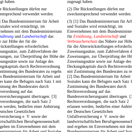
gt haben.
zugesagt haben.
e Rückstellungen dürfen nur
(2) Die Rückstellungen dürfen nur
entsprechend verwendet werden.
zweckentsprechend verwendet werden.
] Das Bundesministerium für Arbeit
(3) [1] Das Bundesministerium für Arb
ziales wird ermächtigt, im
und Soziales wird ermächtigt, im
rnehmen mit dem Bundesministerium
Einvernehmen mit dem Bundesminist
nährung
und
Landwirtschaft
das
für
Ernährung, Landwirtschaft
und
 zur Höhe der für die
Verbraucherschutz
das Nähere zur Höh
rückstellungen erforderlichen
für die Altersrückstellungen erforderli
sungssätze, zum Zahlverfahren der
Zuweisungssätze, zum Zahlverfahren d
sungen, zur Überprüfung der Höhe der
Zuweisungen, zur Überprüfung der Hö
sungssätze sowie zur Anlage des
Zuweisungssätze sowie zur Anlage des
ngskapitals durch Rechtsverordnung
Deckungskapitals durch Rechtsverord
ustimmung des Bundesrates zu regeln.
mit Zustimmung des Bundesrates zu re
s Bundesministerium für Arbeit und
[2] Das Bundesministerium für Arbeit
es kann die Befugnis nach Satz 1 mit
Soziales kann die Befugnis nach Satz 
mmung des Bundesrates durch
Zustimmung des Bundesrates durch
sverordnung auf das
Rechtsverordnung auf das
versicherungsamt übertragen. [3]
Bundesversicherungsamt übertragen. [
verordnungen, die nach Satz 2
Rechtsverordnungen, die nach Satz 2
en werden, bedürfen einer Anhörung
erlassen werden, bedürfen einer Anhö
utschen Gesetzlichen
der Deutschen Gesetzlichen
versicherung e. V. sowie der
Unfallversicherung e. V. sowie der
rtschaftlichen Berufsgenossenschaft
landwirtschaftlichen Berufsgenossensc
rgehen im Einvernehmen mit dem
und ergehen im Einvernehmen mit de
ministerium für Arbeit und Soziales
Bundesministerium für Arbeit und Soz