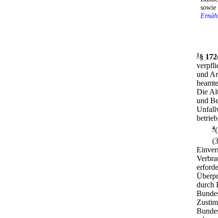
sowie
Ernäh
1
§ 172
verpfli
und Ar
beamte
Die Al
und Be
Unfall
betrie
4
(
Einver
Verbra
erford
Überpr
durch 
Bundes
Zustim
Bundes