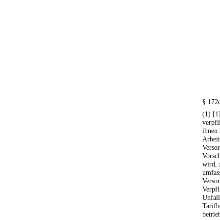
§ 172c
(1) [1
verpfl
ihnen 
Arbeit
Verso
Vorsch
wird, 
umfas
Versor
Verpfl
Unfall
Tarifb
betrie