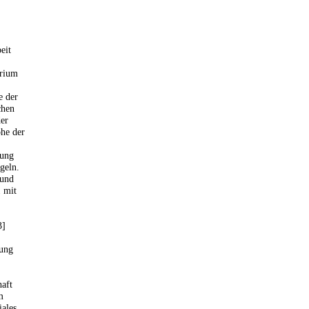
eit
erium
e der
chen
er
he der
nung
geln.
 und
1 mit
3]
rung
haft
m
iales