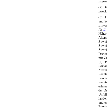
zugesa
(2) Di
zweck
(3) [1
und So
Einve
für
Er
Nähere
Alters
Zuwei
Zuwei
Zuwei
Decku
mit Z
[2] Da
Sozial
Zusti
Recht
Bundes
Rechts
erlass
der De
Unfall
landwi
und e
Bundes