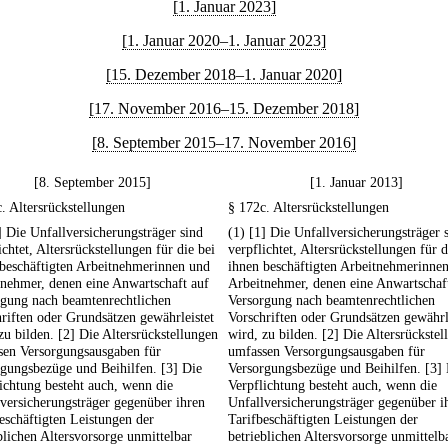
[1. Januar 2023]
[1. Januar 2020–1. Januar 2023]
[15. Dezember 2018–1. Januar 2020]
[17. November 2016–15. Dezember 2018]
[8. September 2015–17. November 2016]
[8. September 2015]
[1. Januar 2013]
. Altersrückstellungen
§ 172c. Altersrückstellungen
] Die Unfallversicherungsträger sind
(1) [1] Die Unfallversicherungsträger 
ichtet, Altersrückstellungen für die bei
verpflichtet, Altersrückstellungen für d
beschäftigten Arbeitnehmerinnen und
ihnen beschäftigten Arbeitnehmerinne
nehmer, denen eine Anwartschaft auf
Arbeitnehmer, denen eine Anwartschaf
rgung nach beamtenrechtlichen
Versorgung nach beamtenrechtlichen
riften oder Grundsätzen gewährleistet
Vorschriften oder Grundsätzen gewährl
zu bilden. [2] Die Altersrückstellungen
wird, zu bilden. [2] Die Altersrückste
sen Versorgungsausgaben für
umfassen Versorgungsausgaben für
gungsbezüge und Beihilfen. [3] Die
Versorgungsbezüge und Beihilfen. [3]
ichtung besteht auch, wenn die
Verpflichtung besteht auch, wenn die
versicherungsträger gegenüber ihren
Unfallversicherungsträger gegenüber i
eschäftigten Leistungen der
Tarifbeschäftigten Leistungen der
blichen Altersvorsorge unmittelbar
betrieblichen Altersvorsorge unmittelb