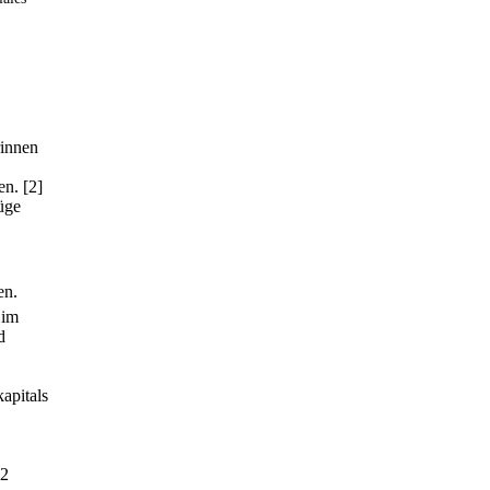
rinnen
en.
[2]
üge
en.
 im
d
apitals
 2