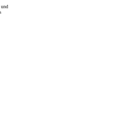
t und
s