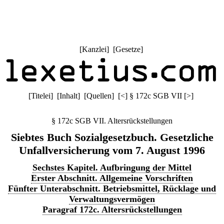
[
Kanzlei
] [
Gesetze
]
[
Titelei
] [
Inhalt
] [
Quellen
]
[
<
]
§ 172c SGB VII
[
>
]
§ 172c SGB VII. Altersrückstellungen
Siebtes Buch Sozialgesetzbuch. Gesetzliche
Unfallversicherung vom 7. August 1996
Sechstes Kapitel. Aufbringung der Mittel
Erster Abschnitt. Allgemeine Vorschriften
Fünfter Unterabschnitt. Betriebsmittel, Rücklage und
Verwaltungsvermögen
Paragraf 172c. Altersrückstellungen