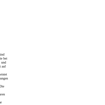
sind
ie bei
n und
t auf
eistet
llungen
 Die
hren
ar