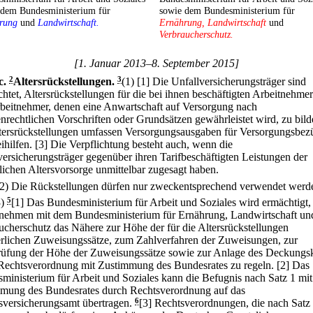
 dem Bundesministerium für
sowie dem Bundesministerium für
rung
und
Landwirtschaft.
Ernährung, Landwirtschaft
und
Verbraucherschutz.
[1. Januar 2013–8. September 2015]
c
.
2
Altersrückstellungen.
3
(1)
[1] Die Unfallversicherungsträger sind
chtet, Altersrückstellungen für die bei ihnen beschäftigten Arbeitnehme
beitnehmer, denen eine Anwartschaft auf Versorgung nach
nrechtlichen Vorschriften oder Grundsätzen gewährleistet wird, zu bild
tersrückstellungen umfassen Versorgungsausgaben für Versorgungsbez
ihilfen.
[3] Die Verpflichtung besteht auch, wenn die
versicherungsträger gegenüber ihren Tarifbeschäftigten Leistungen der
blichen Altersvorsorge unmittelbar zugesagt haben.
(2) Die Rückstellungen dürfen nur zweckentsprechend verwendet werd
3)
5
[1] Das Bundesministerium für Arbeit und Soziales wird ermächtigt,
nehmen mit dem Bundesministerium für Ernährung, Landwirtschaft un
ucherschutz das Nähere zur Höhe der für die Altersrückstellungen
erlichen Zuweisungssätze, zum Zahlverfahren der Zuweisungen, zur
üfung der Höhe der Zuweisungssätze sowie zur Anlage des Deckungsk
Rechtsverordnung mit Zustimmung des Bundesrates zu regeln.
[2] Das
ministerium für Arbeit und Soziales kann die Befugnis nach Satz 1 mit
mung des Bundesrates durch Rechtsverordnung auf das
versicherungsamt übertragen.
6
[3] Rechtsverordnungen, die nach Satz