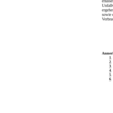
erlass
Unfall
ergehe
sowie 
Verbra
Anmer
1
.
2
.
3
.
4
.
5
.
6
.