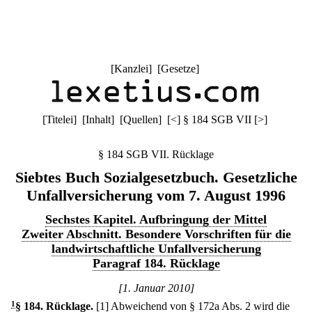
[
Kanzlei
] [
Gesetze
]
[
Titelei
] [
Inhalt
] [
Quellen
]
[
<
]
§ 184 SGB VII
[
>
]
§ 184 SGB VII. Rücklage
Siebtes Buch Sozialgesetzbuch. Gesetzliche
Unfallversicherung vom 7. August 1996
Sechstes Kapitel. Aufbringung der Mittel
Zweiter Abschnitt. Besondere Vorschriften für die
landwirtschaftliche Unfallversicherung
Paragraf 184. Rücklage
[1. Januar 2010]
1
§ 184
.
Rücklage.
[1] Abweichend von § 172a Abs. 2 wird die