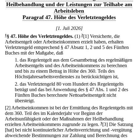
Heilbehandlung und der Leistungen zur Teilhabe am
Arbeitsleben
Paragraf 47. Höhe des Verletztengeldes
[1. Juli 2026]
1
§ 47
.
Höhe des Verletztengeldes.
(1)
2
[1] Versicherte, die
Arbeitsentgelt oder Arbeitseinkommen erzielt haben, erhalten
Verletztengeld entsprechend § 47 Absatz 1, 2 und 5 des Fünften
Buches mit der Maßgabe, daß
1.
das Regelentgelt aus dem Gesamtbetrag des regelmäßigen
Arbeitsentgelts und des Arbeitseinkommens zu berechnen
und bis zu einem Betrag in Höhe des 360. Teils des
Höchstjahresarbeitsverdienstes zu berücksichtigen ist,
2.
das Verletztengeld 80 vom Hundert des Regelentgelts
beträgt und das bei Anwendung des § 47 Abs. 1 und 2 des
Fünften Buches berechnete Nettoarbeitsentgelt nicht
übersteigt.
[2] Arbeitseinkommen ist bei der Ermittlung des Regelentgelts mit
dem 360. Teil des im Kalenderjahr vor Beginn der
Arbeitsunfähigkeit oder der Maßnahmen der Heilbehandlung
erzielten Arbeitseinkommens zugrunde zu legen.
3
[3] Die Satzung
[hat] bei nicht kontinuierlicher Arbeitsverrichtung und -vergütung
abweichende Bestimmungen zur Zahlung und Berechnung des