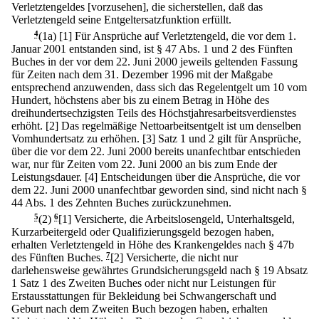
Verletztengeldes [vorzusehen], die sicherstellen, daß das
Verletztengeld seine Entgeltersatzfunktion erfüllt.
4
(1a)
[1] Für Ansprüche auf Verletztengeld, die vor dem 1.
Januar 2001 entstanden sind, ist § 47 Abs. 1 und 2 des Fünften
Buches in der vor dem 22. Juni 2000 jeweils geltenden Fassung
für Zeiten nach dem 31. Dezember 1996 mit der Maßgabe
entsprechend anzuwenden, dass sich das Regelentgelt um 10 vom
Hundert, höchstens aber bis zu einem Betrag in Höhe des
dreihundertsechzigsten Teils des Höchstjahresarbeitsverdienstes
erhöht.
[2] Das regelmäßige Nettoarbeitsentgelt ist um denselben
Vomhundertsatz zu erhöhen.
[3] Satz 1 und 2 gilt für Ansprüche,
über die vor dem 22. Juni 2000 bereits unanfechtbar entschieden
war, nur für Zeiten vom 22. Juni 2000 an bis zum Ende der
Leistungsdauer.
[4] Entscheidungen über die Ansprüche, die vor
dem 22. Juni 2000 unanfechtbar geworden sind, sind nicht nach §
44 Abs. 1 des Zehnten Buches zurückzunehmen.
5
(2)
6
[1] Versicherte, die Arbeitslosengeld, Unterhaltsgeld,
Kurzarbeitergeld oder Qualifizierungsgeld bezogen haben,
erhalten Verletztengeld in Höhe des Krankengeldes nach § 47b
des Fünften Buches.
7
[2] Versicherte, die nicht nur
darlehensweise gewährtes Grundsicherungsgeld nach § 19 Absatz
1 Satz 1 des Zweiten Buches oder nicht nur Leistungen für
Erstausstattungen für Bekleidung bei Schwangerschaft und
Geburt nach dem Zweiten Buch bezogen haben, erhalten