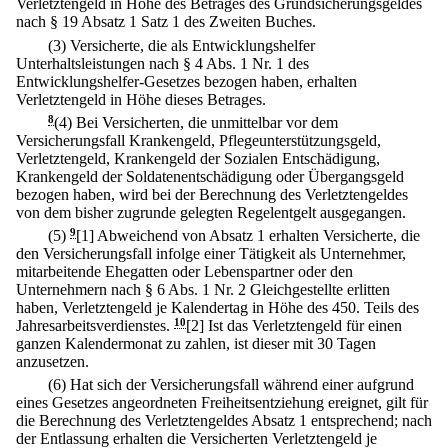
Verletztengeld in Höhe des Betrages des Grundsicherungsgeldes
nach § 19 Absatz 1 Satz 1 des Zweiten Buches.
(3) Versicherte, die als Entwicklungshelfer
Unterhaltsleistungen nach § 4 Abs. 1 Nr. 1 des
Entwicklungshelfer-Gesetzes bezogen haben, erhalten
Verletztengeld in Höhe dieses Betrages.
8
(4) Bei Versicherten, die unmittelbar vor dem
Versicherungsfall Krankengeld, Pflegeunterstützungsgeld,
Verletztengeld, Krankengeld der Sozialen Entschädigung,
Krankengeld der Soldatenentschädigung oder Übergangsgeld
bezogen haben, wird bei der Berechnung des Verletztengeldes
von dem bisher zugrunde gelegten Regelentgelt ausgegangen.
(5)
9
[1] Abweichend von Absatz 1 erhalten Versicherte, die
den Versicherungsfall infolge einer Tätigkeit als Unternehmer,
mitarbeitende Ehegatten oder Lebenspartner oder den
Unternehmern nach § 6 Abs. 1 Nr. 2 Gleichgestellte erlitten
haben, Verletztengeld je Kalendertag in Höhe des 450. Teils des
Jahresarbeitsverdienstes.
10
[2] Ist das Verletztengeld für einen
ganzen Kalendermonat zu zahlen, ist dieser mit 30 Tagen
anzusetzen.
(6) Hat sich der Versicherungsfall während einer aufgrund
eines Gesetzes angeordneten Freiheitsentziehung ereignet, gilt für
die Berechnung des Verletztengeldes Absatz 1 entsprechend; nach
der Entlassung erhalten die Versicherten Verletztengeld je