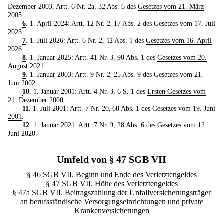
Dezember 2003
, Artt. 6 Nr. 2a, 32 Abs. 6 des
Gesetzes vom 21. März
2005
.
6
. 1. April 2024: Artt. 12 Nr. 2, 17 Abs. 2 des
Gesetzes vom 17. Juli
2023
.
7
. 1. Juli 2026: Artt. 6 Nr. 2, 12 Abs. 1 des
Gesetzes vom 16. April
2026
.
8
. 1. Januar 2025: Artt. 41 Nr. 3, 90 Abs. 1 des
Gesetzes vom 20.
August 2021
.
9
. 1. Januar 2003: Artt. 9 Nr. 2, 25 Abs. 9 des
Gesetzes vom 21.
Juni 2002
.
10
. 1. Januar 2001: Artt. 4 Nr. 3, 6 S. 1 des
Ersten Gesetzes vom
21. Dezember 2000
.
11
. 1. Juli 2001: Artt. 7 Nr. 20, 68 Abs. 1 des
Gesetzes vom 19. Juni
2001
.
12
. 1. Januar 2021: Artt. 7 Nr. 9, 28 Abs. 6 des
Gesetzes vom 12.
Juni 2020
.
Umfeld von § 47 SGB VII
§ 46 SGB VII. Beginn und Ende des Verletztengeldes
§ 47 SGB VII. Höhe des Verletztengeldes
§ 47a SGB VII. Beitragszahlung der Unfallversicherungsträger
an berufsständische Versorgungseinrichtungen und private
Krankenversicherungen