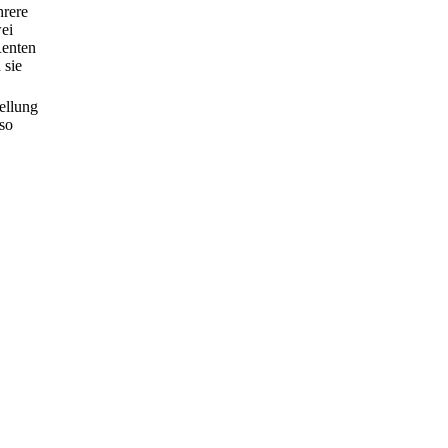
hrere
ei
Renten
 sie
ellung
so