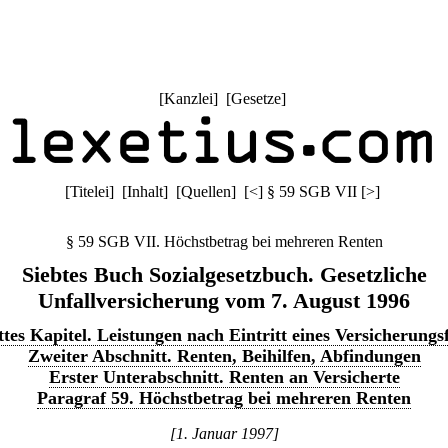
[
Kanzlei
] [
Gesetze
]
[
Titelei
] [
Inhalt
] [
Quellen
]
[
<
]
§ 59 SGB VII
[
>
]
§ 59 SGB VII. Höchstbetrag bei mehreren Renten
Siebtes Buch Sozialgesetzbuch. Gesetzliche
Unfallversicherung vom 7. August 1996
ttes Kapitel. Leistungen nach Eintritt eines Versicherungsf
Zweiter Abschnitt. Renten, Beihilfen, Abfindungen
Erster Unterabschnitt. Renten an Versicherte
Paragraf 59. Höchstbetrag bei mehreren Renten
[1. Januar 1997]