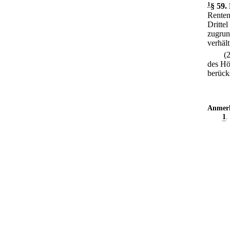
1
§ 59
.
Renten
Drittel
zugrun
verhäl
(
des Hö
berück
Anmer
1
.