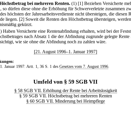
Höchstbetrag bei mehreren Renten.
(1)
[1] Beziehen Versicherte me
, so dürfen diese ohne die Erhöhung für Schwerverletzte zusammen zw
 des höchsten der Jahresarbeitsverdienste nicht übersteigen, die diesen 
de liegen.
[2] Soweit die Renten den Höchstbetrag übersteigen, werden
tnismäßig gekürzt.
2) Haben Versicherte eine Rentenabfindung erhalten, wird bei der Festst
chstbetrages nach Absatz 1 die der Abfindung zugrunde gelegte Rente 
sichtigt, wie sie ohne die Abfindung noch zu zahlen wäre.
[21. August 1996–1. Januar 1997]
kungen:
 1. Januar 1997: Artt. 1, 36 S. 1 des
Gesetzes vom 7. August 1996
.
Umfeld von § 59 SGB VII
§ 58 SGB VII. Erhöhung der Rente bei Arbeitslosigkeit
§ 59 SGB VII. Höchstbetrag bei mehreren Renten
§ 60 SGB VII. Minderung bei Heimpflege