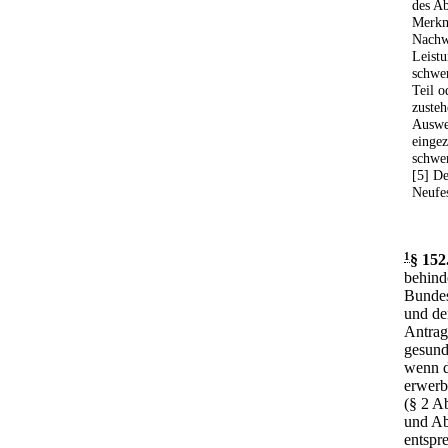
des Ab
Merkm
Nachw
Leistu
schwe
Teil o
zusteh
Auswei
eingez
schwer
[5] De
Neufes
1
§ 152
behind
Bundes
und de
Antrag
gesund
wenn d
erwerb
(§ 2 A
und Ab
entspr