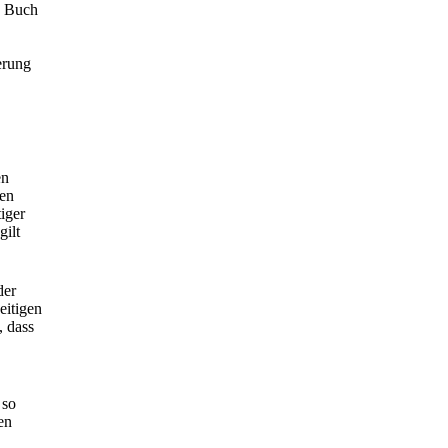
e Buch
erung
en
fen
iger
gilt
der
eitigen
, dass
 so
en