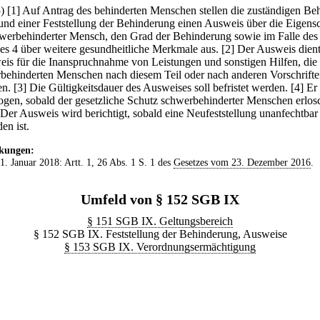
5)
[1] Auf Antrag des behinderten Menschen stellen die zuständigen Be
und einer Feststellung der Behinderung einen Ausweis über die Eigensc
hwerbehinderter Mensch, den Grad der Behinderung sowie im Falle des
es 4 über weitere gesundheitliche Merkmale aus.
[2] Der Ausweis dien
is für die Inanspruchnahme von Leistungen und sonstigen Hilfen, die
behinderten Menschen nach diesem Teil oder nach anderen Vorschrift
en.
[3] Die Gültigkeitsdauer des Ausweises soll befristet werden.
[4] Er
ogen, sobald der gesetzliche Schutz schwerbehinderter Menschen erlos
 Der Ausweis wird berichtigt, sobald eine Neufeststellung unanfechtbar
en ist.
kungen:
 1. Januar 2018: Artt. 1, 26 Abs. 1 S. 1 des
Gesetzes vom 23. Dezember 2016
.
Umfeld von § 152 SGB IX
§ 151 SGB IX. Geltungsbereich
§ 152 SGB IX. Feststellung der Behinderung, Ausweise
§ 153 SGB IX. Verordnungsermächtigung