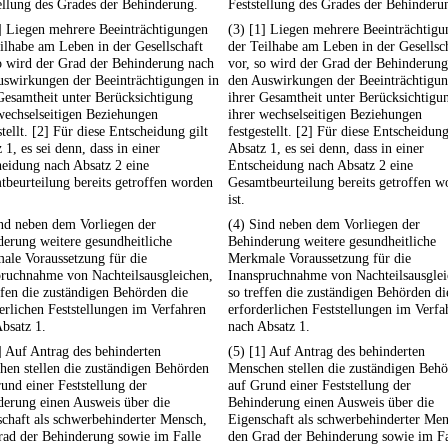
ellung des Grades der Behinderung.
Feststellung des Grades der Behinderu
] Liegen mehrere Beeinträchtigungen
(3) [1] Liegen mehrere Beeinträchtig
ilhabe am Leben in der Gesellschaft
der Teilhabe am Leben in der Gesellsc
o wird der Grad der Behinderung nach
vor, so wird der Grad der Behinderun
uswirkungen der Beeinträchtigungen in
den Auswirkungen der Beeinträchtigun
Gesamtheit unter Berücksichtigung
ihrer Gesamtheit unter Berücksichtigu
wechselseitigen Beziehungen
ihrer wechselseitigen Beziehungen
stellt. [2] Für diese Entscheidung gilt
festgestellt. [2] Für diese Entscheidung
 1, es sei denn, dass in einer
Absatz 1, es sei denn, dass in einer
eidung nach Absatz 2 eine
Entscheidung nach Absatz 2 eine
beurteilung bereits getroffen worden
Gesamtbeurteilung bereits getroffen w
ist.
nd neben dem Vorliegen der
(4) Sind neben dem Vorliegen der
erung weitere gesundheitliche
Behinderung weitere gesundheitliche
ale Voraussetzung für die
Merkmale Voraussetzung für die
pruchnahme von Nachteilsausgleichen,
Inanspruchnahme von Nachteilsausglei
ffen die zuständigen Behörden die
so treffen die zuständigen Behörden di
erlichen Feststellungen im Verfahren
erforderlichen Feststellungen im Verfa
bsatz 1.
nach Absatz 1.
] Auf Antrag des behinderten
(5) [1] Auf Antrag des behinderten
en stellen die zuständigen Behörden
Menschen stellen die zuständigen Beh
und einer Feststellung der
auf Grund einer Feststellung der
derung einen Ausweis über die
Behinderung einen Ausweis über die
chaft als schwerbehinderter Mensch,
Eigenschaft als schwerbehinderter Men
rad der Behinderung sowie im Falle
den Grad der Behinderung sowie im Fa