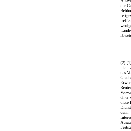
Auswi
der Ge
Behin
festge
treffe
wenigs
Landes
abweic
(2) [1
nicht 
das Vo
Grad e
Erwer
Renten
Verwal
einer 
diese 
Dienst
denn, 
Intere
Absatz
Festst