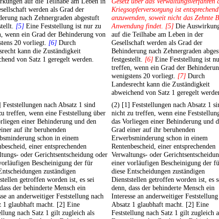
rkungen auf die Teilhabe am Leben in
Gesetz über das Verwaltungsverfahren 
sellschaft werden als Grad der
Kriegsopferversorgung ist entsprechend
derung nach Zehnergraden abgestuft
anzuwenden, soweit nicht das Zehnte 
stellt.
[5]
Eine Feststellung ist nur zu
Anwendung findet. [5]
Die Auswirkun
n, wenn ein Grad der Behinderung von
auf die Teilhabe am Leben in der
tens 20 vorliegt.
[6]
Durch
Gesellschaft werden als Grad der
recht kann die Zuständigkeit
Behinderung nach Zehnergraden abges
hend von Satz 1 geregelt werden.
festgestellt.
[6]
Eine Feststellung ist n
treffen, wenn ein Grad der Behinderu
wenigstens 20 vorliegt.
[7]
Durch
Landesrecht kann die Zuständigkeit
abweichend von Satz 1 geregelt werde
] Feststellungen nach Absatz 1 sind
(2) [1] Feststellungen nach Absatz 1 si
zu treffen, wenn eine Feststellung über
nicht zu treffen, wenn eine Feststellun
rliegen einer Behinderung und den
das Vorliegen einer Behinderung und 
iner auf ihr beruhenden
Grad einer auf ihr beruhenden
bsminderung schon in einem
Erwerbsminderung schon in einem
bescheid, einer entsprechenden
Rentenbescheid, einer entsprechenden
tungs- oder Gerichtsentscheidung oder
Verwaltungs- oder Gerichtsentscheidu
vorläufigen Bescheinigung der für
einer vorläufigen Bescheinigung der f
Entscheidungen zuständigen
diese Entscheidungen zuständigen
stellen getroffen worden ist, es sei
Dienststellen getroffen worden ist, es s
dass der behinderte Mensch ein
denn, dass der behinderte Mensch ein
sse an anderweitiger Feststellung nach
Interesse an anderweitiger Feststellung
 1 glaubhaft macht. [2] Eine
Absatz 1 glaubhaft macht. [2] Eine
ellung nach Satz 1 gilt zugleich als
Feststellung nach Satz 1 gilt zugleich a