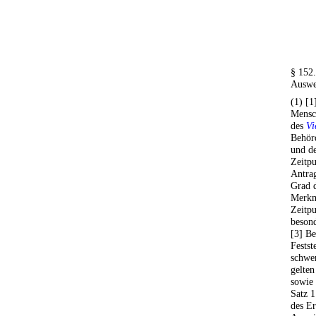
§ 152.
Auswe
(1) [1
Mensch
des
Vi
Behör
und d
Zeitpu
Antrag
Grad d
Merkm
Zeitpu
besond
[3] Be
Festst
schwer
gelten
sowie 
Satz 1
des Er