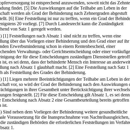
opferversorgung ist entsprechend anzuwenden, soweit nicht das Zehnt
ung findet.
[5] Die Auswirkungen auf die Teilhabe am Leben in der
schaft werden als Grad der Behinderung nach Zehnergraden abgestuft
ellt.
[6] Eine Feststellung ist nur zu treffen, wenn ein Grad der Behind
nigstens 20 vorliegt.
[7] Durch Landesrecht kann die Zuständigkeit
hend von Satz 1 geregelt werden.
2)
[1] Feststellungen nach Absatz 1 sind nicht zu treffen, wenn eine
ellung über das Vorliegen einer Behinderung und den Grad einer auf ihr
nden Erwerbsminderung schon in einem Rentenbescheid, einer
echenden Verwaltungs- oder Gerichtsentscheidung oder einer vorläufig
inigung der für diese Entscheidungen zuständigen Dienststellen getrof
 ist, es sei denn, dass der behinderte Mensch ein Interesse an anderweit
ellung nach Absatz 1 glaubhaft macht.
[2] Eine Feststellung nach Satz 1 
ch als Feststellung des Grades der Behinderung.
3)
[1] Liegen mehrere Beeinträchtigungen der Teilhabe am Leben in der
schaft vor, so wird der Grad der Behinderung nach den Auswirkungen 
rächtigungen in ihrer Gesamtheit unter Berücksichtigung ihrer wechsels
ngen festgestellt.
[2] Für diese Entscheidung gilt Absatz 1, es sei denn
er Entscheidung nach Absatz 2 eine Gesamtbeurteilung bereits getroffen
 ist.
4) Sind neben dem Vorliegen der Behinderung weitere gesundheitliche
le Voraussetzung für die Inanspruchnahme von Nachteilsausgleichen,
n die zuständigen Behörden die erforderlichen Feststellungen im Verfahr
bsatz 1.