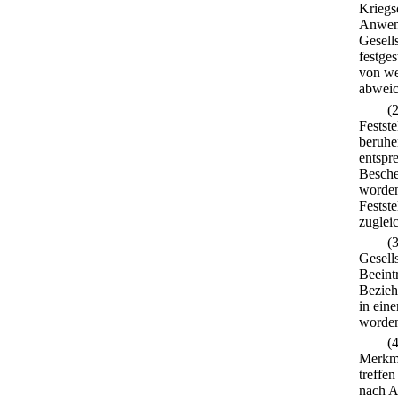
Kriegs
Anwend
Gesell
festgest
von we
abweic
(
Festst
beruhe
entspr
Besche
worden
Festst
zuglei
(
Gesell
Beeint
Beziehu
in ein
worden
(
Merkma
treffe
nach A