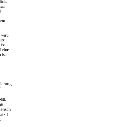
liche
 dem
n
sem
r wird
utz
ist.
d eine
 ist.
derung
f
ben,
ne
Mensch
atz 1
s