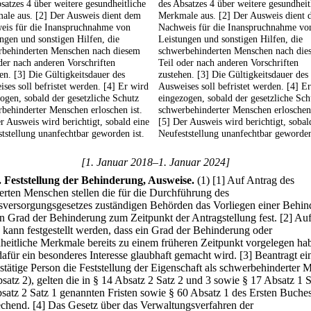
satzes 4 über weitere gesundheitliche
des Absatzes 4 über weitere gesundheit
ale aus. [2] Der Ausweis dient dem
Merkmale aus. [2] Der Ausweis dient
eis für die Inanspruchnahme von
Nachweis für die Inanspruchnahme vo
ngen und sonstigen Hilfen, die
Leistungen und sonstigen Hilfen, die
rbehinderten Menschen nach diesem
schwerbehinderten Menschen nach die
der nach anderen Vorschriften
Teil oder nach anderen Vorschriften
en. [3] Die Gültigkeitsdauer des
zustehen. [3] Die Gültigkeitsdauer des
ses soll befristet werden. [4] Er wird
Ausweises soll befristet werden. [4] E
ogen, sobald der gesetzliche Schutz
eingezogen, sobald der gesetzliche Sch
behinderter Menschen erloschen ist.
schwerbehinderter Menschen erloschen 
r Ausweis wird berichtigt, sobald eine
[5] Der Ausweis wird berichtigt, sobal
tstellung unanfechtbar geworden ist.
Neufeststellung unanfechtbar geworden
[1. Januar 2018–1. Januar 2024]
.
Feststellung der Behinderung, Ausweise.
(1)
[1] Auf Antrag des
erten Menschen stellen die für die Durchführung des
versorgungsgesetzes zuständigen Behörden das Vorliegen einer Behin
n Grad der Behinderung zum Zeitpunkt der Antragstellung fest.
[2] Au
 kann festgestellt werden, dass ein Grad der Behinderung oder
heitliche Merkmale bereits zu einem früheren Zeitpunkt vorgelegen ha
afür ein besonderes Interesse glaubhaft gemacht wird.
[3] Beantragt ei
stätige Person die Feststellung der Eigenschaft als schwerbehinderter 
bsatz 2), gelten die in § 14 Absatz 2 Satz 2 und 3 sowie § 17 Absatz 1 S
satz 2 Satz 1 genannten Fristen sowie § 60 Absatz 1 des Ersten Buche
echend.
[4] Das Gesetz über das Verwaltungsverfahren der