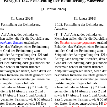
Paragraf 152. Feststellung der Behinderung, Ausweise
[1. Januar 2024]
[1. Januar 2024]
[1. Januar 2018]
 Feststellung der Behinderung,
§ 152. Feststellung der Behinderung,
ise
Ausweise
] Auf Antrag des behinderten
(1) [1] Auf Antrag des behinderten
en stellen die für die Durchführung
Menschen stellen die für die Durchfüh
erzehnten Buches
zuständigen
des
Bundesversorgungsgesetzes
zuständ
den das Vorliegen einer Behinderung
Behörden das Vorliegen einer Behinde
en Grad der Behinderung zum
und den Grad der Behinderung zum
nkt der Antragstellung fest. [2] Auf
Zeitpunkt der Antragstellung fest. [2]
 kann festgestellt werden, dass ein
Antrag kann festgestellt werden, dass e
er Behinderung oder gesundheitliche
Grad der Behinderung oder gesundheit
ale bereits zu einem früheren
Merkmale bereits zu einem früheren
nkt vorgelegen haben, wenn dafür ein
Zeitpunkt vorgelegen haben, wenn daf
eres Interesse glaubhaft gemacht wird.
besonderes Interesse glaubhaft gemach
antragt eine erwerbstätige Person die
[3] Beantragt eine erwerbstätige Perso
ellung der Eigenschaft als
Feststellung der Eigenschaft als
behinderter Mensch (§ 2 Absatz 2),
schwerbehinderter Mensch (§ 2 Absatz
 die in § 14 Absatz 2 Satz 2 und 3
gelten die in § 14 Absatz 2 Satz 2 und
§ 17 Absatz 1 Satz 1 und Absatz 2
sowie § 17 Absatz 1 Satz 1 und Absatz
 genannten Fristen sowie § 60 Absatz 1
Satz 1 genannten Fristen sowie § 60 A
sten Buches entsprechend. [4] Die
des Ersten Buches entsprechend. [4]
D