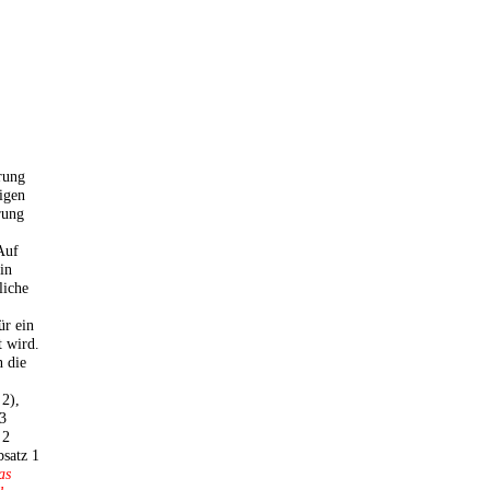
rung
igen
rung
 Auf
in
liche
ür ein
t wird.
n die
 2),
 3
 2
bsatz 1
as