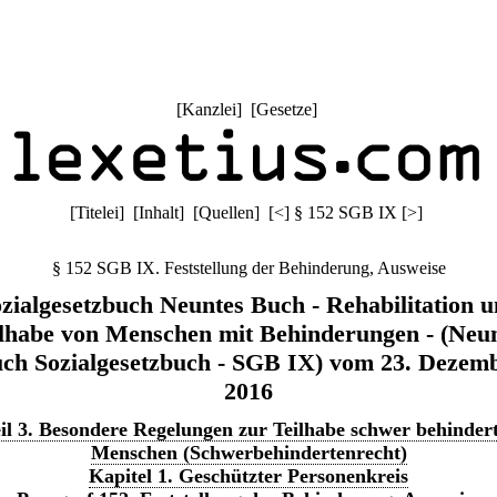
[
Kanzlei
] [
Gesetze
]
[
Titelei
] [
Inhalt
] [
Quellen
]
[
<
]
§ 152 SGB IX
[
>
]
§ 152 SGB IX. Feststellung der Behinderung, Ausweise
zialgesetzbuch Neuntes Buch - Rehabilitation 
lhabe von Menschen mit Behinderungen - (Neu
ch Sozialgesetzbuch - SGB IX) vom 23. Dezem
2016
il 3. Besondere Regelungen zur Teilhabe schwer behinder
Menschen (Schwerbehindertenrecht)
Kapitel 1. Geschützter Personenkreis