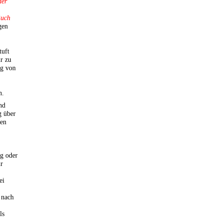
der
Buch
gen
tuft
ur zu
ng von
n.
nd
g über
den
ng oder
ür
ei
 nach
ls