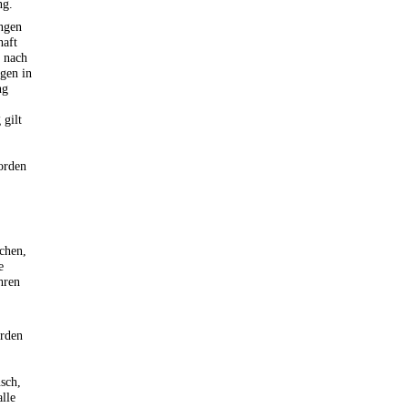
ng.
ungen
haft
g nach
gen in
ng
 gilt
orden
chen,
e
hren
örden
sch,
lle