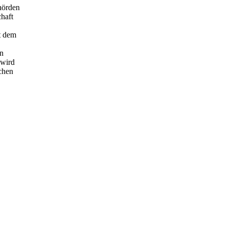
hörden
haft
t dem
en
 wird
chen