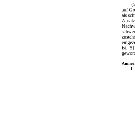
(
auf Gr
als sc
Absatz
Nachwe
schwer
zusteh
eingez
ist.
[5]
geword
Anmer
1
.