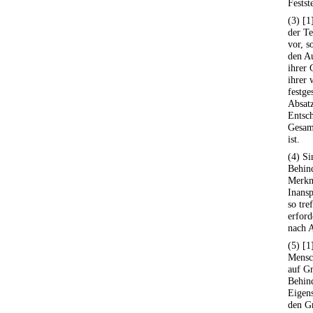
Festst
(3) [1
der Te
vor, s
den A
ihrer 
ihrer 
festge
Absatz
Entsch
Gesamt
ist.
(4) Si
Behind
Merkm
Inans
so tre
erford
nach A
(5) [1
Mensch
auf Gr
Behin
Eigens
den G