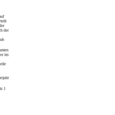
auf
eilt
der
ch der
aub
amten
der im
eile
erjahr
tz 1