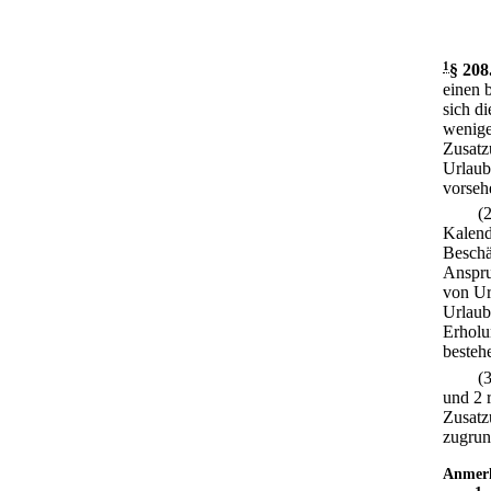
1
§ 208
einen 
sich d
wenige
Zusatz
Urlaub
vorsehe
(
Kalend
Beschä
Anspru
von Ur
Urlaub
Erholu
besteh
(
und 2 r
Zusatz
zugrun
Anmer