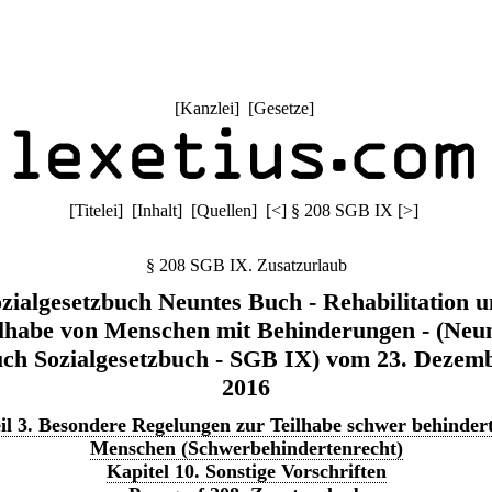
[
Kanzlei
] [
Gesetze
]
[
Titelei
] [
Inhalt
] [
Quellen
]
[
<
]
§ 208 SGB IX
[
>
]
§ 208 SGB IX. Zusatzurlaub
zialgesetzbuch Neuntes Buch - Rehabilitation 
lhabe von Menschen mit Behinderungen - (Neu
ch Sozialgesetzbuch - SGB IX) vom 23. Dezem
2016
il 3. Besondere Regelungen zur Teilhabe schwer behinder
Menschen (Schwerbehindertenrecht)
Kapitel 10. Sonstige Vorschriften