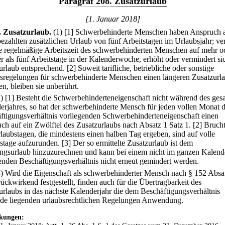
Paragraf 208. Zusatzurlaub
[1. Januar 2018]
.
Zusatzurlaub.
(1)
[1] Schwerbehinderte Menschen haben Anspruch 
bezahlten zusätzlichen Urlaub von fünf Arbeitstagen im Urlaubsjahr; vert
ie regelmäßige Arbeitszeit des schwerbehinderten Menschen auf mehr o
r als fünf Arbeitstage in der Kalenderwoche, erhöht oder vermindert si
urlaub entsprechend.
[2] Soweit tarifliche, betriebliche oder sonstige
sregelungen für schwerbehinderte Menschen einen längeren Zusatzurl
n, bleiben sie unberührt.
2)
[1] Besteht die Schwerbehinderteneigenschaft nicht während des ges
erjahres, so hat der schwerbehinderte Mensch für jeden vollen Monat 
ftigungsverhältnis vorliegenden Schwerbehinderteneigenschaft einen
ch auf ein Zwölftel des Zusatzurlaubs nach Absatz 1 Satz 1.
[2] Brucht
laubstagen, die mindestens einen halben Tag ergeben, sind auf volle
stage aufzurunden.
[3] Der so ermittelte Zusatzurlaub ist dem
ngsurlaub hinzuzurechnen und kann bei einem nicht im ganzen Kalend
enden Beschäftigungsverhältnis nicht erneut gemindert werden.
3) Wird die Eigenschaft als schwerbehinderter Mensch nach § 152 Absa
ückwirkend festgestellt, finden auch für die Übertragbarkeit des
urlaubs in das nächste Kalenderjahr die dem Beschäftigungsverhältnis
de liegenden urlaubsrechtlichen Regelungen Anwendung.
kungen: