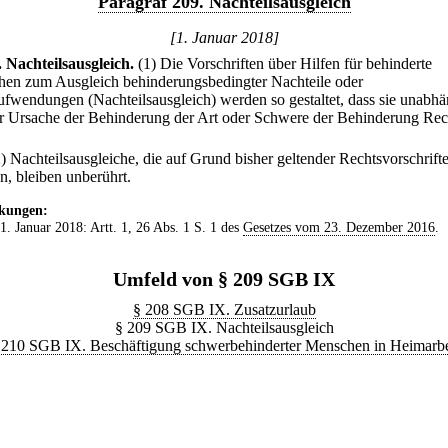
Paragraf 209. Nachteilsausgleich
[1. Januar 2018]
.
Nachteilsausgleich.
(1) Die Vorschriften über Hilfen für behinderte
en zum Ausgleich behinderungsbedingter Nachteile oder
fwendungen (Nachteilsausgleich) werden so gestaltet, dass sie unabhä
r Ursache der Behinderung der Art oder Schwere der Behinderung Re
2) Nachteilsausgleiche, die auf Grund bisher geltender Rechtsvorschrift
n, bleiben unberührt.
kungen:
 1. Januar 2018: Artt. 1, 26 Abs. 1 S. 1 des
Gesetzes vom 23. Dezember 2016
.
Umfeld von § 209 SGB IX
§ 208 SGB IX. Zusatzurlaub
§ 209 SGB IX. Nachteilsausgleich
 210 SGB IX. Beschäftigung schwerbehinderter Menschen in Heimarbe