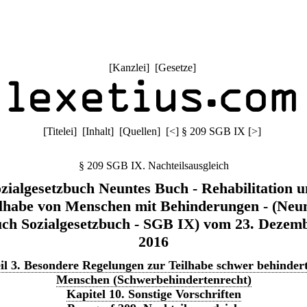
[
Kanzlei
] [
Gesetze
]
[
Titelei
] [
Inhalt
] [
Quellen
]
[
<
]
§ 209 SGB IX
[
>
]
§ 209 SGB IX. Nachteilsausgleich
zialgesetzbuch Neuntes Buch - Rehabilitation 
lhabe von Menschen mit Behinderungen - (Neu
ch Sozialgesetzbuch - SGB IX) vom 23. Dezem
2016
il 3. Besondere Regelungen zur Teilhabe schwer behinder
Menschen (Schwerbehindertenrecht)
Kapitel 10. Sonstige Vorschriften