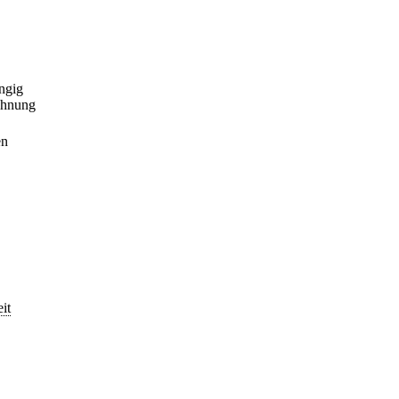
ngig
chnung
en
it