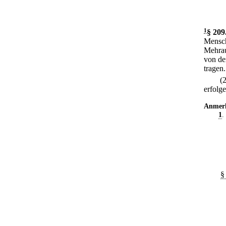
1
§ 209
Mensch
Mehrau
von de
tragen.
(
erfolge
Anmer
1
.
§