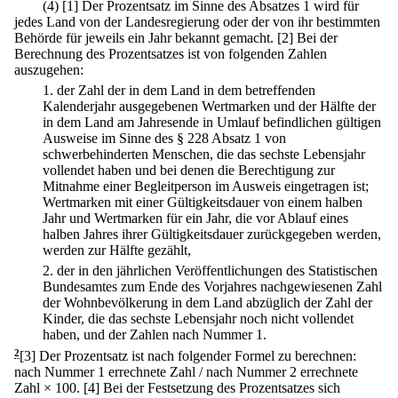
(4)
[1] Der Prozentsatz im Sinne des Absatzes 1 wird für
jedes Land von der Landesregierung oder der von ihr bestimmten
Behörde für jeweils ein Jahr bekannt gemacht.
[2] Bei der
Berechnung des Prozentsatzes ist von folgenden Zahlen
auszugehen:
1.
der Zahl der in dem Land in dem betreffenden
Kalenderjahr ausgegebenen Wertmarken und der Hälfte der
in dem Land am Jahresende in Umlauf befindlichen gültigen
Ausweise im Sinne des § 228 Absatz 1 von
schwerbehinderten Menschen, die das sechste Lebensjahr
vollendet haben und bei denen die Berechtigung zur
Mitnahme einer Begleitperson im Ausweis eingetragen ist;
Wertmarken mit einer Gültigkeitsdauer von einem halben
Jahr und Wertmarken für ein Jahr, die vor Ablauf eines
halben Jahres ihrer Gültigkeitsdauer zurückgegeben werden,
werden zur Hälfte gezählt,
2.
der in den jährlichen Veröffentlichungen des Statistischen
Bundesamtes zum Ende des Vorjahres nachgewiesenen Zahl
der Wohnbevölkerung in dem Land abzüglich der Zahl der
Kinder, die das sechste Lebensjahr noch nicht vollendet
haben, und der Zahlen nach Nummer 1.
2
[3] Der Prozentsatz ist nach folgender Formel zu berechnen:
nach Nummer 1 errechnete Zahl / nach Nummer 2 errechnete
Zahl × 100.
[4] Bei der Festsetzung des Prozentsatzes sich