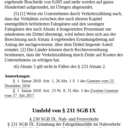
ergebende Bruchteile von 0,005 und mehr werden auf ganze
Hundertstel aufgerundet, im Übrigen abgerundet.
(5)
[1] Weist ein Unternehmen durch Verkehrszählung nach,
dass das Verhältnis zwischen den nach diesem Kapitel
unentgeltlich beförderten Fahrgästen und den sonstigen
Fahrgästen den nach Absatz 4 festgesetzten Prozentsatz um
mindestens ein Drittel übersteigt, wird neben dem sich aus der
Berechnung nach Absatz 4 ergebenden Erstattungsbetrag auf
Antrag der nachgewiesene, über dem Drittel liegende Anteil
erstattet.
[2] Die Länder können durch Rechtsverordnung
bestimmen, dass die Verkehrszählung durch Dritte auf Kosten des
Unternehmens zu erfolgen hat.
(6) Absatz 5 gilt nicht in Fällen des § 233 Absatz 2.
Anmerkungen:
1
. 1. Januar 2018: Artt. 1, 26 Abs. 1 S. 1 des
Gesetzes vom 23.
Dezember 2016
.
2
. 1. Januar 2018: Artt. 23 Nr. 8, 31 Abs. 3 des
Zweiten Gesetzes
vom 17. Juli 2017
.
Umfeld von § 231 SGB IX
§ 230 SGB IX. Nah- und Fernverkehr
§ 231 SGB IX. Erstattung der Fahrgeldausfälle im Nahverkehr