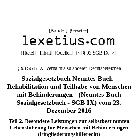
[
Kanzlei
] [
Gesetze
]
[
Titelei
] [
Inhalt
] [
Quellen
]
[
<
]
§ 93 SGB IX
[
>
]
§ 93 SGB IX. Verhältnis zu anderen Rechtsbereichen
Sozialgesetzbuch Neuntes Buch -
Rehabilitation und Teilhabe von Menschen
mit Behinderungen - (Neuntes Buch
Sozialgesetzbuch - SGB IX) vom 23.
Dezember 2016
Teil 2. Besondere Leistungen zur selbstbestimmten
Lebensführung für Menschen mit Behinderungen
(Eingliederungshilferecht)