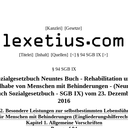
[
Kanzlei
] [
Gesetze
]
[
Titelei
] [
Inhalt
] [
Quellen
]
[
<
]
§ 94 SGB IX
[
>
]
§ 94 SGB IX
zialgesetzbuch Neuntes Buch - Rehabilitation 
lhabe von Menschen mit Behinderungen - (Neu
ch Sozialgesetzbuch - SGB IX) vom 23. Dezem
2016
 2. Besondere Leistungen zur selbstbestimmten Lebensfü
ür Menschen mit Behinderungen (Eingliederungshilferech
Kapitel 1. Allgemeine Vorschriften