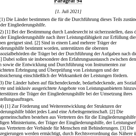
Paragraf 94
[1. Juli 2021]
(1) Die Länder bestimmen die für die Durchführung dieses Teils zustä
 der Eingliederungshilfe.
(2)
[1] Bei der Bestimmung durch Landesrecht ist sicherzustellen, dass 
der Eingliederungshilfe nach ihrer Leistungsfähigkeit zur Erfüllung die
en geeignet sind.
[2] Sind in einem Land mehrere Träger der
ederungshilfe bestimmt worden, unterstützen die obersten
sozialbehörden die Träger bei der Durchführung der Aufgaben nach d
3] Dabei sollen sie insbesondere den Erfahrungsaustausch zwischen den
n sowie die Entwicklung und Durchführung von Instrumenten zur
richteten Erbringung und Überprüfung von Leistungen und der
ätssicherung einschließlich der Wirksamkeit der Leistungen fördern.
(3) Die Länder haben auf flächendeckende, bedarfsdeckende, am Sozia
ierte und inklusiv ausgerichtete Angebote von Leistungsanbietern hinzu
terstützen die Träger der Eingliederungshilfe bei der Umsetzung ihres
tellungsauftrages.
(4)
[1] Zur Förderung und Weiterentwicklung der Strukturen der
ederungshilfe bildet jedes Land eine Arbeitsgemeinschaft.
[2] Die
sgemeinschaften bestehen aus Vertretern des für die Eingliederungshilfe
digen Ministeriums, der Träger der Eingliederungshilfe, der Leistungser
aus Vertretern der Verbände für Menschen mit Behinderungen.
[3] Die
regierungen werden ermächtigt, durch Rechtsverordnung das Nähere ü