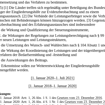
ensetzung und das Verfahren zu bestimmen.
(5)
[1] Die Länder treffen sich regelmäßig unter Beteiligung des Bunde
äger der Eingliederungshilfe zur Evidenzbeobachtung und zu einem
ungsaustausch.
[2] Die Verbände der Leistungserbringer sowie die Ver
nschen mit Behinderungen können hinzugezogen werden.
[3] Gegenst
zbeobachtung und des Erfahrungsaustausches sind insbesondere
.
die Wirkung und Qualifizierung der Steuerungsinstrumente,
2.
die Wirkungen der Regelungen zur Leistungsberechtigung nach § 99
er neuen Leistungen und Leistungsstrukturen,
.
die Umsetzung des Wunsch- und Wahlrechtes nach § 104 Absatz 1 un
.
die Wirkung der Koordinierung der Leistungen und der trägerübergre
erfahren der Bedarfsermittlung und -feststellung und
.
die Auswirkungen des Beitrags.
e Erkenntnisse sollen zur Weiterentwicklung der Eingliederungshilfe
engeführt werden.
[1. Januar 2020–1. Juli 2021]
[1. Januar 2018–1. Januar 2020]
kungen:
 1. Januar 2018: Artt. 1, 26 Abs. 1 S. 1 des
Gesetzes vom 23. Dezember 2016
.
 1. Januar 2020: Artt. 1, 26 Abs. 4 S. 1 Nr. 1 des
Gesetzes vom 23. Dezember 