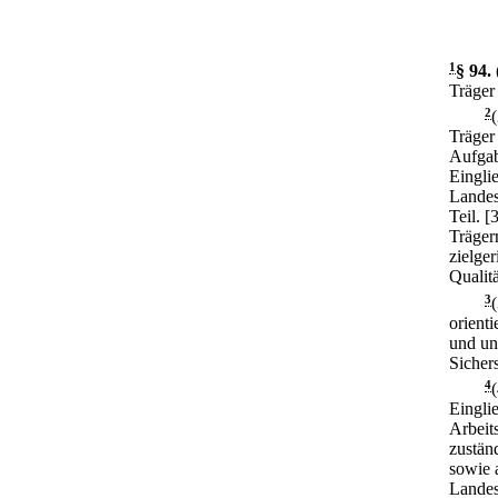
1
§ 94
.
Träger
2
Träger 
Aufgab
Eingli
Landes
Teil.
[
Träger
zielge
Qualit
3
orient
und un
Sichers
4
Eingli
Arbeit
zustän
sowie 
Landes