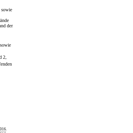
s sowie
bände
and der
 sowie
d 2,
ifenden
2016
.