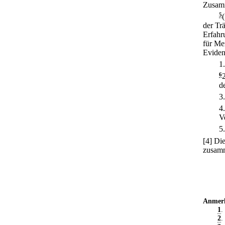
Zusamm
5
der Tr
Erfahr
für Me
Eviden
1
6
d
3
4
V
5
[4] Di
zusamm
Anmer
1
.
2
.