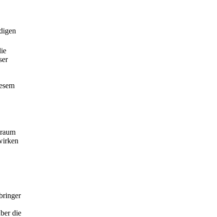
ndigen
die
ser
iesem
lraum
wirken
bringer
ber die