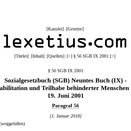
[
Kanzlei
] [
Gesetze
]
[
Titelei
] [
Inhalt
] [
Quellen
]
[
<
]
§ 56 SGB IX 2001
[
>
]
§ 56 SGB IX 2001
Sozialgesetzbuch (SGB) Neuntes Buch (IX) -
abilitation und Teilhabe behinderter Menschen
19. Juni 2001
Paragraf 56
[1. Januar 2018]
(weggefallen)