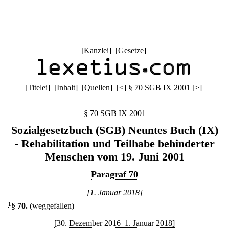
[
Kanzlei
] [
Gesetze
]
[
Titelei
] [
Inhalt
] [
Quellen
]
[
<
]
§ 70 SGB IX 2001
[
>
]
§ 70 SGB IX 2001
Sozialgesetzbuch (SGB) Neuntes Buch (IX)
- Rehabilitation und Teilhabe behinderter
Menschen vom 19. Juni 2001
Paragraf 70
[1. Januar 2018]
1
§ 70
.
(weggefallen)
[30. Dezember 2016–1. Januar 2018]