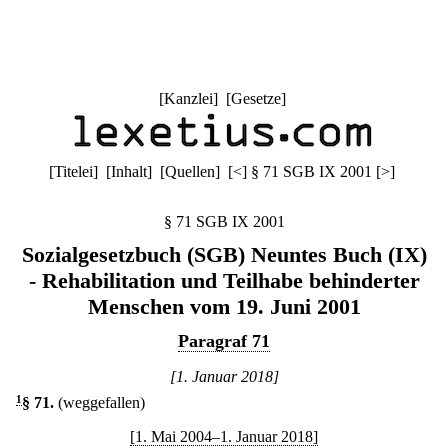
[
Kanzlei
] [
Gesetze
]
[
Titelei
] [
Inhalt
] [
Quellen
]
[
<
]
§ 71 SGB IX 2001
[
>
]
§ 71 SGB IX 2001
Sozialgesetzbuch (SGB) Neuntes Buch (IX)
- Rehabilitation und Teilhabe behinderter
Menschen vom 19. Juni 2001
Paragraf 71
[1. Januar 2018]
1
§ 71
.
(weggefallen)
[1. Mai 2004–1. Januar 2018]