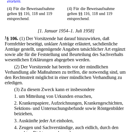
erörtern.
(4) Für die Beweisaufnahme
(4) Für die Beweisaufnahme
gelten §§ 116, 118 und 119
gelten §§ 116, 118 und 119
entsprechend.
entsprechend.
[1. Januar 1954–1. Juli 1958]
1
§ 106
.
(1) Der Vorsitzende hat darauf hinzuwirken, daß
Formfehler beseitigt, unklare Anträge erläutert, sachdienliche
Anträge gestellt, ungenügende Angaben tatsächlicher Art ergänzt
sowie alle für die Feststellung und Beurteilung des Sachverhalts
wesentlichen Erklärungen abgegeben werden.
(2) Der Vorsitzende hat bereits vor der mündlichen
Verhandlung alle Maßnahmen zu treffen, die notwendig sind, um
den Rechtsstreit möglichst in einer mündlichen Verhandlung zu
erledigen.
(3) Zu diesem Zweck kann er insbesondere
1.
um Mitteilung von Urkunden ersuchen,
2.
Krankenpapiere, Aufzeichnungen, Krankengeschichten,
Sektions- und Untersuchungsbefunde sowie Röntgenbilder
beiziehen,
3.
Auskünfte jeder Art einholen,
4.
Zeugen und Sachverständige, auch eidlich, durch den