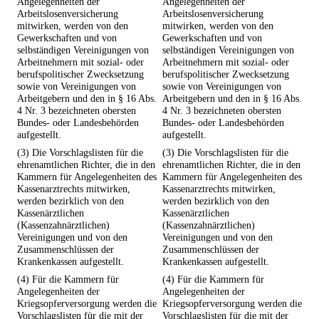
Angelegenheiten der
Angelegenheiten der
Arbeitslosenversicherung
Arbeitslosenversicherung
mitwirken, werden von den
mitwirken, werden von den
Gewerkschaften und von
Gewerkschaften und von
selbständigen Vereinigungen von
selbständigen Vereinigungen von
Arbeitnehmern mit sozial- oder
Arbeitnehmern mit sozial- oder
berufspolitischer Zwecksetzung
berufspolitischer Zwecksetzung
sowie von Vereinigungen von
sowie von Vereinigungen von
Arbeitgebern und den in § 16 Abs.
Arbeitgebern und den in § 16 Abs.
4 Nr. 3 bezeichneten obersten
4 Nr. 3 bezeichneten obersten
Bundes- oder Landesbehörden
Bundes- oder Landesbehörden
aufgestellt.
aufgestellt.
(3) Die Vorschlagslisten für die
(3) Die Vorschlagslisten für die
ehrenamtlichen Richter, die in den
ehrenamtlichen Richter, die in den
Kammern für Angelegenheiten des
Kammern für Angelegenheiten des
Kassenarztrechts mitwirken,
Kassenarztrechts mitwirken,
werden bezirklich von den
werden bezirklich von den
Kassenärztlichen
Kassenärztlichen
(Kassenzahnärztlichen)
(Kassenzahnärztlichen)
Vereinigungen und von den
Vereinigungen und von den
Zusammenschlüssen der
Zusammenschlüssen der
Krankenkassen aufgestellt.
Krankenkassen aufgestellt.
(4) Für die Kammern für
(4) Für die Kammern für
Angelegenheiten der
Angelegenheiten der
Kriegsopferversorgung werden die
Kriegsopferversorgung werden die
Vorschlagslisten für die mit der
Vorschlagslisten für die mit der