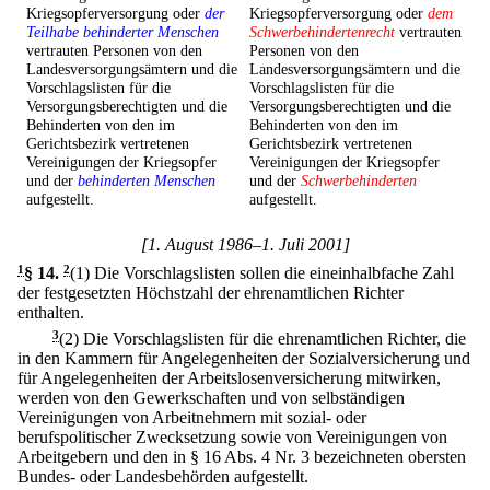
Kriegsopferversorgung oder
der
Kriegsopferversorgung oder
dem
Teilhabe behinderter Menschen
Schwerbehindertenrecht
vertrauten
vertrauten Personen von den
Personen von den
Landesversorgungsämtern und die
Landesversorgungsämtern und die
Vorschlagslisten für die
Vorschlagslisten für die
Versorgungsberechtigten und die
Versorgungsberechtigten und die
Behinderten von den im
Behinderten von den im
Gerichtsbezirk vertretenen
Gerichtsbezirk vertretenen
Vereinigungen der Kriegsopfer
Vereinigungen der Kriegsopfer
und der
behinderten Menschen
und der
Schwerbehinderten
aufgestellt.
aufgestellt.
[1. August 1986–1. Juli 2001]
1
§ 14
.
2
(1) Die Vorschlagslisten sollen die eineinhalbfache Zahl
der festgesetzten Höchstzahl der ehrenamtlichen Richter
enthalten.
3
(2) Die Vorschlagslisten für die ehrenamtlichen Richter, die
in den Kammern für Angelegenheiten der Sozialversicherung und
für Angelegenheiten der Arbeitslosenversicherung mitwirken,
werden von den Gewerkschaften und von selbständigen
Vereinigungen von Arbeitnehmern mit sozial- oder
berufspolitischer Zwecksetzung sowie von Vereinigungen von
Arbeitgebern und den in § 16 Abs. 4 Nr. 3 bezeichneten obersten
Bundes- oder Landesbehörden aufgestellt.