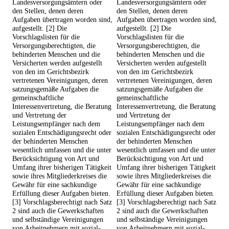
Landesversorgungsämtern oder
Landesversorgungsämtern oder
den Stellen, denen deren
den Stellen, denen deren
Aufgaben übertragen worden sind,
Aufgaben übertragen worden sind,
aufgestellt. [2] Die
aufgestellt. [2] Die
Vorschlagslisten für die
Vorschlagslisten für die
Versorgungsberechtigten, die
Versorgungsberechtigten, die
behinderten Menschen und die
behinderten Menschen und die
Versicherten werden aufgestellt
Versicherten werden aufgestellt
von den im Gerichtsbezirk
von den im Gerichtsbezirk
vertretenen Vereinigungen, deren
vertretenen Vereinigungen, deren
satzungsgemäße Aufgaben die
satzungsgemäße Aufgaben die
gemeinschaftliche
gemeinschaftliche
Interessenvertretung, die Beratung
Interessenvertretung, die Beratung
und Vertretung der
und Vertretung der
Leistungsempfänger nach dem
Leistungsempfänger nach dem
sozialen Entschädigungsrecht oder
sozialen Entschädigungsrecht oder
der behinderten Menschen
der behinderten Menschen
wesentlich umfassen und die unter
wesentlich umfassen und die unter
Berücksichtigung von Art und
Berücksichtigung von Art und
Umfang ihrer bisherigen Tätigkeit
Umfang ihrer bisherigen Tätigkeit
sowie ihres Mitgliederkreises die
sowie ihres Mitgliederkreises die
Gewähr für eine sachkundige
Gewähr für eine sachkundige
Erfüllung dieser Aufgaben bieten.
Erfüllung dieser Aufgaben bieten.
[3] Vorschlagsberechtigt nach Satz
[3] Vorschlagsberechtigt nach Satz
2 sind auch die Gewerkschaften
2 sind auch die Gewerkschaften
und selbständige Vereinigungen
und selbständige Vereinigungen
von Arbeitnehmern mit sozial-
von Arbeitnehmern mit sozial-