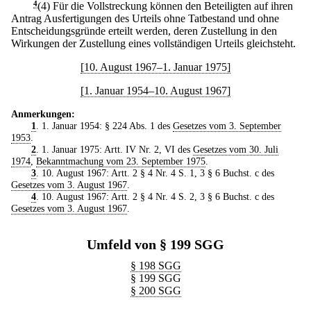
4
(4) Für die Vollstreckung können den Beteiligten auf ihren
Antrag Ausfertigungen des Urteils ohne Tatbestand und ohne
Entscheidungsgründe erteilt werden, deren Zustellung in den
Wirkungen der Zustellung eines vollständigen Urteils gleichsteht.
[10. August 1967–1. Januar 1975]
[1. Januar 1954–10. August 1967]
Anmerkungen:
1
. 1. Januar 1954: § 224 Abs. 1 des
Gesetzes vom 3. September
1953
.
2
. 1. Januar 1975: Artt. IV Nr. 2, VI des
Gesetzes vom 30. Juli
1974
,
Bekanntmachung vom 23. September 1975
.
3
. 10. August 1967: Artt. 2 § 4 Nr. 4 S. 1, 3 § 6 Buchst. c des
Gesetzes vom 3. August 1967
.
4
. 10. August 1967: Artt. 2 § 4 Nr. 4 S. 2, 3 § 6 Buchst. c des
Gesetzes vom 3. August 1967
.
Umfeld von § 199 SGG
§ 198 SGG
§ 199 SGG
§ 200 SGG