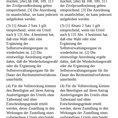
machen; [die] §§ 108, 109, 113
machen; [die] §§ 108, 109, 113
der Zivilprozeßordnung gelten
der Zivilprozeßordnung gelten
entsprechend. [3] Die Anordnung
entsprechend. [3] Die Anordnung
ist unanfechtbar; sie kann jederzeit
ist unanfechtbar; sie kann jederzeit
aufgehoben werden.
aufgehoben werden.
(3) [1] Absatz 2 Satz 1 gilt
(3) [1] Absatz 2 Satz 1 gilt
entsprechend, wenn ein Urteil
entsprechend, wenn ein Urteil
nach § 131 Abs. 4 bestimmt hat,
nach § 131 Abs. 4 bestimmt hat,
daß eine Wahl oder eine
daß eine Wahl oder eine
Ergänzung der
Ergänzung der
Selbstverwaltungsorgane zu
Selbstverwaltungsorgane zu
wiederholen ist. [2] Die
wiederholen ist. [2] Die
einstweilige Anordnung ergeht
einstweilige Anordnung ergeht
dahin, daß die Wiederholungswahl
dahin, daß die Wiederholungswahl
oder die Ergänzung der
oder die Ergänzung der
Selbstverwaltungsorgane für die
Selbstverwaltungsorgane für die
Dauer des Rechtsmittelverfahrens
Dauer des Rechtsmittelverfahrens
unterbleibt.
unterbleibt.
(4) Für die Vollstreckung können
(4) Für die Vollstreckung können
den Beteiligten auf ihren Antrag
den Beteiligten auf ihren Antrag
Ausfertigungen des Urteils ohne
Ausfertigungen des Urteils ohne
Tatbestand und ohne
Tatbestand und ohne
Entscheidungsgründe erteilt
Entscheidungsgründe erteilt
werden, deren Zustellung in den
werden, deren Zustellung in den
Wirkungen der Zustellung eines
Wirkungen der Zustellung eines
vollständigen Urteils gleichsteht.
vollständigen Urteils gleichsteht.