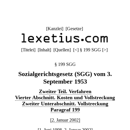
[
Kanzlei
] [
Gesetze
]
[
Titelei
] [
Inhalt
] [
Quellen
]
[
<
]
§ 199 SGG
[
>
]
§ 199 SGG
Sozialgerichtsgesetz (SGG) vom 3.
September 1953
Zweiter Teil. Verfahren
Vierter Abschnitt. Kosten und Vollstreckung
Zweiter Unterabschnitt. Vollstreckung
Paragraf 199
[2. Januar 2002]
[1. Juni 1998–2. Januar 2002]