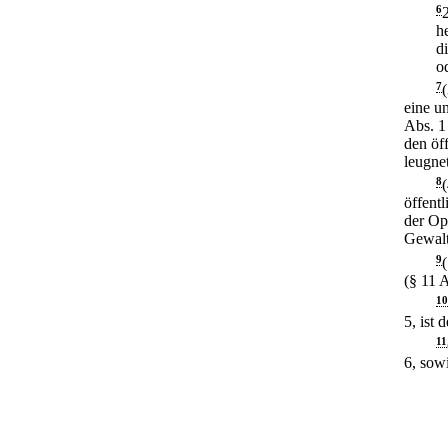
6
he
d
o
7
eine u
Abs. 1 
den öff
leugne
8
öffent
der Opf
Gewalt-
9
(§ 11 A
10
5, ist 
11
6, sow