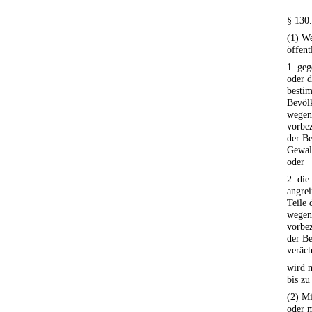
§ 130
(1) We
öffent
1. geg
oder d
besti
Bevöl
wege
vorbe
der Be
Gewal
oder
2. di
angrei
Teile 
wege
vorbe
der Be
veräch
wird m
bis zu
(2) Mi
oder m