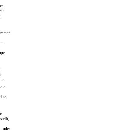
et
cht
n
Nummer
en
n
ppe
n
en
der
e a
dass
 c
tellt,
n- oder