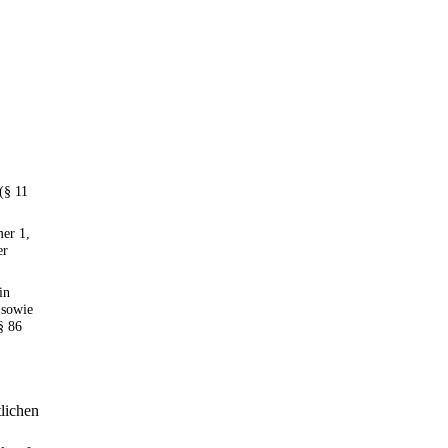
(§ 11
er 1,
er
in
sowie
§ 86
tlichen