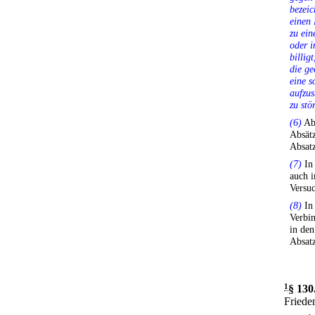
bezei
einen 
zu ein
oder i
billig
die ge
eine s
aufzus
zu stö
(6)
Abs
Absät
Absatz
(7)
In 
auch 
Versuc
(8)
In 
Verbi
in den
Absatz
1
§ 130
Frieden