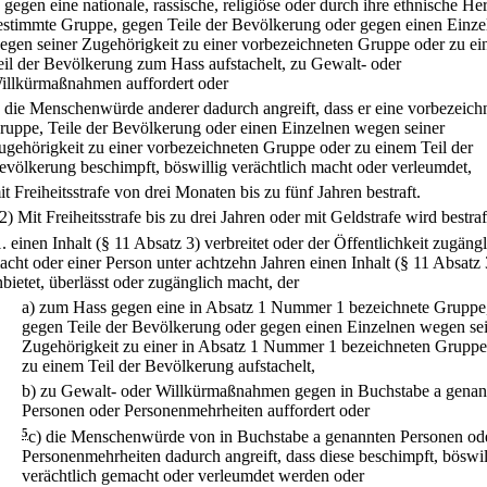
.
gegen eine nationale, rassische, religiöse oder durch ihre ethnische He
estimmte Gruppe, gegen Teile der Bevölkerung oder gegen einen Einze
egen seiner Zugehörigkeit zu einer vorbezeichneten Gruppe oder zu e
eil der Bevölkerung zum Hass aufstachelt, zu Gewalt- oder
illkürmaßnahmen auffordert oder
.
die Menschenwürde anderer dadurch angreift, dass er eine vorbezeich
ruppe, Teile der Bevölkerung oder einen Einzelnen wegen seiner
ugehörigkeit zu einer vorbezeichneten Gruppe oder zu einem Teil der
evölkerung beschimpft, böswillig verächtlich macht oder verleumdet,
t Freiheitsstrafe von drei Monaten bis zu fünf Jahren bestraft.
(2) Mit Freiheitsstrafe bis zu drei Jahren oder mit Geldstrafe wird bestraf
1.
einen Inhalt (§ 11 Absatz 3) verbreitet oder der Öffentlichkeit zugäng
acht oder einer Person unter achtzehn Jahren einen Inhalt (§ 11 Absatz 
nbietet, überlässt oder zugänglich macht, der
a)
zum Hass gegen eine in Absatz 1 Nummer 1 bezeichnete Gruppe
gegen Teile der Bevölkerung oder gegen einen Einzelnen wegen se
Zugehörigkeit zu einer in Absatz 1 Nummer 1 bezeichneten Gruppe
zu einem Teil der Bevölkerung aufstachelt,
b)
zu Gewalt- oder Willkürmaßnahmen gegen in Buchstabe a genan
Personen oder Personenmehrheiten auffordert oder
5
c)
die Menschenwürde von in Buchstabe a genannten Personen od
Personenmehrheiten dadurch angreift, dass diese beschimpft, böswil
verächtlich gemacht oder verleumdet werden oder