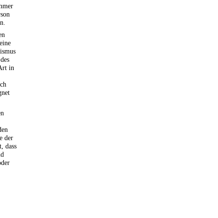
ummer
rson
n.
en
eine
lismus
 des
Art in
ich
gnet
en
den
e der
, dass
nd
oder