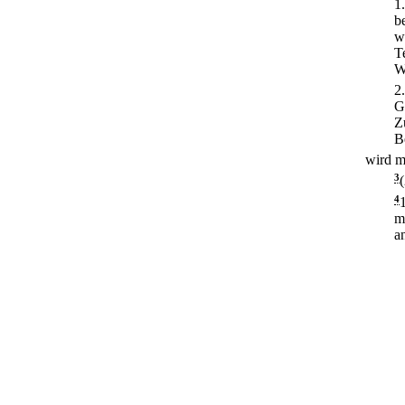
1
b
w
T
W
2
G
Z
B
wird mi
3
4
m
a