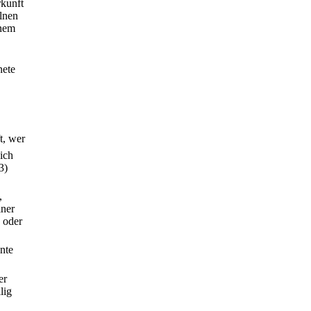
rkunft
lnen
inem
nete
t, wer
lich
3)
,
iner
 oder
nte
er
lig