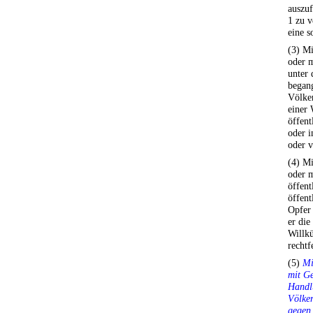
auszu
1 zu v
eine 
(3) Mi
oder m
unter 
begang
Völker
einer 
öffent
oder i
oder v
(4) Mi
oder m
öffent
öffent
Opfer 
er die
Willkü
rechtf
(5)
Mi
mit Ge
Handlu
Völker
gegen