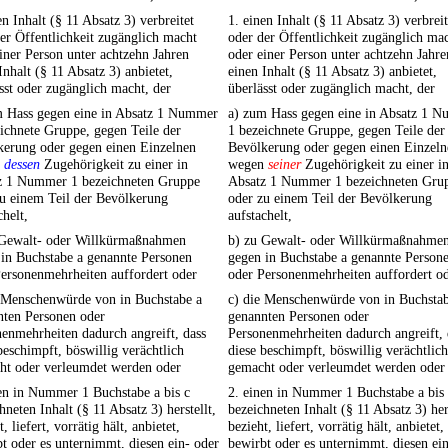
en Inhalt (§ 11 Absatz 3) verbreitet
1. einen Inhalt (§ 11 Absatz 3) verbreit
er Öffentlichkeit zugänglich macht
oder der Öffentlichkeit zugänglich ma
iner Person unter achtzehn Jahren
oder einer Person unter achtzehn Jahre
Inhalt (§ 11 Absatz 3) anbietet,
einen Inhalt (§ 11 Absatz 3) anbietet,
sst oder zugänglich macht, der
überlässt oder zugänglich macht, der
m Hass gegen eine in Absatz 1 Nummer
a) zum Hass gegen eine in Absatz 1 
ichnete Gruppe, gegen Teile der
1 bezeichnete Gruppe, gegen Teile der
kerung oder gegen einen Einzelnen
Bevölkerung oder gegen einen Einzeln
n
dessen
Zugehörigkeit zu einer in
wegen
seiner
Zugehörigkeit zu einer i
z 1 Nummer 1 bezeichneten Gruppe
Absatz 1 Nummer 1 bezeichneten Gru
u einem Teil der Bevölkerung
oder zu einem Teil der Bevölkerung
chelt,
aufstachelt,
 Gewalt- oder Willkürmaßnahmen
b) zu Gewalt- oder Willkürmaßnahme
in Buchstabe a genannte Personen
gegen in Buchstabe a genannte Person
ersonenmehrheiten auffordert oder
oder Personenmehrheiten auffordert o
e Menschenwürde von in Buchstabe a
c) die Menschenwürde von in Buchstab
nten Personen oder
genannten Personen oder
enmehrheiten dadurch angreift, dass
Personenmehrheiten dadurch angreift, 
beschimpft, böswillig verächtlich
diese beschimpft, böswillig verächtlich
ht oder verleumdet werden oder
gemacht oder verleumdet werden oder
en in Nummer 1 Buchstabe a bis c
2. einen in Nummer 1 Buchstabe a bis
hneten Inhalt (§ 11 Absatz 3) herstellt,
bezeichneten Inhalt (§ 11 Absatz 3) hers
, liefert, vorrätig hält, anbietet,
bezieht, liefert, vorrätig hält, anbietet,
t oder es unternimmt, diesen ein- oder
bewirbt oder es unternimmt, diesen ei