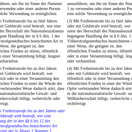
führen, um ihn im Sinne der Nummer
auszuführen, um ihn im Sinne der N
erwenden oder einer anderen Person
1 zu verwenden oder einer anderen Pe
solche Verwendung zu ermöglichen.
eine solche Verwendung zu ermögliche
t Freiheitsstrafe bis zu fünf Jahren
(3) Mit Freiheitsstrafe bis zu fünf Jahr
it Geldstrafe wird bestraft, wer eine
oder mit Geldstrafe wird bestraft, wer 
der Herrschaft des Nationalsozialismus
unter der Herrschaft des Nationalsozia
ene Handlung der in § 6 Abs. 1 des
begangene Handlung der in § 6 Abs. 1
strafgesetzbuches bezeichneten Art in
Völkerstrafgesetzbuches bezeichneten 
Weise, die geeignet ist, den
einer Weise, die geeignet ist, den
lichen Frieden zu stören, öffentlich
öffentlichen Frieden zu stören, öffentl
n einer Versammlung billigt, leugnet
oder in einer Versammlung billigt, leu
erharmlost.
oder verharmlost.
t Freiheitsstrafe bis zu drei Jahren
(4) Mit Freiheitsstrafe bis zu drei Jahr
it Geldstrafe wird bestraft, wer
oder mit Geldstrafe wird bestraft, wer
lich oder in einer Versammlung den
öffentlich oder in einer Versammlung 
lichen Frieden in einer die Würde der
öffentlichen Frieden in einer die Würd
verletzenden Weise dadurch stört, dass
Opfer verletzenden Weise dadurch stört
 nationalsozialistische Gewalt- und
er die nationalsozialistische Gewalt- u
rherrschaft billigt, verherrlicht oder
Willkürherrschaft billigt, verherrlicht 
ertigt.
rechtfertigt.
t Freiheitsstrafe bis zu drei Jahren oder
ldstrafe wird bestraft, wer eine
ng der in den §§ 6 bis 12 des
strafgesetzbuches bezeichneten Art
 eine der in Absatz 1 Nummer 1