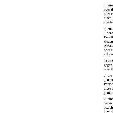
1. ein
oder d
oder e
einen 
überlä
a) zu
1 beze
Bevöl
wege
Absat
oder z
aufsta
b) zu
gegen 
oder P
c) di
genan
Person
diese 
gemac
2. ein
bezeic
bezieht
bewirb