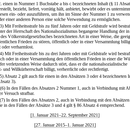
2.
einen in Nummer 1 Buchstabe a bis c bezeichneten Inhalt (§ 11 Absat
rstellt, bezieht, liefert, vorrätig hält, anbietet, bewirbt oder es unternim
iesen ein- oder auszuführen, um ihn im Sinne der Nummer 1 zu verwe
der einer anderen Person eine solche Verwendung zu ermöglichen.
(3) Mit Freiheitsstrafe bis zu fünf Jahren oder mit Geldstrafe wird bestra
nter der Herrschaft des Nationalsozialismus begangene Handlung der in
des Völkerstrafgesetzbuches bezeichneten Art in einer Weise, die geeign
entlichen Frieden zu stören, öffentlich oder in einer Versammlung billig
t oder verharmlost.
(4) Mit Freiheitsstrafe bis zu drei Jahren oder mit Geldstrafe wird bestraf
lich oder in einer Versammlung den öffentlichen Frieden in einer die W
er verletzenden Weise dadurch stört, dass er die nationalsozialistische
 und Willkürherrschaft billigt, verherrlicht oder rechtfertigt.
(5) Absatz 2 gilt auch für einen in den Absätzen 3 oder 4 bezeichneten I
bsatz 3).
(6) In den Fällen des Absatzes 2 Nummer 1, auch in Verbindung mit A
der Versuch strafbar.
(7) In den Fällen des Absatzes 2, auch in Verbindung mit den Absätzen
ie in den Fällen der Absätze 3 und 4 gilt § 86 Absatz 4 entsprechend.
[1. Januar 2021–22. September 2021]
[27. Januar 2015–1. Januar 2021]