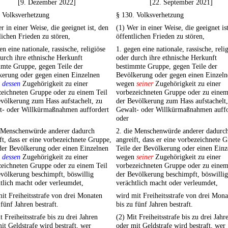
[9. Dezember 2022]
[22. September 2021]
. Volksverhetzung
§ 130. Volksverhetzung
r in einer Weise, die geeignet ist, den
(1) Wer in einer Weise, die geeignet is
lichen Frieden zu stören,
öffentlichen Frieden zu stören,
en eine nationale, rassische, religiöse
1. gegen eine nationale, rassische, reli
urch ihre ethnische Herkunft
oder durch ihre ethnische Herkunft
mmte Gruppe, gegen Teile der
bestimmte Gruppe, gegen Teile der
kerung oder gegen einen Einzelnen
Bevölkerung oder gegen einen Einzeln
n
dessen
Zugehörigkeit zu einer
wegen
seiner
Zugehörigkeit zu einer
zeichneten Gruppe oder zu einem Teil
vorbezeichneten Gruppe oder zu einem
völkerung zum Hass aufstachelt, zu
der Bevölkerung zum Hass aufstachelt,
t- oder Willkürmaßnahmen auffordert
Gewalt- oder Willkürmaßnahmen auffo
oder
e Menschenwürde anderer dadurch
2. die Menschenwürde anderer dadurc
ft, dass er eine vorbezeichnete Gruppe,
angreift, dass er eine vorbezeichnete 
der Bevölkerung oder einen Einzelnen
Teile der Bevölkerung oder einen Einz
n
dessen
Zugehörigkeit zu einer
wegen
seiner
Zugehörigkeit zu einer
zeichneten Gruppe oder zu einem Teil
vorbezeichneten Gruppe oder zu einem
völkerung beschimpft, böswillig
der Bevölkerung beschimpft, böswillig
tlich macht oder verleumdet,
verächtlich macht oder verleumdet,
it Freiheitsstrafe von drei Monaten
wird mit Freiheitsstrafe von drei Mona
 fünf Jahren bestraft.
bis zu fünf Jahren bestraft.
t Freiheitsstrafe bis zu drei Jahren
(2) Mit Freiheitsstrafe bis zu drei Jahr
it Geldstrafe wird bestraft, wer
oder mit Geldstrafe wird bestraft, wer