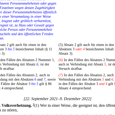
chneten Personenmehrheiten oder gegen
Einzelnen wegen dessen Zugehörigkeit
er dieser Personenmehrheiten öffentlich
n einer Versammlung in einer Weise
t, leugnet oder gröblich verharmlost,
eignet ist, zu Hass oder Gewalt gegen
olche Person oder Personenmehrheit
tacheln und den öffentlichen Frieden
ren.
atz 2 gilt auch für einen in den
(5) Absatz 2 gilt auch für einen in den
zen 3
bis 5
bezeichneten Inhalt (§ 11
Absätzen 3
oder 4
bezeichneten Inhalt 
 3).
Absatz 3).
den Fällen des Absatzes 2 Nummer 1,
(6)
In den Fällen des Absatzes 2 Numm
in Verbindung mit Absatz
6,
ist der
auch in Verbindung mit Absatz
5,
ist d
h strafbar.
Versuch strafbar.
den Fällen des Absatzes 2, auch in
(7)
In den Fällen des Absatzes 2, auch 
ndung mit den Absätzen
6
und
7,
sowie
Verbindung mit den Absätzen
5
und
6,
 Fällen der Absätze 3
bis 5
gilt § 86
in den Fällen der Absätze 3
und 4
gilt 
 4 entsprechend.
Absatz 4 entsprechend.
[22. September 2021–9. Dezember 2022]
.
Volksverhetzung.
2
(1) Wer in einer Weise, die geeignet ist, den öffen
 zu stören,