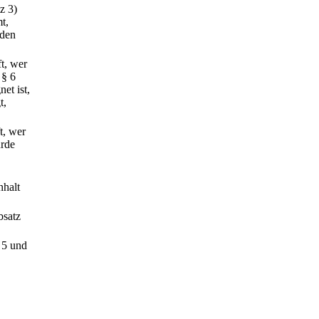
z 3)
mt,
nden
ft, wer
 § 6
et ist,
t,
t, wer
ürde
nhalt
bsatz
 5 und