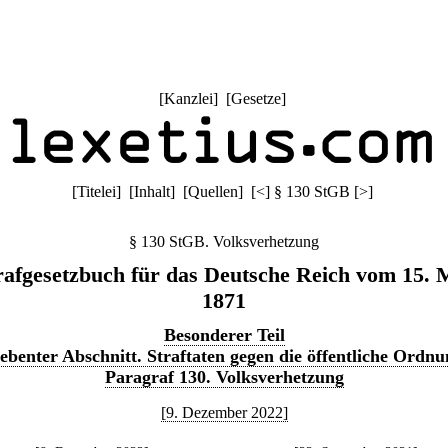
[
Kanzlei
] [
Gesetze
]
[
Titelei
] [
Inhalt
] [
Quellen
]
[
<
]
§ 130 StGB
[
>
]
§ 130 StGB. Volksverhetzung
rafgesetzbuch für das Deutsche Reich vom 15. 
1871
Besonderer Teil
iebenter Abschnitt. Straftaten gegen die öffentliche Ordnu
Paragraf 130. Volksverhetzung
[9. Dezember 2022]