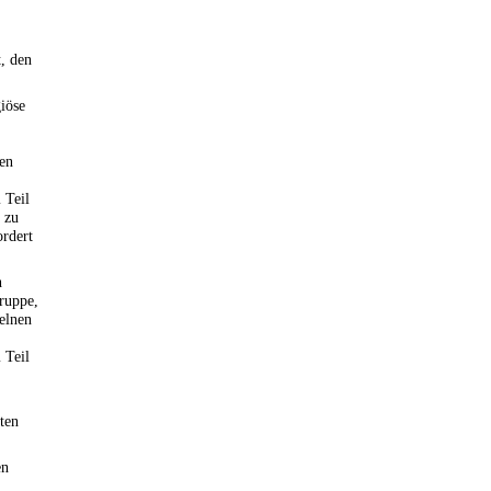
t, den
giöse
en
 Teil
 zu
rdert
h
Gruppe,
elnen
 Teil
ten
en