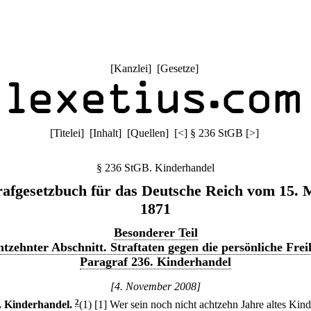
[
Kanzlei
] [
Gesetze
]
[
Titelei
] [
Inhalt
] [
Quellen
]
[
<
]
§ 236 StGB
[
>
]
§ 236 StGB. Kinderhandel
rafgesetzbuch für das Deutsche Reich vom 15. 
1871
Besonderer Teil
tzehnter Abschnitt. Straftaten gegen die persönliche Frei
Paragraf 236. Kinderhandel
[4. November 2008]
.
Kinderhandel.
2
(1)
[1] Wer sein noch nicht achtzehn Jahre altes Kin