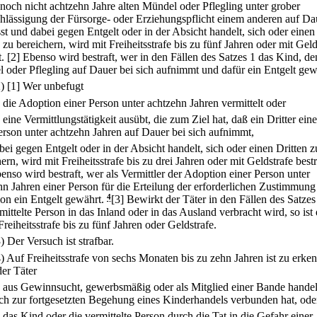
 noch nicht achtzehn Jahre alten Mündel oder Pflegling unter grober
hlässigung der Fürsorge- oder Erziehungspflicht einem anderen auf Da
st und dabei gegen Entgelt oder in der Absicht handelt, sich oder einen
 zu bereichern, wird mit Freiheitsstrafe bis zu fünf Jahren oder mit Geld
t.
[2] Ebenso wird bestraft, wer in den Fällen des Satzes 1 das Kind, de
 oder Pflegling auf Dauer bei sich aufnimmt und dafür ein Entgelt gew
2)
[1] Wer unbefugt
.
die Adoption einer Person unter achtzehn Jahren vermittelt oder
.
eine Vermittlungstätigkeit ausübt, die zum Ziel hat, daß ein Dritter eine
erson unter achtzehn Jahren auf Dauer bei sich aufnimmt,
bei gegen Entgelt oder in der Absicht handelt, sich oder einen Dritten z
ern, wird mit Freiheitsstrafe bis zu drei Jahren oder mit Geldstrafe bestr
enso wird bestraft, wer als Vermittler der Adoption einer Person unter
hn Jahren einer Person für die Erteilung der erforderlichen Zustimmung
on ein Entgelt gewährt.
4
[3] Bewirkt der Täter in den Fällen des Satzes
mittelte Person in das Inland oder in das Ausland verbracht wird, so ist 
Freiheitsstrafe bis zu fünf Jahren oder Geldstrafe.
) Der Versuch ist strafbar.
4) Auf Freiheitsstrafe von sechs Monaten bis zu zehn Jahren ist zu erke
er Täter
.
aus Gewinnsucht, gewerbsmäßig oder als Mitglied einer Bande handelt
ich zur fortgesetzten Begehung eines Kinderhandels verbunden hat, ode
.
das Kind oder die vermittelte Person durch die Tat in die Gefahr einer