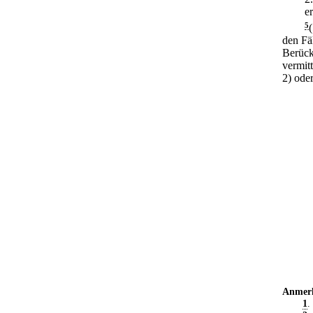
e
5
den Fä
Berück
vermit
2) ode
Anmer
1
.