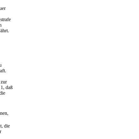
uer
strafe
n
ährt.
u
aft.
 zur
 1, daß
die
nnen,
, die
r