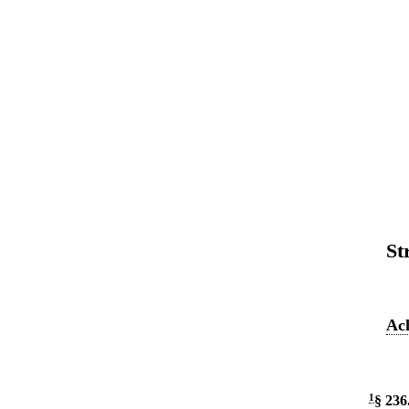
St
Ach
1
§ 236