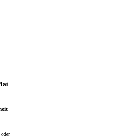
Mai
heit
d oder