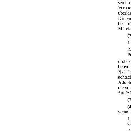
seinen
Vernac
überläs
Dritten
bestraf
Mündel
(
1
2
P
und da
bereich
3
[2] Eb
achtze
Adopti
die ver
Strafe 
(3
(
wenn d
1
s
2