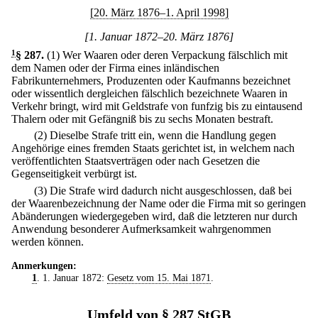
[20. März 1876–1. April 1998]
[1. Januar 1872–20. März 1876]
1
§ 287
.
(1) Wer Waaren oder deren Verpackung fälschlich mit
dem Namen oder der Firma eines inländischen
Fabrikunternehmers, Produzenten oder Kaufmanns bezeichnet
oder wissentlich dergleichen fälschlich bezeichnete Waaren in
Verkehr bringt, wird mit Geldstrafe von funfzig bis zu eintausend
Thalern oder mit Gefängniß bis zu sechs Monaten bestraft.
(2) Dieselbe Strafe tritt ein, wenn die Handlung gegen
Angehörige eines fremden Staats gerichtet ist, in welchem nach
veröffentlichten Staatsverträgen oder nach Gesetzen die
Gegenseitigkeit verbürgt ist.
(3) Die Strafe wird dadurch nicht ausgeschlossen, daß bei
der Waarenbezeichnung der Name oder die Firma mit so geringen
Abänderungen wiedergegeben wird, daß die letzteren nur durch
Anwendung besonderer Aufmerksamkeit wahrgenommen
werden können.
Anmerkungen:
1
. 1. Januar 1872:
Gesetz vom 15. Mai 1871
.
Umfeld von § 287 StGB