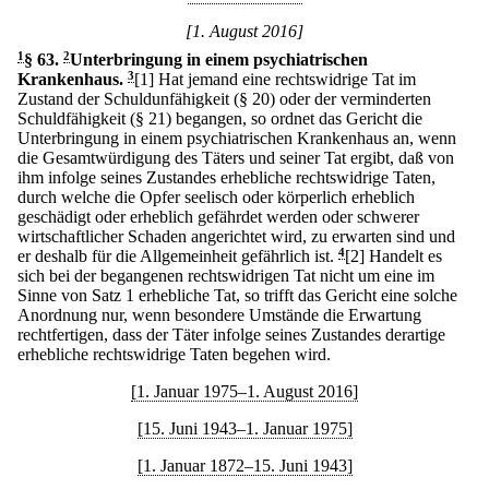
[1. August 2016]
1
§ 63
.
2
Unterbringung in einem psychiatrischen
Krankenhaus.
3
[1] Hat jemand eine rechtswidrige Tat im
Zustand der Schuldunfähigkeit (§ 20) oder der verminderten
Schuldfähigkeit (§ 21) begangen, so ordnet das Gericht die
Unterbringung in einem psychiatrischen Krankenhaus an, wenn
die Gesamtwürdigung des Täters und seiner Tat ergibt, daß von
ihm infolge seines Zustandes erhebliche rechtswidrige Taten,
durch welche die Opfer seelisch oder körperlich erheblich
geschädigt oder erheblich gefährdet werden oder schwerer
wirtschaftlicher Schaden angerichtet wird, zu erwarten sind und
er deshalb für die Allgemeinheit gefährlich ist.
4
[2] Handelt es
sich bei der begangenen rechtswidrigen Tat nicht um eine im
Sinne von Satz 1 erhebliche Tat, so trifft das Gericht eine solche
Anordnung nur, wenn besondere Umstände die Erwartung
rechtfertigen, dass der Täter infolge seines Zustandes derartige
erhebliche rechtswidrige Taten begehen wird.
[1. Januar 1975–1. August 2016]
[15. Juni 1943–1. Januar 1975]
[1. Januar 1872–15. Juni 1943]