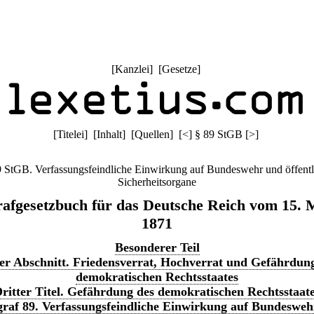
[
Kanzlei
] [
Gesetze
]
[
Titelei
] [
Inhalt
] [
Quellen
]
[
<
]
§ 89 StGB
[
>
]
9 StGB. Verfassungsfeindliche Einwirkung auf Bundeswehr und öffentl
Sicherheitsorgane
rafgesetzbuch für das Deutsche Reich vom 15. 
1871
Besonderer Teil
er Abschnitt. Friedensverrat, Hochverrat und Gefährdun
demokratischen Rechtsstaates
ritter Titel. Gefährdung des demokratischen Rechtsstaat
raf 89. Verfassungsfeindliche Einwirkung auf Bundeswe