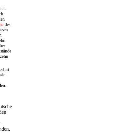
lich
ch
hen
en
des
ossen
n
ehn
her
mstände
 zehn
erlust
wie
den.
utsche
 den
t
nden,