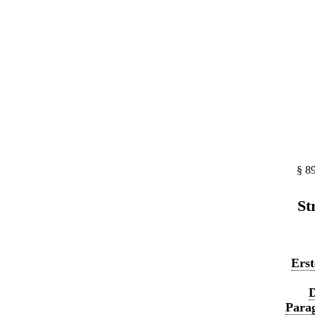
§ 8
St
Erst
D
Parag