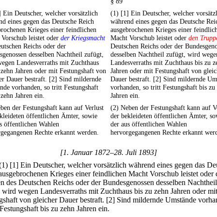
§ 89
] Ein Deutscher, welcher vorsätzlich
(1) [1] Ein Deutscher, welcher vorsätz
nd eines gegen das Deutsche Reich
während eines gegen das Deutsche Rei
rochenen Krieges einer feindlichen
ausgebrochenen Krieges einer feindlic
Vorschub leistet oder
der Kriegsmacht
Macht Vorschub leistet oder
den Trupp
utschen Reichs oder der
Deutschen Reichs oder der Bundesgen
genossen desselben Nachtheil zufügt,
desselben Nachtheil zufügt, wird wege
wegen Landesverraths mit Zuchthaus
Landesverraths mit Zuchthaus bis zu z
 zehn Jahren oder mit Festungshaft von
Jahren oder mit Festungshaft von gleic
er Dauer bestraft. [2] Sind mildernde
Dauer bestraft. [2] Sind mildernde U
de vorhanden, so tritt Festungshaft
vorhanden, so tritt Festungshaft bis zu
 zehn Jahren ein.
Jahren ein.
ben der Festungshaft kann auf Verlust
(2) Neben der Festungshaft kann auf V
kleideten öffentlichen Ämter, sowie
der bekleideten öffentlichen Ämter, so
s öffentlichen Wahlen
der aus öffentlichen Wahlen
rgegangenen Rechte erkannt werden.
hervorgegangenen Rechte erkannt wer
[1. Januar 1872–28. Juli 1893]
(1)
[1] Ein Deutscher, welcher vorsätzlich während eines gegen das De
ausgebrochenen Krieges einer feindlichen Macht Vorschub leistet oder
n des Deutschen Reichs oder der Bundesgenossen desselben Nachtheil
, wird wegen Landesverraths mit Zuchthaus bis zu zehn Jahren oder mi
gshaft von gleicher Dauer bestraft.
[2] Sind mildernde Umstände vorha
t Festungshaft bis zu zehn Jahren ein.