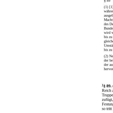
§ 89
(1) [1
währe
ausgeb
Macht 
des De
Bundes
wird 
bis zu
gleich
Umstän
bis zu
(2) Ne
der be
der au
hervo
1
§ 89
.
Reich 
Truppe
zufügt
Festun
so trit