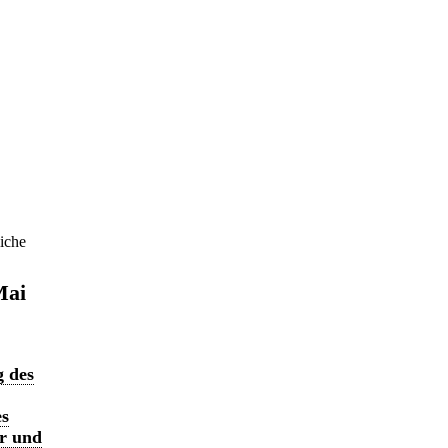
iche
Mai
g des
es
hr und