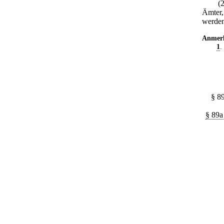
(
Ämter,
werden
Anmer
1
.
§ 8
§ 89a