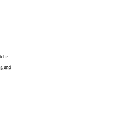
iche
ng und