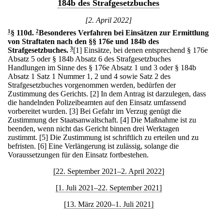
184b des Strafgesetzbuches
[2. April 2022]
1
§ 110d
.
2
Besonderes Verfahren bei Einsätzen zur Ermittlung
von Straftaten nach den §§ 176e und 184b des
Strafgesetzbuches.
3
[1] Einsätze, bei denen entsprechend § 176e
Absatz 5 oder § 184b Absatz 6 des Strafgesetzbuches
Handlungen im Sinne des § 176e Absatz 1 und 3 oder § 184b
Absatz 1 Satz 1 Nummer 1, 2 und 4 sowie Satz 2 des
Strafgesetzbuches vorgenommen werden, bedürfen der
Zustimmung des Gerichts.
[2] In dem Antrag ist darzulegen, dass
die handelnden Polizeibeamten auf den Einsatz umfassend
vorbereitet wurden.
[3] Bei Gefahr im Verzug genügt die
Zustimmung der Staatsanwaltschaft.
[4] Die Maßnahme ist zu
beenden, wenn nicht das Gericht binnen drei Werktagen
zustimmt.
[5] Die Zustimmung ist schriftlich zu erteilen und zu
befristen.
[6] Eine Verlängerung ist zulässig, solange die
Voraussetzungen für den Einsatz fortbestehen.
[22. September 2021–2. April 2022]
[1. Juli 2021–22. September 2021]
[13. März 2020–1. Juli 2021]