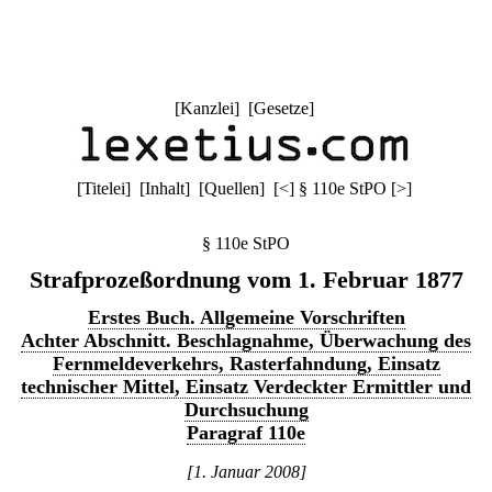
[
Kanzlei
] [
Gesetze
]
[
Titelei
] [
Inhalt
] [
Quellen
]
[
<
]
§ 110e StPO
[
>
]
§ 110e StPO
Strafprozeßordnung vom 1. Februar 1877
Erstes Buch. Allgemeine Vorschriften
Achter Abschnitt. Beschlagnahme, Überwachung des
Fernmeldeverkehrs, Rasterfahndung, Einsatz
technischer Mittel, Einsatz Verdeckter Ermittler und
Durchsuchung
Paragraf 110e
[1. Januar 2008]