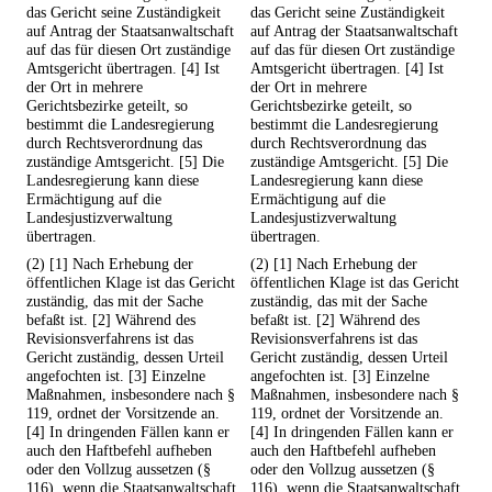
das Gericht seine Zuständigkeit
das Gericht seine Zuständigkeit
auf Antrag der Staatsanwaltschaft
auf Antrag der Staatsanwaltschaft
auf das für diesen Ort zuständige
auf das für diesen Ort zuständige
Amtsgericht übertragen. [4] Ist
Amtsgericht übertragen. [4] Ist
der Ort in mehrere
der Ort in mehrere
Gerichtsbezirke geteilt, so
Gerichtsbezirke geteilt, so
bestimmt die Landesregierung
bestimmt die Landesregierung
durch Rechtsverordnung das
durch Rechtsverordnung das
zuständige Amtsgericht. [5] Die
zuständige Amtsgericht. [5] Die
Landesregierung kann diese
Landesregierung kann diese
Ermächtigung auf die
Ermächtigung auf die
Landesjustizverwaltung
Landesjustizverwaltung
übertragen.
übertragen.
(2) [1] Nach Erhebung der
(2) [1] Nach Erhebung der
öffentlichen Klage ist das Gericht
öffentlichen Klage ist das Gericht
zuständig, das mit der Sache
zuständig, das mit der Sache
befaßt ist. [2] Während des
befaßt ist. [2] Während des
Revisionsverfahrens ist das
Revisionsverfahrens ist das
Gericht zuständig, dessen Urteil
Gericht zuständig, dessen Urteil
angefochten ist. [3] Einzelne
angefochten ist. [3] Einzelne
Maßnahmen, insbesondere nach §
Maßnahmen, insbesondere nach §
119, ordnet der Vorsitzende an.
119, ordnet der Vorsitzende an.
[4] In dringenden Fällen kann er
[4] In dringenden Fällen kann er
auch den Haftbefehl aufheben
auch den Haftbefehl aufheben
oder den Vollzug aussetzen (§
oder den Vollzug aussetzen (§
116), wenn die Staatsanwaltschaft
116), wenn die Staatsanwaltschaft