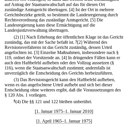
auf Antrag der Staatsanwaltschaft auf das für diesen Ort
zuständige Amtsgericht übertragen.
[4] Ist der Ort in mehrere
Gerichtsbezirke geteilt, so bestimmt die Landesregierung durch
Rechtsverordnung das zuständige Amtsgericht.
[5] Die
Landesregierung kann diese Ermächtigung auf die
Landesjustizverwaltung übertragen.
(2)
[1] Nach Erhebung der öffentlichen Klage ist das Gericht
zuständig, das mit der Sache befaßt ist.
5
[2] Während des
Revisionsverfahrens ist das Gericht zuständig, dessen Urteil
angefochten ist.
[3] Einzelne Maßnahmen, insbesondere nach §
119, ordnet der Vorsitzende an.
[4] In dringenden Fällen kann er
auch den Haftbefehl aufheben oder den Vollzug aussetzen (§
116), wenn die Staatsanwaltschaft zustimmt; andernfalls ist
unverzüglich die Entscheidung des Gerichts herbeizuführen.
(3) Das Revisionsgericht kann den Haftbefehl aufheben,
wenn es das angefochtene Urteil aufhebt und sich bei dieser
Entscheidung ohne weiteres ergibt, daß die Voraussetzungen des
§ 120 Abs. 1 vorliegen.
6
(4) Die §§ 121 und 122 bleiben unberührt.
[1. Januar 1975–1. Januar 2010]
[1. April 1965–1. Januar 1975]