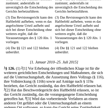
zustimmt; andernfalls ist
zustimmt; andernfalls ist
unverzüglich die Entscheidung des
unverzüglich die Entscheidung des
Gerichts herbeizuführen.
Gerichts herbeizuführen.
(3) Das Revisionsgericht kann den
(3) Das Revisionsgericht kann den
Haftbefehl aufheben, wenn es das
Haftbefehl aufheben, wenn es das
angefochtene Urteil aufhebt und
angefochtene Urteil aufhebt und
sich bei dieser Entscheidung ohne
sich bei dieser Entscheidung ohne
weiteres ergibt, daß die
weiteres ergibt, daß die
Voraussetzungen des § 120 Abs. 1
Voraussetzungen des § 120 Abs. 1
vorliegen.
vorliegen.
(4) Die §§ 121 und 122 bleiben
(4) Die §§ 121 und 122 bleiben
unberührt.
unberührt.
[1. Januar 2010–25. Juli 2015]
1
§ 126
.
(1)
2
[1] Vor Erhebung der öffentlichen Klage ist für die
weiteren gerichtlichen Entscheidungen und Maßnahmen, die sich
auf die Untersuchungshaft, die Aussetzung ihres Vollzugs (§ 116),
ihre Vollstreckung (§ 116b) sowie auf Anträge nach § 119a
beziehen, das Gericht zuständig, das den Haftbefehl erlassen hat.
3
[2] Hat das Beschwerdegericht den Haftbefehl erlassen, so ist
das Gericht zuständig, das die vorangegangene Entscheidung
getroffen hat.
4
[3] Wird das vorbereitende Verfahren an einem
anderen Ort geführt oder die Untersuchungshaft an einem
anderen Ort vollzogen, so kann das Gericht seine Zuständigkeit