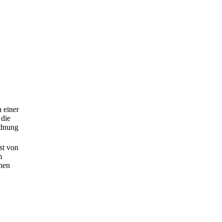
 einer
 die
rdnung
st von
m
hen