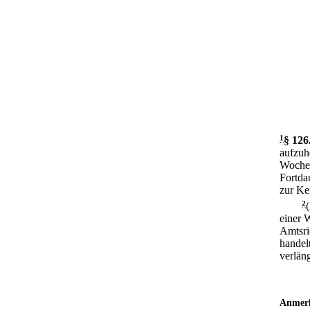
1
§ 126
aufzuh
Woche 
Fortda
zur Ken
2
einer 
Amtsri
handel
verlän
Anmer