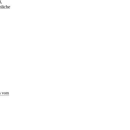
t,
hliche
s vom