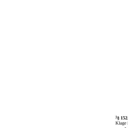
1
§ 152
Klage i