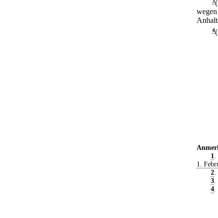
3
(
wegen a
Anhalt
4
Anmer
1
.
1. Febr
2
.
3
.
4
.