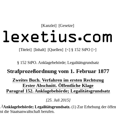
[
Kanzlei
] [
Gesetze
]
[
Titelei
] [
Inhalt
] [
Quellen
]
[
<
]
§ 152 StPO
[
>
]
§ 152 StPO. Anklagebehörde; Legalitätsgrundsatz
Strafprozeßordnung vom 1. Februar 1877
Zweites Buch. Verfahren im ersten Rechtszug
Erster Abschnitt. Öffentliche Klage
Paragraf 152. Anklagebehörde; Legalitätsgrundsatz
[25. Juli 2015]
.
2
Anklagebehörde; Legalitätsgrundsatz.
(1) Zur Erhebung der öffen
st die Staatsanwaltschaft berufen.