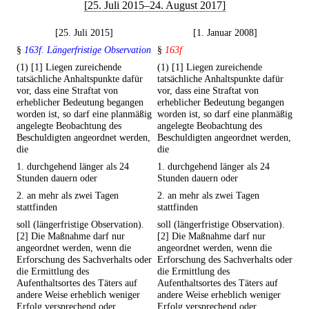
[25. Juli 2015–24. August 2017]
[25. Juli 2015]
[1. Januar 2008]
§
163f. Längerfristige Observation
§
163f
(1) [1] Liegen zureichende
(1) [1] Liegen zureichende
tatsächliche Anhaltspunkte dafür
tatsächliche Anhaltspunkte dafür
vor, dass eine Straftat von
vor, dass eine Straftat von
erheblicher Bedeutung begangen
erheblicher Bedeutung begangen
worden ist, so darf eine planmäßig
worden ist, so darf eine planmäßig
angelegte Beobachtung des
angelegte Beobachtung des
Beschuldigten angeordnet werden,
Beschuldigten angeordnet werden,
die
die
1. durchgehend länger als 24
1. durchgehend länger als 24
Stunden dauern oder
Stunden dauern oder
2. an mehr als zwei Tagen
2. an mehr als zwei Tagen
stattfinden
stattfinden
soll (längerfristige Observation).
soll (längerfristige Observation).
[2] Die Maßnahme darf nur
[2] Die Maßnahme darf nur
angeordnet werden, wenn die
angeordnet werden, wenn die
Erforschung des Sachverhalts oder
Erforschung des Sachverhalts oder
die Ermittlung des
die Ermittlung des
Aufenthaltsortes des Täters auf
Aufenthaltsortes des Täters auf
andere Weise erheblich weniger
andere Weise erheblich weniger
Erfolg versprechend oder
Erfolg versprechend oder