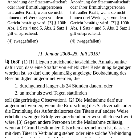
Anordnung der Staatsanwaltschaft
Anordnung der Staatsanwaltschaft
oder ihrer Ermittlungspersonen
oder ihrer Ermittlungspersonen
tritt außer Kraft, wenn sie nicht
tritt außer Kraft, wenn sie nicht
binnen drei Werktagen von dem
binnen drei Werktagen von dem
Gericht bestätigt wird. [3] § 100b
Gericht bestätigt wird. [3] § 100b
Abs. 1 Satz 4 und 5, Abs. 2 Satz 1
Abs. 1 Satz 4 und 5, Abs. 2 Satz 1
gilt entsprechend.
gilt entsprechend.
(4) (weggefallen)
(4) (weggefallen)
[1. Januar 2008–25. Juli 2015]
1
§ 163f
.
(1)
[1] Liegen zureichende tatsächliche Anhaltspunkte
dafür vor, dass eine Straftat von erheblicher Bedeutung begangen
worden ist, so darf eine planmäßig angelegte Beobachtung des
Beschuldigten angeordnet werden, die
1.
durchgehend länger als 24 Stunden dauern oder
2.
an mehr als zwei Tagen stattfinden
soll (längerfristige Observation).
[2] Die Maßnahme darf nur
angeordnet werden, wenn die Erforschung des Sachverhalts oder
die Ermittlung des Aufenthaltsortes des Täters auf andere Weise
erheblich weniger Erfolg versprechend oder wesentlich erschwert
wäre.
[3] Gegen andere Personen ist die Maßnahme zulässig,
wenn auf Grund bestimmter Tatsachen anzunehmen ist, dass sie
mit dem Täter in Verbindung stehen oder eine solche Verbindung