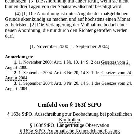
beantragen.
[3] Die Anordnung tritt außer Kraft, wenn sie nicht
binnen drei Tagen von der Staatsanwaltschaft bestätigt wird.
(4)
[1] Die Anordnung ist unter Angabe der maßgeblichen
Gründe aktenkundig zu machen und auf höchstens einen Monat
zu befristen.
[2] Die Verlängerung der Maßnahme bedarf einer
neuen Anordnung, die nur durch den Richter getroffen werden
darf.
[1. November 2000–1. September 2004]
Anmerkungen:
1
. 1. November 2000: Artt. 1 Nr. 10, 14 S. 2 des
Gesetzes vom 2.
August 2000
.
2
. 1. September 2004: Artt. 3 Nr. 20, 14 S. 1 des
Gesetzes vom 24.
August 2004
.
3
. 1. September 2004: Artt. 3 Nr. 20, 14 S. 1 des
Gesetzes vom 24.
August 2004
.
Umfeld von § 163f StPO
§ 163e StPO. Ausschreibung zur Beobachtung bei polizeilichen
Kontrollen
§ 163f StPO. Längerfristige Observation
§ 163g StPO. Automatische Kennzeichenerfassung