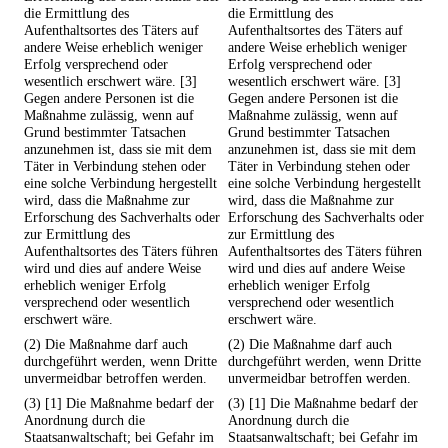
die Ermittlung des
die Ermittlung des
Aufenthaltsortes des Täters auf
Aufenthaltsortes des Täters auf
andere Weise erheblich weniger
andere Weise erheblich weniger
Erfolg versprechend oder
Erfolg versprechend oder
wesentlich erschwert wäre. [3]
wesentlich erschwert wäre. [3]
Gegen andere Personen ist die
Gegen andere Personen ist die
Maßnahme zulässig, wenn auf
Maßnahme zulässig, wenn auf
Grund bestimmter Tatsachen
Grund bestimmter Tatsachen
anzunehmen ist, dass sie mit dem
anzunehmen ist, dass sie mit dem
Täter in Verbindung stehen oder
Täter in Verbindung stehen oder
eine solche Verbindung hergestellt
eine solche Verbindung hergestellt
wird, dass die Maßnahme zur
wird, dass die Maßnahme zur
Erforschung des Sachverhalts oder
Erforschung des Sachverhalts oder
zur Ermittlung des
zur Ermittlung des
Aufenthaltsortes des Täters führen
Aufenthaltsortes des Täters führen
wird und dies auf andere Weise
wird und dies auf andere Weise
erheblich weniger Erfolg
erheblich weniger Erfolg
versprechend oder wesentlich
versprechend oder wesentlich
erschwert wäre.
erschwert wäre.
(2) Die Maßnahme darf auch
(2) Die Maßnahme darf auch
durchgeführt werden, wenn Dritte
durchgeführt werden, wenn Dritte
unvermeidbar betroffen werden.
unvermeidbar betroffen werden.
(3) [1] Die Maßnahme bedarf der
(3) [1] Die Maßnahme bedarf der
Anordnung durch die
Anordnung durch die
Staatsanwaltschaft; bei Gefahr im
Staatsanwaltschaft; bei Gefahr im