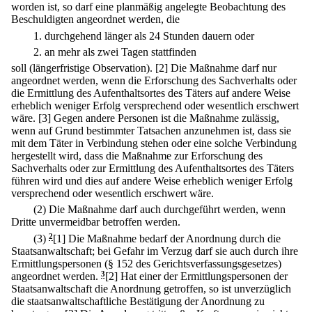
worden ist, so darf eine planmäßig angelegte Beobachtung des
Beschuldigten angeordnet werden, die
1.
durchgehend länger als 24 Stunden dauern oder
2.
an mehr als zwei Tagen stattfinden
soll (längerfristige Observation).
[2] Die Maßnahme darf nur
angeordnet werden, wenn die Erforschung des Sachverhalts oder
die Ermittlung des Aufenthaltsortes des Täters auf andere Weise
erheblich weniger Erfolg versprechend oder wesentlich erschwert
wäre.
[3] Gegen andere Personen ist die Maßnahme zulässig,
wenn auf Grund bestimmter Tatsachen anzunehmen ist, dass sie
mit dem Täter in Verbindung stehen oder eine solche Verbindung
hergestellt wird, dass die Maßnahme zur Erforschung des
Sachverhalts oder zur Ermittlung des Aufenthaltsortes des Täters
führen wird und dies auf andere Weise erheblich weniger Erfolg
versprechend oder wesentlich erschwert wäre.
(2) Die Maßnahme darf auch durchgeführt werden, wenn
Dritte unvermeidbar betroffen werden.
(3)
2
[1] Die Maßnahme bedarf der Anordnung durch die
Staatsanwaltschaft; bei Gefahr im Verzug darf sie auch durch ihre
Ermittlungspersonen (§ 152 des Gerichtsverfassungsgesetzes)
angeordnet werden.
3
[2] Hat einer der Ermittlungspersonen der
Staatsanwaltschaft die Anordnung getroffen, so ist unverzüglich
die staatsanwaltschaftliche Bestätigung der Anordnung zu