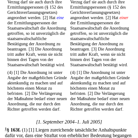
Verzug darf sie auch durch ihre
Verzug darf sie auch durch ihre
Ermittlungspersonen (§ 152 des
Ermittlungspersonen (§ 152 des
Gerichtsverfassungsgesetzes)
Gerichtsverfassungsgesetzes)
angeordnet werden. [2] Hat
eine
angeordnet werden. [2] Hat
einer
der Ermittlungspersonen der
der Ermittlungspersonen der
Staatsanwaltschaft die Anordnung
Staatsanwaltschaft die Anordnung
getroffen, so ist unverzüglich die
getroffen, so ist unverzüglich die
staatsanwaltschaftliche
staatsanwaltschaftliche
Bestätigung der Anordnung zu
Bestätigung der Anordnung zu
beantragen. [3] Die Anordnung
beantragen. [3] Die Anordnung
tritt außer Kraft, wenn sie nicht
tritt außer Kraft, wenn sie nicht
binnen drei Tagen von der
binnen drei Tagen von der
Staatsanwaltschaft bestätigt wird.
Staatsanwaltschaft bestätigt wird.
(4) [1] Die Anordnung ist unter
(4) [1] Die Anordnung ist unter
Angabe der maßgeblichen Gründe
Angabe der maßgeblichen Gründe
aktenkundig zu machen und auf
aktenkundig zu machen und auf
höchstens einen Monat zu
höchstens einen Monat zu
befristen. [2] Die Verlängerung
befristen. [2] Die Verlängerung
der Maßnahme bedarf einer neuen
der Maßnahme bedarf einer neuen
Anordnung, die nur durch den
Anordnung, die nur durch den
Richter getroffen werden darf.
Richter getroffen werden darf.
[1. September 2004–1. Juli 2005]
1
§ 163f
.
(1)
[1] Liegen zureichende tatsächliche Anhaltspunkte
dafür vor, dass eine Straftat von erheblicher Bedeutung begangen