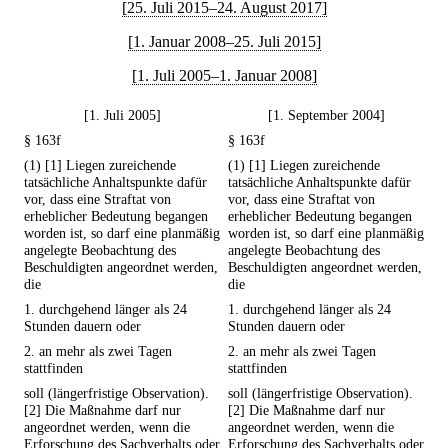
[25. Juli 2015–24. August 2017]
[1. Januar 2008–25. Juli 2015]
[1. Juli 2005–1. Januar 2008]
[1. Juli 2005]
[1. September 2004]
§ 163f
§ 163f
(1) [1] Liegen zureichende
(1) [1] Liegen zureichende
tatsächliche Anhaltspunkte dafür
tatsächliche Anhaltspunkte dafür
vor, dass eine Straftat von
vor, dass eine Straftat von
erheblicher Bedeutung begangen
erheblicher Bedeutung begangen
worden ist, so darf eine planmäßig
worden ist, so darf eine planmäßig
angelegte Beobachtung des
angelegte Beobachtung des
Beschuldigten angeordnet werden,
Beschuldigten angeordnet werden,
die
die
1. durchgehend länger als 24
1. durchgehend länger als 24
Stunden dauern oder
Stunden dauern oder
2. an mehr als zwei Tagen
2. an mehr als zwei Tagen
stattfinden
stattfinden
soll (längerfristige Observation).
soll (längerfristige Observation).
[2] Die Maßnahme darf nur
[2] Die Maßnahme darf nur
angeordnet werden, wenn die
angeordnet werden, wenn die
Erforschung des Sachverhalts oder
Erforschung des Sachverhalts oder