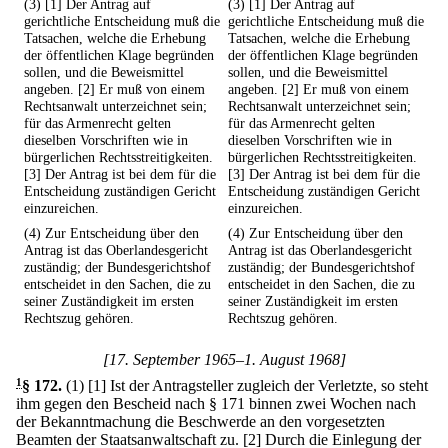
(3) [1] Der Antrag auf
(3) [1] Der Antrag auf
gerichtliche Entscheidung muß die
gerichtliche Entscheidung muß die
Tatsachen, welche die Erhebung
Tatsachen, welche die Erhebung
der öffentlichen Klage begründen
der öffentlichen Klage begründen
sollen, und die Beweismittel
sollen, und die Beweismittel
angeben. [2] Er muß von einem
angeben. [2] Er muß von einem
Rechtsanwalt unterzeichnet sein;
Rechtsanwalt unterzeichnet sein;
für das Armenrecht gelten
für das Armenrecht gelten
dieselben Vorschriften wie in
dieselben Vorschriften wie in
bürgerlichen Rechtsstreitigkeiten.
bürgerlichen Rechtsstreitigkeiten.
[3] Der Antrag ist bei dem für die
[3] Der Antrag ist bei dem für die
Entscheidung zuständigen Gericht
Entscheidung zuständigen Gericht
einzureichen.
einzureichen.
(4) Zur Entscheidung über den
(4) Zur Entscheidung über den
Antrag ist das Oberlandesgericht
Antrag ist das Oberlandesgericht
zuständig; der Bundesgerichtshof
zuständig; der Bundesgerichtshof
entscheidet in den Sachen, die zu
entscheidet in den Sachen, die zu
seiner Zuständigkeit im ersten
seiner Zuständigkeit im ersten
Rechtszug gehören.
Rechtszug gehören.
[17. September 1965–1. August 1968]
1
§ 172
.
(1)
[1] Ist der Antragsteller zugleich der Verletzte, so steht
ihm gegen den Bescheid nach § 171 binnen zwei Wochen nach
der Bekanntmachung die Beschwerde an den vorgesetzten
Beamten der Staatsanwaltschaft zu.
[2] Durch die Einlegung der