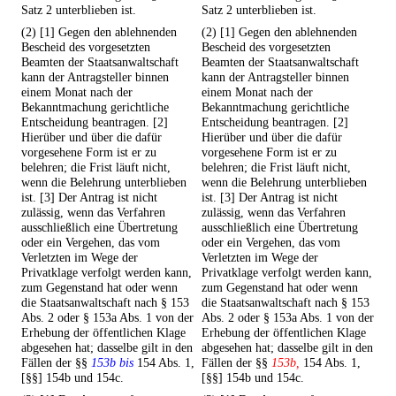
Satz 2 unterblieben ist.
Satz 2 unterblieben ist.
(2) [1] Gegen den ablehnenden
(2) [1] Gegen den ablehnenden
Bescheid des vorgesetzten
Bescheid des vorgesetzten
Beamten der Staatsanwaltschaft
Beamten der Staatsanwaltschaft
kann der Antragsteller binnen
kann der Antragsteller binnen
einem Monat nach der
einem Monat nach der
Bekanntmachung gerichtliche
Bekanntmachung gerichtliche
Entscheidung beantragen. [2]
Entscheidung beantragen. [2]
Hierüber und über die dafür
Hierüber und über die dafür
vorgesehene Form ist er zu
vorgesehene Form ist er zu
belehren; die Frist läuft nicht,
belehren; die Frist läuft nicht,
wenn die Belehrung unterblieben
wenn die Belehrung unterblieben
ist. [3] Der Antrag ist nicht
ist. [3] Der Antrag ist nicht
zulässig, wenn das Verfahren
zulässig, wenn das Verfahren
ausschließlich eine Übertretung
ausschließlich eine Übertretung
oder ein Vergehen, das vom
oder ein Vergehen, das vom
Verletzten im Wege der
Verletzten im Wege der
Privatklage verfolgt werden kann,
Privatklage verfolgt werden kann,
zum Gegenstand hat oder wenn
zum Gegenstand hat oder wenn
die Staatsanwaltschaft nach § 153
die Staatsanwaltschaft nach § 153
Abs. 2 oder § 153a Abs. 1 von der
Abs. 2 oder § 153a Abs. 1 von der
Erhebung der öffentlichen Klage
Erhebung der öffentlichen Klage
abgesehen hat; dasselbe gilt in den
abgesehen hat; dasselbe gilt in den
Fällen der §§
153b bis
154 Abs. 1,
Fällen der §§
153b,
154 Abs. 1,
[§§] 154b und 154c.
[§§] 154b und 154c.