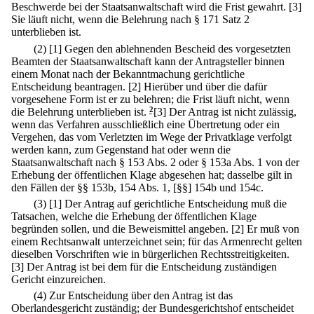
Beschwerde bei der Staatsanwaltschaft wird die Frist gewahrt.
[3]
Sie läuft nicht, wenn die Belehrung nach § 171 Satz 2
unterblieben ist.
(2)
[1] Gegen den ablehnenden Bescheid des vorgesetzten
Beamten der Staatsanwaltschaft kann der Antragsteller binnen
einem Monat nach der Bekanntmachung gerichtliche
Entscheidung beantragen.
[2] Hierüber und über die dafür
vorgesehene Form ist er zu belehren; die Frist läuft nicht, wenn
die Belehrung unterblieben ist.
2
[3] Der Antrag ist nicht zulässig,
wenn das Verfahren ausschließlich eine Übertretung oder ein
Vergehen, das vom Verletzten im Wege der Privatklage verfolgt
werden kann, zum Gegenstand hat oder wenn die
Staatsanwaltschaft nach § 153 Abs. 2 oder § 153a Abs. 1 von der
Erhebung der öffentlichen Klage abgesehen hat; dasselbe gilt in
den Fällen der §§ 153b, 154 Abs. 1, [§§] 154b und 154c.
(3)
[1] Der Antrag auf gerichtliche Entscheidung muß die
Tatsachen, welche die Erhebung der öffentlichen Klage
begründen sollen, und die Beweismittel angeben.
[2] Er muß von
einem Rechtsanwalt unterzeichnet sein; für das Armenrecht gelten
dieselben Vorschriften wie in bürgerlichen Rechtsstreitigkeiten.
[3] Der Antrag ist bei dem für die Entscheidung zuständigen
Gericht einzureichen.
(4) Zur Entscheidung über den Antrag ist das
Oberlandesgericht zuständig; der Bundesgerichtshof entscheidet