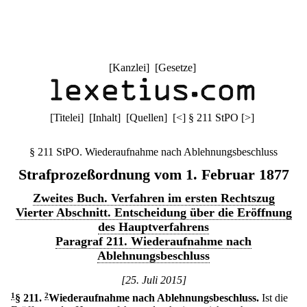
[
Kanzlei
] [
Gesetze
]
[
Titelei
] [
Inhalt
] [
Quellen
]
[
<
]
§ 211 StPO
[
>
]
§ 211 StPO. Wiederaufnahme nach Ablehnungsbeschluss
Strafprozeßordnung vom 1. Februar 1877
Zweites Buch. Verfahren im ersten Rechtszug
Vierter Abschnitt. Entscheidung über die Eröffnung
des Hauptverfahrens
Paragraf 211. Wiederaufnahme nach
Ablehnungsbeschluss
[25. Juli 2015]
1
§ 211
.
2
Wiederaufnahme nach Ablehnungsbeschluss.
Ist die