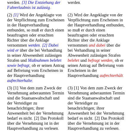
werden.
[3] Die Entziehung der
werden.
Fahrerlaubnis ist zulässig.
(2)
[1]
Wird der Angeklagte von
(2) Wird der Angeklagte von der
der Verpflichtung zum Erscheinen
Verpflichtung zum Erscheinen in
in der Hauptverhandlung
der Hauptverhandlung entbunden,
entbunden, so muß er durch einen
so muß er durch einen
beauftragten oder ersuchten
beauftragten oder ersuchten
Richter über die Anklage
Richter über die Anklage
vernommen
werden. [2] Dabei
vernommen
und dabei
über die
wird er
über die bei Verhandlung
bei Verhandlung in seiner
in seiner Abwesenheit zulässigen
Abwesenheit zulässigen Strafen
Strafen und
Maßnahmen belehrt
belehrt
und
befragt werden,
ob er
sowie befragt,
ob er seinen Antrag
seinen Antrag auf Befreiung vom
auf Befreiung vom Erscheinen in
Erscheinen in der
der Hauptverhandlung
Hauptverhandlung
aufrechterhält.
aufrechterhalte.
(3) [1] Von dem zum Zweck der
(3) [1] Von dem zum Zweck der
Vernehmung anberaumten Termin
Vernehmung anberaumten Termin
sind die Staatsanwaltschaft und
sind die Staatsanwaltschaft und
der Verteidiger zu
der Verteidiger zu
benachrichtigen; ihrer
benachrichtigen; ihrer
Anwesenheit bei der Vernehmung
Anwesenheit bei der Vernehmung
bedarf es nicht. [2] Das Protokoll
bedarf es nicht. [2] Das Protokoll
über die Vernehmung ist in der
über die Vernehmung ist in der
Hauptverhandlung zu verlesen.
Hauptverhandlung zu verlesen.