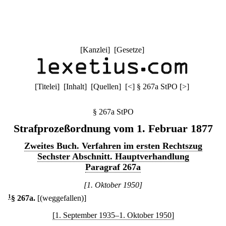
[
Kanzlei
] [
Gesetze
]
[
Titelei
] [
Inhalt
] [
Quellen
]
[
<
]
§ 267a StPO
[
>
]
§ 267a StPO
Strafprozeßordnung vom 1. Februar 1877
Zweites Buch. Verfahren im ersten Rechtszug
Sechster Abschnitt. Hauptverhandlung
Paragraf 267a
[1. Oktober 1950]
1
§ 267a
.
[(weggefallen)]
[1. September 1935–1. Oktober 1950]