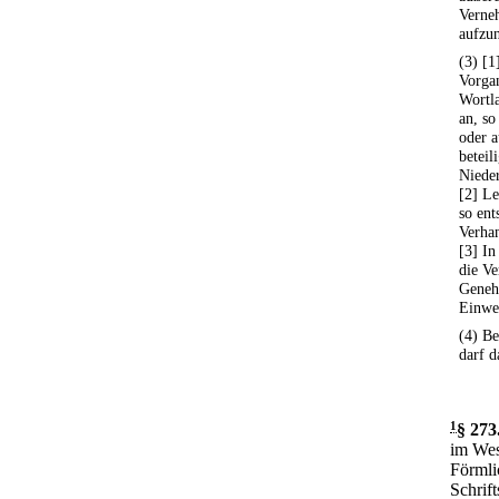
Verne
aufzu
(3) [1
Vorga
Wortla
an, so
oder a
beteil
Niede
[2] Le
so ent
Verhan
[3] In
die Ve
Genehm
Einwe
(4) Be
darf d
1
§ 273
im Wes
Förmli
Schrif