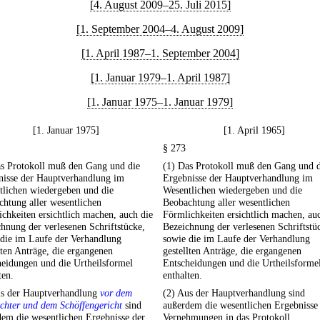
[4. August 2009–25. Juli 2015]
[1. September 2004–4. August 2009]
[1. April 1987–1. September 2004]
[1. Januar 1979–1. April 1987]
[1. Januar 1975–1. Januar 1979]
[1. Januar 1975]
[1. April 1965]
§ 273
as Protokoll muß den Gang und die
(1) Das Protokoll muß den Gang und d
nisse der Hauptverhandlung im
Ergebnisse der Hauptverhandlung im
tlichen wiedergeben und die
Wesentlichen wiedergeben und die
htung aller wesentlichen
Beobachtung aller wesentlichen
chkeiten ersichtlich machen, auch die
Förmlichkeiten ersichtlich machen, au
hnung der verlesenen Schriftstücke,
Bezeichnung der verlesenen Schriftstü
 die im Laufe der Verhandlung
sowie die im Laufe der Verhandlung
lten Anträge, die ergangenen
gestellten Anträge, die ergangenen
eidungen und die Urtheilsformel
Entscheidungen und die Urtheilsforme
ten.
enthalten.
us der Hauptverhandlung
vor dem
(2) Aus der Hauptverhandlung sind
ichter und dem Schöffengericht
sind
außerdem die wesentlichen Ergebnisse
em die wesentlichen Ergebnisse der
Vernehmungen in das Protokoll