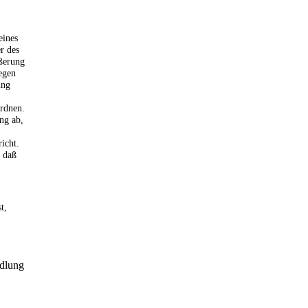
eines
r des
ußerung
egen
ung
rdnen.
ng ab,
icht.
, daß
t,
ndlung