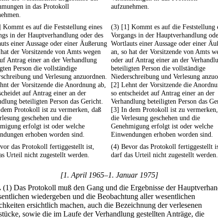
hmungen in das Protokoll
aufzunehmen.
nehmen.
] Kommt es auf die Feststellung eines
(3) [1] Kommt es auf die Feststellung 
ngs in der Hauptverhandlung oder des
Vorgangs in der Hauptverhandlung ode
uts einer Aussage oder einer Äußerung
Wortlauts einer Aussage oder einer Ä
 hat der Vorsitzende von Amts wegen
an, so hat der Vorsitzende von Amts w
uf Antrag einer an der Verhandlung
oder auf Antrag einer an der Verhandl
igten Person die vollständige
beteiligten Person die vollständige
rschreibung und Verlesung anzuordnen.
Niederschreibung und Verlesung anzuo
hnt der Vorsitzende die Anordnung ab,
[2] Lehnt der Vorsitzende die Anordnu
scheidet auf Antrag einer an der
so entscheidet auf Antrag einer an der
dlung beteiligten Person das Gericht.
Verhandlung beteiligten Person das Ger
 dem Protokoll ist zu vermerken, daß
[3] In dem Protokoll ist zu vermerken
rlesung geschehen und die
die Verlesung geschehen und die
igung erfolgt ist oder welche
Genehmigung erfolgt ist oder welche
ndungen erhoben worden sind.
Einwendungen erhoben worden sind.
vor das Protokoll fertiggestellt ist,
(4) Bevor das Protokoll fertiggestellt is
as Urteil nicht zugestellt werden.
darf das Urteil nicht zugestellt werden.
[1. April 1965–1. Januar 1975]
.
(1) Das Protokoll muß den Gang und die Ergebnisse der Hauptverha
entlichen wiedergeben und die Beobachtung aller wesentlichen
chkeiten ersichtlich machen, auch die Bezeichnung der verlesenen
tstücke, sowie die im Laufe der Verhandlung gestellten Anträge, die