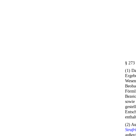
§ 273
(1) D
Ergeb
Wesen
Beobac
Förmli
Bezeic
sowie
gestel
Entsch
enthal
(2) A
Strafr
außerd