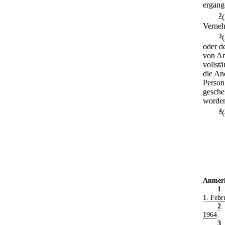
ergang
2
Verneh
3
oder d
von Am
vollst
die An
Person
gesche
worden
4
(
Anmer
1
.
1. Febr
2
.
1964
.
3
.