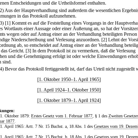
enen Entscheidungen und die Urtheilsformel enthalten.
(2) Aus der Hauptverhandlung sind außerdem die wesentlichen Ergebni
mungen in das Protokoll aufzunehmen.
(3)
[1] Kommt es auf die Feststellung eines Vorgangs in der Hauptverh
es Wortlauts einer Aussage oder einer Äußerung an, so hat der Vorsitze
ts wegen oder auf Antrag einer an der Verhandlung beteiligten Person
ändige Niederschreibung und Verlesung anzuordnen.
[2] Lehnt der Vors
ordnung ab, so entscheidet auf Antrag einer an der Verhandlung beteili
 das Gericht.
[3] In dem Protokoll ist zu vermerken, daß die Verlesung
hen und die Genehmigung erfolgt ist oder welche Einwendungen erho
 sind.
4) Bevor das Protokoll fertiggestellt ist, darf das Urteil nicht zugestellt
[1. Oktober 1950–1. April 1965]
[1. April 1924–1. Oktober 1950]
[1. Oktober 1879–1. April 1924]
kungen:
 1. Oktober 1879:
Erstes Gesetz vom 1. Februar 1877
, § 1 des
Zweiten Gesetze
uar 1877
.
 1. April 1965: Artt. 7 Nr. 15 Buchst. a, 18 Abs. 1 des
Gesetzes vom 19. Dezem
 1. April 1965: Artt. 7 Nr. 15 Buchst. b, 18 Abs. 1 des
Gesetzes vom 19. Dezem