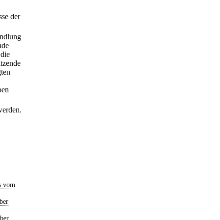
sse der
andlung
nde
 die
itzende
gten
ben
 werden.
s vom
ber
ber