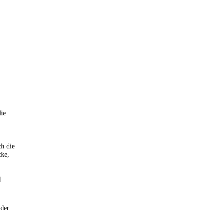
ie
ch die
cke,
l
 der