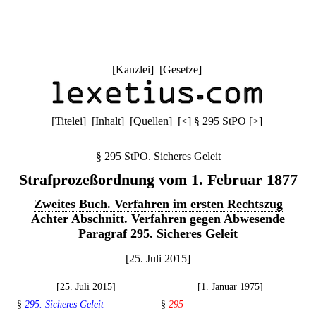
[
Kanzlei
] [
Gesetze
]
[
Titelei
] [
Inhalt
] [
Quellen
]
[
<
]
§ 295 StPO
[
>
]
§ 295 StPO. Sicheres Geleit
Strafprozeßordnung vom 1. Februar 1877
Zweites Buch. Verfahren im ersten Rechtszug
Achter Abschnitt. Verfahren gegen Abwesende
Paragraf 295. Sicheres Geleit
[25. Juli 2015]
[25. Juli 2015]
[1. Januar 1975]
§
295. Sicheres Geleit
§
295