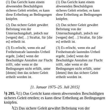
(1) Das Gericht kann einem
(1) Das Gericht kann einem
abwesenden Beschuldigten
abwesenden Beschuldigten
sicheres Geleit erteilen; es kann
sicheres Geleit erteilen; es kann
diese Ertheilung an Bedingungen
diese Ertheilung an Bedingungen
knüpfen.
knüpfen.
(2) Das sichere Geleit gewährt
(2) Das sichere Geleit gewährt
Befreiung von der
Befreiung von der
Untersuchungshaft, jedoch nur
Untersuchungshaft, jedoch nur
[wegen] der[…] Straftat, für [die
[wegen] der[…] Straftat, für [die
es] ertheilt ist.
es] ertheilt ist.
(3) Es erlischt, wenn ein auf
(3) Es erlischt, wenn ein auf
Freiheitsstrafe lautendes Urtheil
Freiheitsstrafe lautendes Urtheil
ergeht, [oder] wenn der
ergeht, [oder] wenn der
Beschuldigte Anstalten zur Flucht
Beschuldigte Anstalten zur Flucht
trifft, oder wenn er die
trifft, oder wenn er die
Bedingungen nicht erfüllt, unter
Bedingungen nicht erfüllt, unter
[denen] ihm das sichere Geleit
[denen] ihm das sichere Geleit
ertheilt worden ist.
ertheilt worden ist.
[1. Januar 1975–25. Juli 2015]
1
§ 295
.
2
(1) Das Gericht kann einem abwesenden Beschuldigten
sicheres Geleit erteilen; es kann diese Ertheilung an Bedingungen
knüpfen.
3
(2) Das sichere Geleit gewährt Befreiung von der