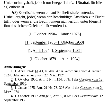
Untersuchungshaft, jedoch nur [wegen] der[…] Straftat, für [die
es] ertheilt ist.
4
(3) Es erlischt, wenn ein auf Freiheitsstrafe lautendes
Urtheil ergeht, [oder] wenn der Beschuldigte Anstalten zur Flucht
trifft, oder wenn er die Bedingungen nicht erfüllt, unter [denen]
ihm das sichere Geleit ertheilt worden ist.
[1. Oktober 1950–1. Januar 1975]
[1. September 1935–1. Oktober 1950]
[1. April 1924–1. September 1935]
[1. Oktober 1879–1. April 1924]
Anmerkungen:
1
. 1. April 1924: §§ 43, 40 Abs. 4 der
Verordnung vom 4. Januar
1924
,
Bekanntmachung vom 22. März 1924
.
2
. 1. Oktober 1950: Artt. 3 Nr. I.134, 8 Nr. I des
Gesetzes vom 12.
September 1950
.
3
. 1. Januar 1975: Artt. 21 Nr. 78, 326 Abs. 1 des
Gesetzes vom 2.
März 1974
.
4
. 1. Oktober 1950: Anlage 3, Artt. 9, 8 Nr. I des
Gesetzes vom 12.
September 1950
.